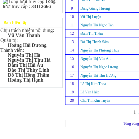
8
Đàm Thị Hải Âu
Tổng
Kangaroo – IKMC 2020
lượt truy cập :
33112666
Bùi Quang Minh - Lớp 9A3
9
Đặng Giang Hương
Giải Ba kỳ thi chọn HSG cấp
10
Vũ Thị Luyện
tỉnh môn Toán.
Ban biên tập
11
Nguyễn Thị Ngọc Tân
Đinh Anh Thư - Lớp 9A3
Chịu trách nhiệm nội dung:
Giải Nhì kỳ thi chọn HSG cấp
12
Đàm Thị Thêm
Vũ Văn Thanh
tỉnh môn Sinh học.
Quản trị:
13
Đỗ Thị Thanh Sâm
Chu Quang Lượng - Lớp
Hoàng Hải Dương
9A3
Thành viên:
14
Nguyễn Thị Phương Thuý
Giải Ba kỳ thi chọn HSG cấp
Nguyễn Thị Hà
tỉnh môn Toán.
15
Nguyễn Thị Vân Anh
Nguyễn Thị Thu Hà
Đàm Thị Hải Âu
Lê Minh Chiến- Lớp 9A3
16
Nguyễn Thị Ngọc Lương
Đào Thị Thùy Linh
Giải Ba kỳ thi chọn HSG cấp
Đỗ Thị Hồng Thắm
17
Nguyễn Thị Thu Hương
tỉnh môn Sinh học.
Hoàng Thị Hạnh
18
Lê Thị Kim Thoa
Đào Thu Hiền - Lớp 9A1
Giải Ba kỳ thi chọn HSG cấp
19
Lê Văn Hiệp
tỉnh môn Tiếng Anh.
20
Chu Thị Kim Tuyến
Nguyễn Mạnh Dũng - Lớp
6A1
Đạt TOP 5% học sinh xuất sắc
1
Toàn quốc Kỳ thi Toán Quốc
tế Kangaroo – IKMC 2021
Tổng cộng
Nguyễn Lê Bảo Ngọc - Lớp
6A2