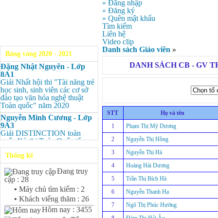
» Đăng nhập
» Đăng ký
» Quên mật khẩu
Tìm kiếm
Liên hệ
Video clip
Danh sách Giáo viên
»
Bảng vàng 2020 - 2021
DANH SÁCH CB - GV 
Đặng Nhật Nguyên - Lớp
8A1
Giải Nhất hội thi "Tài năng trẻ
học sinh, sinh viên các cơ sở
đào tạo văn hóa nghệ thuật
Toàn quốc" năm 2020
STT
Họ và tên
Nguyễn Minh Cương - Lớp
9A3
1
Phạm Thị Mỹ Dương
Giải DISTINCTION toàn
2
Nguyễn Thị Hồng
quốc Kỳ thi Toán Quốc tế
Kangaroo – IKMC 2020
3
Nguyễn Thị Hà
Thống kê
Nguyễn Minh Cương - Lớp
4
Hoàng Hải Dương
9A3
Đang truy
Giải Ba kỳ thi chọn HSG cấp
5
Trần Thị Bích Hà
cập : 28
tỉnh môn Toán.
•
Máy chủ tìm kiếm : 2
6
Nguyễn Thanh Hạ
Bùi Quang Minh - Lớp 9A3
•
Khách viếng thăm : 26
Giải DISTINCTION Toàn
7
Ngô Thị Phúc Hường
Hôm nay : 3455
quốc Kỳ thi Toán Quốc tế