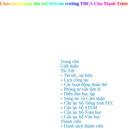
C
h
à
o
m
ừ
n
g
b
ạ
n
đ
ế
n
v
ớ
i
W
e
b
s
i
t
e
t
r
ư
ờ
n
g
T
H
C
S
C
h
u
M
ạ
n
h
T
r
i
n
h
Trang chủ
Giới thiệu
Tin Tức
» Tin tức, sự kiện
» Lịch công tác
» Các hoạt động đoàn thể
» Phòng tư vấn tâm lý
» Diễn đàn học tập
» Sáng tác và Cảm nhận
» Câu lạc bộ Tiếng Anh FEC
» Câu lạc bộ STEM
» Câu lạc bộ Toán học
» Câu lạc bộ Văn học
Thành viên
» Danh sách thành viên