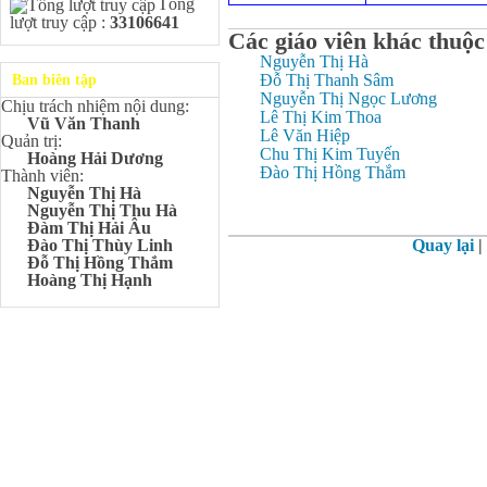
Tổng
Kangaroo – IKMC 2020
lượt truy cập :
33106641
Bùi Quang Minh - Lớp 9A3
Các giáo viên khác thuộc
Giải Ba kỳ thi chọn HSG cấp
Nguyễn Thị Hà
tỉnh môn Toán.
Đỗ Thị Thanh Sâm
Ban biên tập
Đinh Anh Thư - Lớp 9A3
Nguyễn Thị Ngọc Lương
Chịu trách nhiệm nội dung:
Giải Nhì kỳ thi chọn HSG cấp
Lê Thị Kim Thoa
Vũ Văn Thanh
tỉnh môn Sinh học.
Lê Văn Hiệp
Quản trị:
Chu Thị Kim Tuyến
Chu Quang Lượng - Lớp
Hoàng Hải Dương
9A3
Đào Thị Hồng Thắm
Thành viên:
Giải Ba kỳ thi chọn HSG cấp
Nguyễn Thị Hà
tỉnh môn Toán.
Nguyễn Thị Thu Hà
Đàm Thị Hải Âu
Lê Minh Chiến- Lớp 9A3
Quay lại
|
Đào Thị Thùy Linh
Giải Ba kỳ thi chọn HSG cấp
Đỗ Thị Hồng Thắm
tỉnh môn Sinh học.
Hoàng Thị Hạnh
Đào Thu Hiền - Lớp 9A1
Giải Ba kỳ thi chọn HSG cấp
tỉnh môn Tiếng Anh.
Nguyễn Mạnh Dũng - Lớp
6A1
Đạt TOP 5% học sinh xuất sắc
Toàn quốc Kỳ thi Toán Quốc
tế Kangaroo – IKMC 2021
Nguyễn Lê Bảo Ngọc - Lớp
6A2