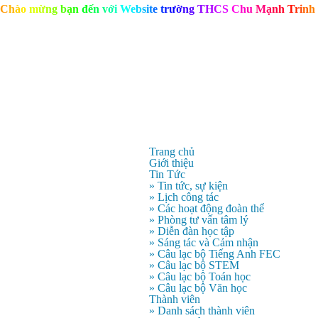
C
h
à
o
m
ừ
n
g
b
ạ
n
đ
ế
n
v
ớ
i
W
e
b
s
i
t
e
t
r
ư
ờ
n
g
T
H
C
S
C
h
u
M
ạ
n
h
T
r
i
n
h
Trang chủ
Giới thiệu
Tin Tức
» Tin tức, sự kiện
» Lịch công tác
» Các hoạt động đoàn thể
» Phòng tư vấn tâm lý
» Diễn đàn học tập
» Sáng tác và Cảm nhận
» Câu lạc bộ Tiếng Anh FEC
» Câu lạc bộ STEM
» Câu lạc bộ Toán học
» Câu lạc bộ Văn học
Thành viên
» Danh sách thành viên