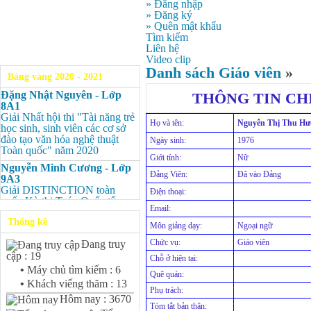
» Đăng nhập
» Đăng ký
» Quên mật khẩu
Tìm kiếm
Liên hệ
Video clip
Danh sách Giáo viên
»
Bảng vàng 2020 - 2021
Đặng Nhật Nguyên - Lớp
THÔNG TIN CHI
8A1
Giải Nhất hội thi "Tài năng trẻ
Họ và tên:
Nguyễn Thị Thu H
học sinh, sinh viên các cơ sở
đào tạo văn hóa nghệ thuật
Ngày sinh:
1976
Toàn quốc" năm 2020
Giới tính:
Nữ
Nguyễn Minh Cương - Lớp
Đảng Viên:
Đã vào Đảng
9A3
Giải DISTINCTION toàn
Điện thoại:
quốc Kỳ thi Toán Quốc tế
Email:
Kangaroo – IKMC 2020
Thống kê
Môn giảng dạy:
Ngoại ngữ
Nguyễn Minh Cương - Lớp
9A3
Chức vụ:
Giáo viên
Đang truy
Giải Ba kỳ thi chọn HSG cấp
cập : 19
Chỗ ở hiện tại:
tỉnh môn Toán.
•
Máy chủ tìm kiếm : 6
Quê quán:
Bùi Quang Minh - Lớp 9A3
•
Khách viếng thăm : 13
Giải DISTINCTION Toàn
Phụ trách:
Hôm nay : 3670
quốc Kỳ thi Toán Quốc tế
Tóm tắt bản thân: