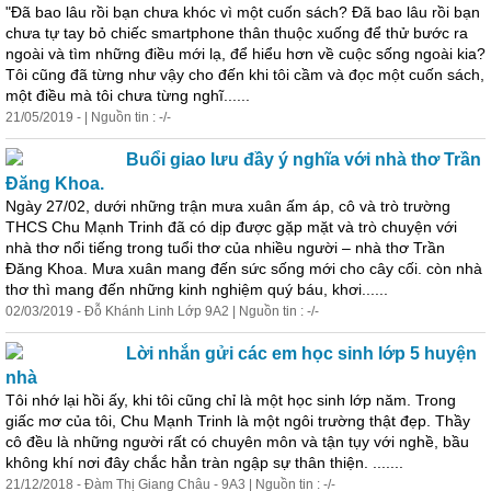
"Đã bao lâu rồi bạn chưa khóc vì một cuốn sách? Đã bao lâu rồi bạn
chưa tự tay bỏ chiếc smartphone thân thuộc xuống để thử bước ra
ngoài và tìm những điều mới lạ, để hiểu hơn về cuộc sống ngoài kia?
Tôi cũng đã từng như vậy cho đến khi tôi cầm và đọc một cuốn sách,
một điều mà tôi chưa từng nghĩ......
21/05/2019 - | Nguồn tin : -/-
Buổi giao lưu đầy ý nghĩa với nhà thơ Trần
Đăng Khoa.
Ngày 27/02, dưới những trận mưa xuân ấm áp, cô và trò trường
THCS Chu Mạnh Trinh đã có dịp được gặp mặt và trò chuyện với
nhà thơ nổi tiếng trong tuổi thơ của nhiều người – nhà thơ Trần
Đăng Khoa. Mưa xuân mang đến sức sống mới cho cây cối. còn nhà
thơ thì mang đến những kinh nghiệm quý báu, khơi......
02/03/2019 - Đỗ Khánh Linh Lớp 9A2 | Nguồn tin : -/-
Lời nhắn gửi các em học sinh lớp 5 huyện
nhà
Tôi nhớ lại hồi ấy, khi tôi cũng chỉ là một học sinh lớp năm. Trong
giấc mơ của tôi, Chu Mạnh Trinh là một ngôi trường thật đẹp. Thầy
cô đều là những người rất có chuyên môn và tận tụy với nghề, bầu
không khí nơi đây chắc hẳn tràn ngập sự thân thiện. .......
21/12/2018 - Đàm Thị Giang Châu - 9A3 | Nguồn tin : -/-