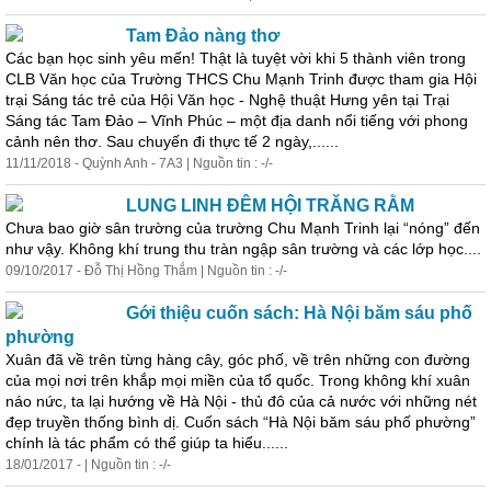
Tam Đảo nàng thơ
Các bạn học sinh yêu mến! Thật là tuyệt vời khi 5 thành viên trong
CLB Văn học của Trường THCS Chu Mạnh Trinh được tham gia Hội
trại Sáng
tác
trẻ của Hội Văn học - Nghệ thuật Hưng yên tại Trại
Sáng
tác
Tam Đảo – Vĩnh Phúc – một địa danh nổi tiếng với phong
cảnh nên thơ. Sau chuyến đi thực tế 2 ngày,......
11/11/2018 - Quỳnh Anh - 7A3 | Nguồn tin : -/-
LUNG LINH ĐÊM HỘI TRĂNG RẰM
Chưa bao giờ sân trường của trường Chu Mạnh Trinh lại “nóng” đến
như vậy. Không khí trung thu tràn ngập sân trường và các lớp học....
09/10/2017 - Đỗ Thị Hồng Thắm | Nguồn tin : -/-
Gới thiệu cuốn sách: Hà Nội băm sáu phố
phường
Xuân đã về trên từng hàng cây, góc phố, về trên những con đường
của mọi nơi trên khắp mọi miền của tổ quốc. Trong không khí xuân
náo nức, ta lại hướng về Hà Nội - thủ đô của cả nước với những nét
đẹp truyền thống bình dị. Cuốn sách “Hà Nội băm sáu phố phường”
chính là
tác
phẩm
có thể giúp ta hiểu......
18/01/2017 - | Nguồn tin : -/-