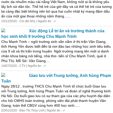
nước da nhuốm màu cái nắng Việt Nam, không một ai là không yêu
lấy lịch sử dân tộc. Thế hệ trẻ của giờ đây và cả thế hệ trẻ của tương
lai càng đặc biệt không nên bỏ qua hai cuốn nhật ký mang đậm dấu
ấn của một giai thoại những năm tháng......
15/12/2020 - Chi đội 9A1 | Nguồn tin : -/-
Xúc động Lễ tri ân và trưởng thành của
học sinh khối 9 trường Chu Mạnh Trinh
Chu Mạnh Trinh – ngôi trường xinh xắn nằm ở thị trấn Văn Giang,
tỉnh Hưng Yên được biết đến là nơi đào tạo những học sinh tiêu biểu
của 9 xã và thị trấn trong huyện. Ngôi trường mang tên một vị danh
nhân khoa bảng nỏi tiếng, nhà thơ- tiến sĩ Chu Mạnh Trinh, quê ở
Phú Thị- Mễ Sở- Văn Giang....
14/07/2020 - CTV | Nguồn tin : -/-
Giao lưu với Trung tướng, Anh hùng Phạm
Tuân
Ngày 28/12 , trường THCS Chu Mạnh Trinh tổ chức buổi Giao lưu
với Trung tướng, Anh hùng Phạm Tuân và đoàn sĩ nghệ thương binh
Hà Nội. Dự buổi giao lưu có sự tham gia của các phụ huynh đại diện
cho hội CMHS toàn trường, phóng viên đài phát thanh huyện Văn
Giang, toàn thể CBGV cùng hơn 400 học sinh......
02/01/2020 - Đào Thị Thùy Linh | Nguồn tin : -/-