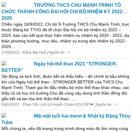
TRƯỜNG THCS CHU MẠNH TRINH TỔ
CHỨC THÀNH CÔNG ĐẠI HỘI CHI BỘ NHIỆM KỲ 2022-
2025
Chiều ngày 16/9/2022, Chi bộ 9-Trường THCS Chu Mạnh Trinh, trực
thuộc Đảng bộ TTVG đã tổ chức Đại hội chi bộ nhiệm kỳ 2022 –
2025, báo cáo kết quả thực hiện nhiệm vụ nhiệm kỳ 2020 - 2022; dự
thảo phương hướng, mục tiêu, nhiệm vụ trọng tâm nhiệm kỳ 2022 -
2025....
17/09/2022 - Đặng Mai Huế | Nguồn tin : -/-
Ngày hội thể thao 2021 “STRONGER-
BETTER”
Sôi động và kịch tính, đoàn kết và thấu hiểu – đó chính là bầu không
khí của Ngày hội thể thao - STRONGER BETTER của THCS Chu
Mạnh Trinh. Tham gia thi đấu nhiều bộ môn thể thao khác nhau, các
thầy cô và học trò trường Chu đã cùng xây dựng tinh thần đồng đội
gắn kết và lan tỏa tinh thần thể thao.......
06/04/2021 - Phan Yến Linh-Lê Huyền Châm K25-CMT❤ | Nguồn tin : -/-
Mãi mãi tuổi hai mươi & Nhật ký Đặng Thùy
Trâm
Mỗi chúng ta, nếu đã mang trong mình dòng máu đỏ ấm nóng cùng