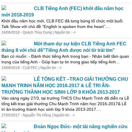
CLB Tiếng Anh (FEC) khởi đầu năm học
mới 2018-2019
Khởi đầu năm học mới, CLB FEC đã tưng bừng tổ chức một buổi
Talk Show với chủ đề “English is spoken from the heart”....
24/08/2018 - Quách Thùy Dung | Nguồn tin : -/-
Mời tham dự sự kiện CLB Tiếng Anh FEC
tháng 8 với chủ đề"Tiếng Anh được nói từ trái tim"
Bạn có muốn: - Đánh thức tiếng Anh trong bạn - Nhận biết tầm quan
trọng của tiếng Anh - Giúp bạn tự tin trong giao tiếp tiếng Anh...
19/08/2018 - CLB FEC | Nguồn tin : -/-
LỄ TỔNG KẾT –TRAO GIẢI THƯỞNG CHU
MẠNH TRINH NĂM HỌC 2016-2017 & LỄ TRI ÂN-
TRƯỞNG THÀNH HỌC SINH LỚP 9 KHÓA 2013-2017
Vào sáng ngày 27/3, tại trường THCS Chu Mạnh Trinh đã diễn ra Lễ
tổng kết-trao giải thưởng Chu Mạnh Trinh năm học 2016-2017& Lễ
tri ân-trưởng thành học sinh lớp 9 khóa 2013-2017....
27/05/2017 - Nguyễn Thị Hồng | Nguồn tin : -/-
Đoàn Ngọc Đức- một tài năng nghiên cứu