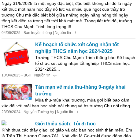
Ngày 31/5/2025 là một ngày đặc biệt, đặc biệt không chỉ đó là ngày
kết thúc một năm học đầy nỗ lực và nhiều quả ngọt của thầy trò
trường Chu mà đặc biệt bởi giữa những ngày nắng nóng thì ngày
tổng kết diễn ra trong tiết trời khá mát mẻ. Trong tiết trời đó, trường
THCS Chu Mạnh Trinh long trọng tổ......
04/06/2025 - Ban truyền thông | Nguồn tin : -/-
Kế hoạch tổ chức xét công nhận
tốt
nghiệp
THCS năm học 2024-2025
Trường THCS Chu Mạnh Trinh thông báo Kế hoạch
tổ chức xét công nhận
tốt
nghiệp
THCS năm học
2024-2025...
10/04/2025 - BGH | Nguồn tin : -/-
Tản mạn về mùa thu-tháng 9-ngày khai
trường
Mùa thu-mùa khai trường, mùa gợi biết bao cảm
xúc đối với mỗi bạn học sinh nói chung và hs trường Chu nói riêng....
23/09/2024 - Nguyễn Tường Vy | Nguồn tin : -/-
Giới thiệu sách: Tôi đi học
Kính thưa các thầy giáo, cô giáo và các bạn học sinh thân mến. Em
là Trần Thị Hương Giang-7A1. Nhà văn M.Go-rơ-ki được đông đảo