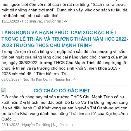
mọi người biết đến với một câu nói rất nổi tiếng: “Sách mở ra trước
mắt tôi những chân trời mới”. Đúng như vậy, việc đọc sách từ lâu đã
trở thành một nhu cầu cần thiết,......
11/11/2023 - Học sinh 7a1 | Nguồn tin : -/-
LẮNG ĐỌNG VÀ HẠNH PHÚC- CẢM XÚC ĐẶC BIỆT
TRONG LỄ TRI ÂN VÀ TRƯỞNG THÀNH NĂM HỌC 2022-
2023 TRƯỜNG THCS CHU MẠNH TRINH
Trong cái rộn rã của tiếng ve, ngập tràn sắc đỏ của phượng vĩ, sắc
tím bát ngát của bằng lăng cùng cái nắng vàng chói chang của mùa
hè, ngày 08/6/2022, trường THCS Chu Mạnh Trinh đã long trọng tổ
chức lễ tri ân và ra trường cho học sinh khối 9, niên khóa 2019 -
2023 với chủ đề: “ Tâm biết ơn- Trí......
09/06/2023 - Ngô Thị Kim Oanh | Nguồn tin : -/-
GIỜ CHÀO CỜ ĐẶC BIỆT
Giờ chào cờ sáng nay tại sân trường THCS Chu Mạnh Trinh có sự
xuất hiện 2 vị khách mời đặc biệt. Đó là cô Vũ Thị Dung- người sáng
lập và điều hành Quỹ Khát vọng và em Nguyễn Thị Oanh-người con
ưu tú của Khát vọng dành học bổng “Trái tim sư tử” của Đại học Anh
Quốc....
28/11/2022 - Nguyễn Thị Hồng | Nguồn tin : -/-