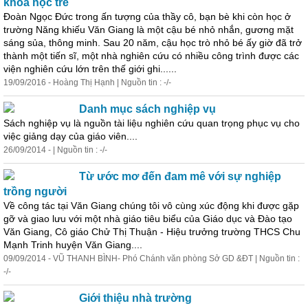
khoa học trẻ
Đoàn Ngọc Đức trong ấn tượng của thầy cô, bạn bè khi còn học ở
trường Năng khiếu Văn Giang là một cậu bé nhỏ nhắn, gương mặt
sáng sủa, thông minh. Sau 20 năm, cậu học trò nhỏ bé ấy giờ đã trở
thành một tiến sĩ, một nhà nghiên cứu có nhiều công trình được các
viện nghiên cứu lớn trên thế giới ghi......
19/09/2016 - Hoàng Thị Hạnh | Nguồn tin : -/-
Danh mục sách
nghiệp
vụ
Sách
nghiệp
vụ là nguồn tài liệu nghiên cứu quan trọng phục vụ cho
việc giảng dạy của giáo viên....
26/09/2014 - | Nguồn tin : -/-
Từ ước mơ đến đam mê với sự
nghiệp
trồng người
Về công tác tại Văn Giang chúng tôi vô cùng xúc động khi được gặp
gỡ và giao lưu với một nhà giáo tiêu biểu của Giáo dục và Đào tạo
Văn Giang, Cô giáo Chử Thị Thuận - Hiệu trưởng trường THCS Chu
Mạnh Trinh huyện Văn Giang....
09/09/2014 - VŨ THANH BÌNH- Phó Chánh văn phòng Sở GD &ĐT | Nguồn tin :
-/-
Giới thiệu nhà trường