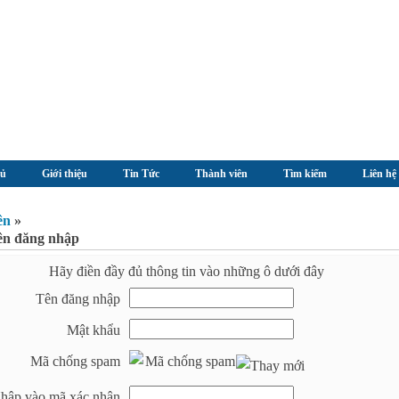
hủ
Giới thiệu
Tin Tức
Thành viên
Tìm kiếm
Liên hệ
ên
»
ên đăng nhập
Hãy điền đầy đủ thông tin vào những ô dưới đây
Tên đăng nhập
Mật khẩu
Mã chống spam
hập vào mã xác nhận