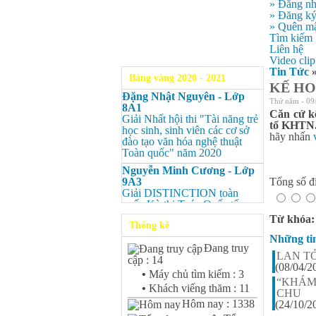
» Đăng n
» Đăng k
» Quên mậ
Tìm kiếm
Liên hệ
Video clip
Tin Tức
Bảng vàng 2020 - 2021
KẾ HO
Đặng Nhật Nguyên - Lớp
Thứ năm - 09
8A1
Căn cứ k
Giải Nhất hội thi "Tài năng trẻ
tổ KHTN.
học sinh, sinh viên các cơ sở
hãy nhấn
đào tạo văn hóa nghệ thuật
Toàn quốc" năm 2020
Nguyễn Minh Cương - Lớp
9A3
Tổng số đi
Giải DISTINCTION toàn
quốc Kỳ thi Toán Quốc tế
Kangaroo – IKMC 2020
Từ khóa
Thống kê
Nguyễn Minh Cương - Lớp
Những ti
9A3
Đang truy
Giải Ba kỳ thi chọn HSG cấp
LAN T
cập : 14
tỉnh môn Toán.
(08/04/2
•
Máy chủ tìm kiếm : 3
“KHÁM
Bùi Quang Minh - Lớp 9A3
•
Khách viếng thăm : 11
CHU
Giải DISTINCTION Toàn
Hôm nay : 1338
(24/10/2
quốc Kỳ thi Toán Quốc tế