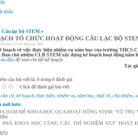
hập
ý
t khẩu
»
Câu lạc bộ STEM
»
ẠCH TỔ CHỨC HOẠT ĐỘNG CÂU LẠC BỘ STE
/10/2025 15:19 | Đã xem: 849
ế hoạch về việc thực hiện nhiệm vụ năm học của trường THCS C
 Ban chủ nhiệm CLB STEM xây dựng kế hoạch hoạt động năm họ
vào đây
để xem chi tiết kế hoạch
Tác gi
ểm của bài viết là: 0 trong 0 đánh giá
Click để đánh giá bài viết
:
căn cứ
,
kế hoạch
,
thực hiện
,
nhiệm vụ
,
năm học
,
thực tế
,
chủ nhiệm
,
x
n mới hơn:
ỎA ĐAM MÊ KHOA HỌC QUA HOẠT ĐỘNG STEM: “VŨ TRỤ 
026)
 PHÁ KHOA HỌC CÙNG CÁC THÍ NGHIỆM VUI” HOẠT 
025)