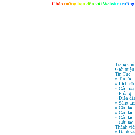
C
h
à
o
m
ừ
n
g
b
ạ
n
đ
ế
n
v
ớ
i
W
e
b
s
i
t
e
t
r
ư
ờ
n
g
Trang chủ
Giới thiệu
Tin Tức
» Tin tức,
» Lịch côn
» Các hoạ
» Phòng t
» Diễn đà
» Sáng tá
» Câu lạc
» Câu lạ
» Câu lạc
» Câu lạc
Thành viê
» Danh sá