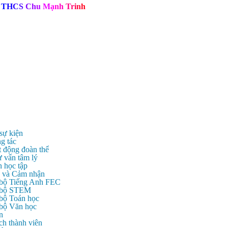
T
H
C
S
C
h
u
M
ạ
n
h
T
r
i
n
h
 sự kiện
g tác
t động đoàn thể
ư vấn tâm lý
n học tập
c và Cảm nhận
 bộ Tiếng Anh FEC
c bộ STEM
 bộ Toán học
 bộ Văn học
n
ch thành viên