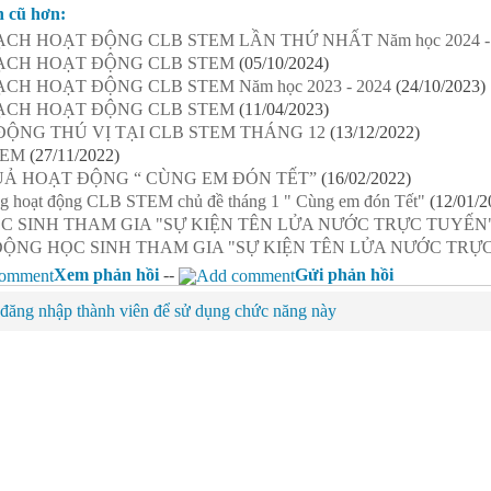
n cũ hơn:
CH HOẠT ĐỘNG CLB STEM LẦN THỨ NHẤT Năm học 2024 - 
ẠCH HOẠT ĐỘNG CLB STEM
(05/10/2024)
CH HOẠT ĐỘNG CLB STEM Năm học 2023 - 2024
(24/10/2023)
ẠCH HOẠT ĐỘNG CLB STEM
(11/04/2023)
ỘNG THÚ VỊ TẠI CLB STEM THÁNG 12
(13/12/2022)
TEM
(27/11/2022)
UẢ HOẠT ĐỘNG “ CÙNG EM ĐÓN TẾT”
(16/02/2022)
ng hoạt động CLB STEM chủ đề tháng 1 " Cùng em đón Tết"
(12/01/2
C SINH THAM GIA "SỰ KIỆN TÊN LỬA NƯỚC TRỰC TUYẾN
ĐỘNG HỌC SINH THAM GIA "SỰ KIỆN TÊN LỬA NƯỚC TRỰ
Xem phản hồi
--
Gửi phản hồi
đăng nhập thành viên để sử dụng chức năng này