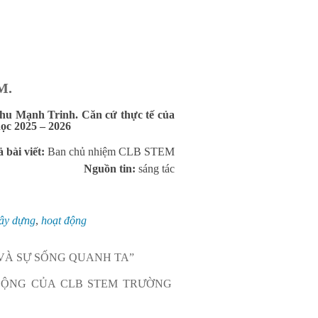
M.
hu Mạnh Trinh. Căn cứ thực tế của
c 2025 – 2026
ả bài viết:
Ban chủ nhiệm CLB STEM
Nguồn tin:
sáng tác
ây dựng
,
hoạt động
VÀ SỰ SỐNG QUANH TA”
ĐỘNG CỦA CLB STEM TRƯỜNG