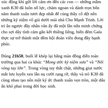
xúc động khi gửi lời cảm ơn đến các con — những mầm
xanh K30 đã luôn nỗ lực, chăm ngoan và dành trọn bốn
năm thanh xuân tươi đẹp nhất để cùng thầy cô dệt nên
những kỷ niệm vô giá dưới mái nhà Chu Mạnh Trinh. Lời
tri ân ngược đầy nhân văn ấy đã một lần nữa minh chứng
cho sợi dây tình cảm gắn kết thiêng liêng, biến đêm Gala
thực sự trở thành một đêm hội đoàn viên đong đầy hạnh
phúc.
Đúng
21h50
, buổi lễ khép lại bằng màn đồng diễn toàn
trường qua hai ca khúc
“Mong ước kỷ niệm xưa”
và
“Nối
vòng tay lớn”
. Trong vòng tay thắt chặt, những giọt nước
mắt lưu luyến xen lẫn nụ cười rạng rỡ, thầy và trò K30 đã
cùng nhau tạo nên một ký ức thanh xuân vẹn tròn, một dấu
ấn khó phai trong đời học sinh.