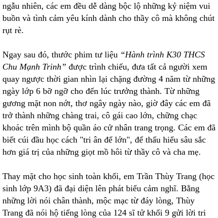
ngẫu nhiên, các em đều dễ dàng bộc lộ những kỷ niệm vui
buồn và tình cảm yêu kính dành cho thầy cô mà không chút
rụt rè.
Ngay sau đó, thước phim tư liệu
“Hành trình K30 THCS
Chu Mạnh Trinh”
được trình chiếu, đưa tất cả người xem
quay ngược thời gian nhìn lại chặng đường 4 năm từ những
ngày lớp 6 bỡ ngỡ cho đến lúc trưởng thành. Từ những
gương mặt non nớt, thơ ngây ngày nào, giờ đây các em đã
trở thành những chàng trai, cô gái cao lớn, chững chạc
khoác trên mình bộ quần áo cử nhân trang trọng. Các em đã
biết cúi đầu học cách "tri ân để lớn", để thấu hiểu sâu sắc
hơn giá trị của những giọt mồ hôi từ thầy cô và cha mẹ.
Thay mặt cho học sinh toàn khối, em Trần Thùy Trang (học
sinh lớp 9A3) đã đại diện lên phát biểu cảm nghĩ. Bằng
những lời nói chân thành, mộc mạc từ đáy lòng, Thùy
Trang đã nói hộ tiếng lòng của 124 sĩ tử khối 9 gửi lời tri