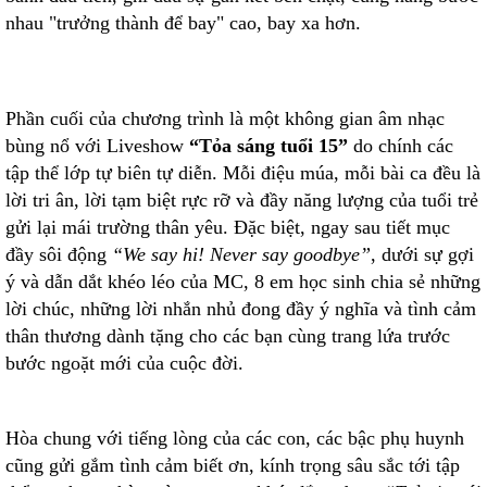
nhau "trưởng thành để bay" cao, bay xa hơn.
Phần cuối của chương trình là một không gian âm nhạc
bùng nổ với Liveshow
“Tỏa sáng tuổi 15”
do chính các
tập thể lớp tự biên tự diễn. Mỗi điệu múa, mỗi bài ca đều là
lời tri ân, lời tạm biệt rực rỡ và đầy năng lượng của tuổi trẻ
gửi lại mái trường thân yêu. Đặc biệt, ngay sau tiết mục
đầy sôi động
“We say hi! Never say goodbye”
, dưới sự gợi
ý và dẫn dắt khéo léo của MC, 8 em học sinh chia sẻ những
lời chúc, những lời nhắn nhủ đong đầy ý nghĩa và tình cảm
thân thương dành tặng cho các bạn cùng trang lứa trước
bước ngoặt mới của cuộc đời.
Hòa chung với tiếng lòng của các con, các bậc phụ huynh
cũng gửi gắm tình cảm biết ơn, kính trọng sâu sắc tới tập