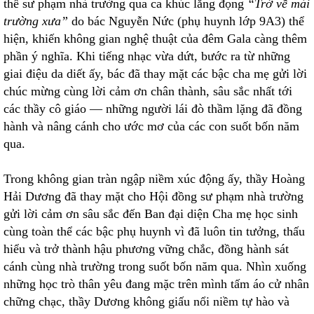
thể sư phạm nhà trường qua ca khúc lắng đọng
“Trở về mái
trường xưa”
do bác Nguyễn Nức (phụ huynh lớp 9A3) thể
hiện, khiến không gian nghệ thuật của đêm Gala càng thêm
phần ý nghĩa. Khi tiếng nhạc vừa dứt, bước ra từ những
giai điệu da diết ấy, bác đã thay mặt các bậc cha mẹ gửi lời
chúc mừng cùng lời cảm ơn chân thành, sâu sắc nhất tới
các thầy cô giáo — những người lái đò thầm lặng đã đồng
hành và nâng cánh cho ước mơ của các con suốt bốn năm
qua.
Trong không gian tràn ngập niềm xúc động ấy, thầy Hoàng
Hải Dương đã thay mặt cho Hội đồng sư phạm nhà trường
gửi lời cảm ơn sâu sắc đến Ban đại diện Cha mẹ học sinh
cùng toàn thể các bậc phụ huynh vì đã luôn tin tưởng, thấu
hiểu và trở thành hậu phương vững chắc, đồng hành sát
cánh cùng nhà trường trong suốt bốn năm qua. Nhìn xuống
những học trò thân yêu đang mặc trên mình tấm áo cử nhân
chững chạc, thầy Dương không giấu nổi niềm tự hào và