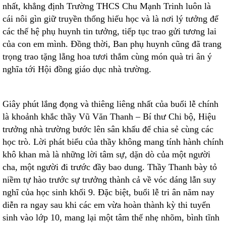
nhất, khẳng định Trường THCS Chu Mạnh Trinh luôn là
cái nôi gìn giữ truyền thống hiếu học và là nơi lý tưởng để
các thế hệ phụ huynh tin tưởng, tiếp tục trao gửi tương lai
của con em mình. Đồng thời, Ban phụ huynh cũng đã trang
trọng trao tặng lẵng hoa tươi thắm cùng món quà tri ân ý
nghĩa tới Hội đồng giáo dục nhà trường.
Giây phút lắng đọng và thiêng liêng nhất của buổi lễ chính
là khoảnh khắc thầy Vũ Văn Thanh – Bí thư Chi bộ, Hiệu
trưởng nhà trường bước lên sân khấu để chia sẻ cùng các
học trò. Lời phát biểu của thầy không mang tính hành chính
khô khan mà là những lời tâm sự, dặn dò của một người
cha, một người đi trước đầy bao dung. Thầy Thanh bày tỏ
niềm tự hào trước sự trưởng thành cả về vóc dáng lẫn suy
nghĩ của học sinh khối 9. Đặc biệt, buổi lễ tri ân năm nay
diễn ra ngay sau khi các em vừa hoàn thành kỳ thi tuyển
sinh vào lớp 10, mang lại một tâm thế nhẹ nhõm, bình tĩnh