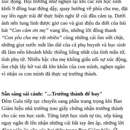
xúc động. Hội trường như nghẹn lại khi các em học sinh
khối 9 đồng loạt đứng dậy, quay hướng về phía cha mẹ, đặt
tay lên ngực trái để thực hiện nghi lễ cúi đầu cảm tạ. Dưới
ánh nến lung linh được giơ cao và giai điệu da diết của bài
hát
“Con cảm ơn mẹ”
vang lên, những lời đồng thanh
“Con yêu cha mẹ rất nhiều”
cùng những cái ôm siết chặt,
những giọt nước mắt lăn dài của cả phụ huynh và học sinh
đã làm nên khoảnh khắc thiêng liêng nhất của tình mẫu tử,
tình phụ tử. Nhiều bậc cha mẹ không giấu nổi sự xúc động,
ôm chặt lấy bờ vai đã lớn khôn của con mình, nghẹn ngào
vì nhận ra con mình đã thực sự trưởng thành.
Sẵn sàng sải cánh: "...Trưởng thành để bay"
Đêm Gala tiếp tục chuyển sang phần trang trọng khi Ban
Giám hiệu nhà trường trao giấy chứng nhận trưởng thành
cho các em học sinh. Từng lượt học sinh tự tin, xếp hàng
ngay ngắn đi lên nhận những cái bắt tay ấm áp, những lời