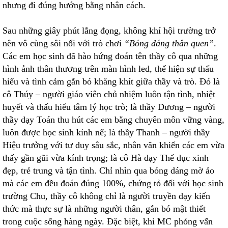
nhưng đi đúng hướng bằng nhân cách.
Sau những giây phút lắng đọng, không khí hội trường trở
nên vô cùng sôi nổi với trò chơi
“Bóng dáng thân quen”
.
Các em học sinh đã hào hứng đoán tên thầy cô qua những
hình ảnh thân thương trên màn hình led, thể hiện sự thấu
hiểu và tình cảm gắn bó khăng khít giữa thầy và trò. Đó là
cô Thúy – người giáo viên chủ nhiệm luôn tận tình, nhiệt
huyết và thấu hiểu tâm lý học trò; là thầy Dương – người
thầy dạy Toán thu hút các em bằng chuyên môn vững vàng,
luôn được học sinh kính nể; là thầy Thanh – người thầy
Hiệu trưởng với tư duy sâu sắc, nhân văn khiến các em vừa
thấy gần gũi vừa kính trọng; là cô Hà dạy Thể dục xinh
đẹp, trẻ trung và tận tình. Chỉ nhìn qua bóng dáng mờ ảo
mà các em đều đoán đúng 100%, chứng tỏ đối với học sinh
trường Chu, thầy cô không chỉ là người truyền dạy kiến
thức mà thực sự là những người thân, gắn bó mật thiết
trong cuộc sống hàng ngày. Đặc biệt, khi MC phỏng vấn