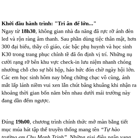
Khởi đầu hành trình: "Tri ân để lớn..."
Ngay từ
18h30
, không gian nhà đa năng đã rực rỡ ánh đèn
led và rộn ràng âm thanh. Sau phần dùng tiệc thân mật, hơn
300 đại biểu, thầy cô giáo, các bậc phụ huynh và học sinh
K30 trong trang phục chỉnh tề đã ổn định vị trí. Những nụ
cười rạng rỡ bên khu vực check-in lưu niệm nhanh chóng
nhường chỗ cho sự hồi hộp, háo hức đón chờ ngày hội lớn.
Các em học sinh hôm nay bỗng chững chạc vô cùng, ánh
mắt lấp lánh niềm vui xen lẫn chút bâng khuâng khi nhận ra
khoảng thời gian bốn năm bên nhau dưới mái trường này
đang dần đếm ngược.
Đúng
19h00
, chương trình chính thức mở màn bằng tiết
mục múa hát tập thể truyền thống mang tên
“Tự hào
trường em Chu Mạnh Trinh”
. Những giai điệu ngân vang