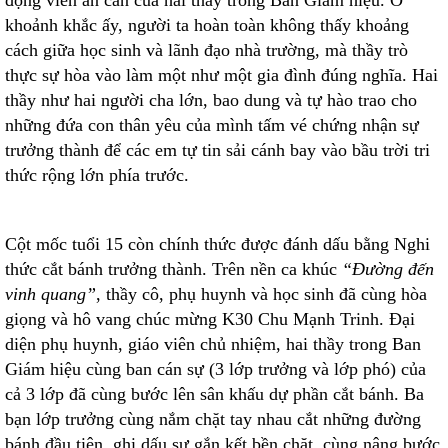
động viên ân cần của hai thầy trong Ban Giám hiệu. Ở
khoảnh khắc ấy, người ta hoàn toàn không thấy khoảng
cách giữa học sinh và lãnh đạo nhà trường, mà thầy trò
thực sự hòa vào làm một như một gia đình đúng nghĩa. Hai
thầy như hai người cha lớn, bao dung và tự hào trao cho
những đứa con thân yêu của mình tấm vé chứng nhận sự
trưởng thành để các em tự tin sải cánh bay vào bầu trời tri
thức rộng lớn phía trước.
Cột mốc tuổi 15 còn chính thức được đánh dấu bằng Nghi
thức cắt bánh trưởng thành. Trên nền ca khúc
“Đường đến
vinh quang”
, thầy cô, phụ huynh và học sinh đã cùng hòa
giọng và hô vang chúc mừng K30 Chu Mạnh Trinh. Đại
diện phụ huynh, giáo viên chủ nhiệm, hai thầy trong Ban
Giám hiệu cùng ban cán sự (3 lớp trưởng và lớp phó) của
cả 3 lớp đã cùng bước lên sân khấu dự phần cắt bánh. Ba
bạn lớp trưởng cùng nắm chặt tay nhau cắt những đường
bánh đầu tiên, ghi dấu sự gắn kết bền chặt, cùng nâng bước