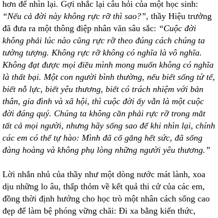
hơn để nhìn lại. Gợi nhắc lại câu hỏi của một học sinh:
“Nếu cả đời này không rực rỡ thì sao?”
, thầy Hiệu trưởng
đã đưa ra một thông điệp nhân văn sâu sắc:
“Cuộc đời
không phải lúc nào cũng rực rỡ theo đúng cách chúng ta
tưởng tượng. Không rực rỡ không có nghĩa là vô nghĩa.
Không đạt được mọi điều mình mong muốn không có nghĩa
là thất bại. Một con người bình thường, nếu biết sống tử tế,
biết nỗ lực, biết yêu thương, biết có trách nhiệm với bản
thân, gia đình và xã hội, thì cuộc đời ấy vẫn là một cuộc
đời đáng quý. Chúng ta không cần phải rực rỡ trong mắt
tất cả mọi người, nhưng hãy sống sao để khi nhìn lại, chính
các em có thể tự hào: Mình đã cố gắng hết sức, đã sống
đàng hoàng và không phụ lòng những người yêu thương.”
Lời nhắn nhủ của thầy như một dòng nước mát lành, xoa
dịu những lo âu, thấp thỏm về kết quả thi cử của các em,
đồng thời định hướng cho học trò một nhân cách sống cao
đẹp để làm bệ phóng vững chãi: Đi xa bằng kiến thức,