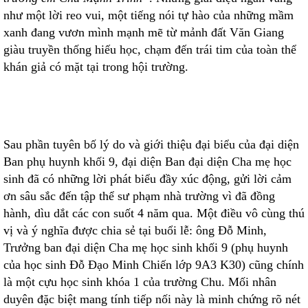
như một lời reo vui, một tiếng nói tự hào của những mầm
xanh đang vươn mình mạnh mẽ từ mảnh đất Văn Giang
giàu truyền thống hiếu học, chạm đến trái tim của toàn thể
khán giả có mặt tại trong hội trường.
Sau phần tuyên bố lý do và giới thiệu đại biểu của đại diện
Ban phụ huynh khối 9, đại diện Ban đại diện Cha mẹ học
sinh đã có những lời phát biểu đầy xúc động, gửi lời cảm
ơn sâu sắc đến tập thể sư phạm nhà trường vì đã đồng
hành, dìu dắt các con suốt 4 năm qua. Một điều vô cùng thú
vị và ý nghĩa được chia sẻ tại buổi lễ: ông Đỗ Minh,
Trưởng ban đại diện Cha mẹ học sinh khối 9 (phụ huynh
của học sinh Đỗ Đạo Minh Chiến lớp 9A3 K30) cũng chính
là một cựu học sinh khóa 1 của trường Chu. Mối nhân
duyên đặc biệt mang tính tiếp nối này là minh chứng rõ nét