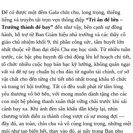
Để có được một đêm Gala chỉn chu, long trọng, thiêng
liêng và truyền tải trọn vẹn thông điệp
“Tri ân để lớn –
Trưởng thành để bay”
đến như vậy, bên cạnh sự đồng
hành, hỗ trợ từ Ban Giám hiệu nhà trường và các thầy cô
giáo chủ nhiệm khối 9, thì phần công sức, tâm huyết lớn
nhất thuộc về Ban đại diện Cha mẹ học sinh. Từ nhiều tuần
trước, các bậc phụ huynh đã chủ động lên kế hoạch chi tiết,
tổ chức nhiều cuộc họp bàn bạc kỹ lưỡng, không quản ngại
vất vả để tự tay chuẩn bị chu đáo từ nguồn tài chính, cơ sở
vật chất cho đến từng chi tiết nhỏ nhất trong khâu tổ chức
và trang trí hội trường. Tất cả đều xuất phát từ tấm lòng
yêu thương vô bờ bến, với mong muốn dành tặng cho các
con một bệ phóng thanh xuân thật vững chãi trước khi sải
cánh bay xa. Khi ánh đèn sân khấu dần khép lại, nhìn
chương trình diễn ra thành công vượt cả sự mong đợi —
đầy đủ, an toàn, chỉn chu và vô cùng long trọng, những mệt
mỏi như tan biến hết, thay vào đó, ai nấy trong Ban phụ