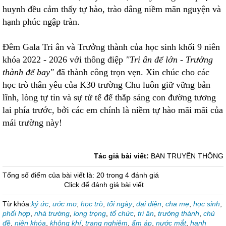
huynh đều cảm thấy tự hào, trào dâng niềm mãn nguyện và
hạnh phúc ngập tràn.
Đêm Gala Tri ân và Trưởng thành của học sinh khối 9 niên
khóa 2022 - 2026 với thông điệp
"Tri ân để lớn - Trưởng
thành để bay"
đã thành công trọn vẹn. Xin chúc cho các
học trò thân yêu của K30 trường Chu luôn giữ vững bản
lĩnh, lòng tự tin và sự tử tế để thắp sáng con đường tương
lai phía trước, bởi các em chính là niềm tự hào mãi mãi của
mái trường này!
Tác giả bài viết:
BAN TRUYỀN THÔNG
Tổng số điểm của bài viết là: 20 trong 4 đánh giá
Click để đánh giá bài viết
Từ khóa:
ký ức
,
ước mơ
,
học trò
,
tối ngày
,
đại diện
,
cha mẹ
,
học sinh
,
phối hợp
,
nhà trường
,
long trọng
,
tổ chức
,
tri ân
,
trưởng thành
,
chủ
đề
,
niên khóa
,
không khí
,
trang nghiêm
,
ấm áp
,
nước mắt
,
hạnh