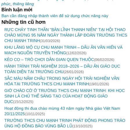
phúc
,
thiêng liêng
Bình luận mới
Bạn cần đăng nhập thành viên để sử dụng chức năng này
Những tin cũ hơn
RỰC CHÁY TINH THẦN “BẢN LĨNH THANH NIÊN” TẠI HỘI THAO
CHÀO MỪNG 95 NĂM NGÀY THÀNH LẬP ĐOÀN TRƯỜNG THCS
CHU MẠNH TRINH
(31/03/2026)
KHU LĂNG MỘ CỤ CHU MẠNH TRINH – DẤU ẤN VĂN HIẾN VÀ
MẠCH NGUỒN TRUYỀN THỐNG
(12/02/2026)
KÉO CO – TRÒ CHƠI DÂN GIAN QUEN THUỘC
(06/02/2026)
HÀNH TRÌNH TRẢI NGHIỆM 2018–2026 – DẤU ẤN GIÁO DỤC
TOÀN DIỆN TẠI TRƯỜNG CHU
(26/01/2026)
SẮC MÀU NĂM CHÂU TRONG NGÀY HỘI TRẢI NGHIỆM VĂN
HÓA TẠI TRƯỜNG THCS CHU MẠNH TRINH
(19/01/2026)
GIỜ CHÀO CỜ Ở TRƯỜNG THCS CHU MẠNH TRINH: KHI HỌC
SINH LÀ CHỦ THỂ SÁNG TẠO CỦA HOẠT ĐỘNG GIÁO
DỤC
(15/12/2025)
Hoạt động thi đua chào mừng 43 năm ngày Nhà giáo Việt Nam
20/11/2025
(10/11/2025)
TRƯỜNG THCS CHU MẠNH TRINH PHÁT ĐỘNG PHONG TRÀO
ỦNG HỘ ĐỒNG BÀO VÙNG BÃO LŨ
(13/10/2025)