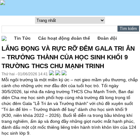
Tin Tức
Các hoạt động đoàn thể
Đoàn đội
LẮNG ĐỌNG VÀ RỰC RỠ ĐÊM GALA TRI ÂN
– TRƯỞNG THÀNH CỦA HỌC SINH KHỐI 9
TRƯỜNG THCS CHU MẠNH TRINH
Thứ hai - 01/06/2026 14:41
Mỗi ngôi trường là một miền ký ức – nơi gieo mầm yêu thương, chắp
cánh cho những ước mơ đầu đời của tuổi học trò. Tối ngày
30/5/2026, tại nhà đa năng trường THCS Chu Mạnh Trinh, Ban đại
diện Cha mẹ học sinh phối hợp cùng nhà trường đã long trọng tổ
chức đêm Gala "Lễ Tri ân và Trưởng thành" với chủ đề xuyên suốt
“Tri ân để lớn – Trưởng thành để bay” dành cho học sinh khối 9
(K30, niên khóa 2022 – 2026). Buổi lễ diễn ra trong bầu không khí
trang nghiêm, ấm áp và đong đầy những giọt nước mắt hạnh phúc,
đánh dấu một cột mốc thiêng liêng trên hành trình khôn lớn của 124
học sinh lớp 9.