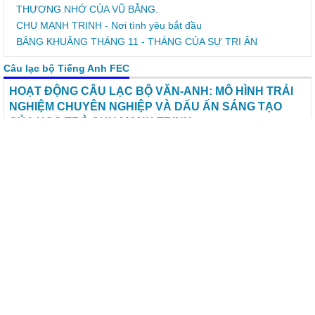
THƯƠNG NHỚ CỦA VŨ BẰNG.
CHU MẠNH TRINH - Nơi tình yêu bắt đầu
BÂNG KHUÂNG THÁNG 11 - THÁNG CỦA SỰ TRI ÂN
Câu lạc bộ Tiếng Anh FEC
HOẠT ĐỘNG CÂU LẠC BỘ VĂN-ANH: MÔ HÌNH TRẢI
NGHIỆM CHUYÊN NGHIỆP VÀ DẤU ẤN SÁNG TẠO
CỦA HỌC TRÒ CHU MẠNH TRINH
Chiều ngày 13/4/2026, buổi ngoại khóa liên môn giữa CLB Văn
học và CLB Tiếng Anh với chủ đề "Dấu ấn văn hóa: Gìn giữ tinh
hoa – Thổi hồn sáng tạo" đã tưng bừng diễn ra tại nhà đa năng.
Buổi ngoại khoá đã mang đến một mô hình trải nghiệm mới mẻ,
chuyên nghiệp và đầy cảm hứng cho các thành viên của 2 CLB.
SẮC MÀU TUỔI THƠ – HOẠT ĐỘNG TRẢI NGHIỆM SÔI NỔI
CỦA CLB ANH VÀ CLB VĂN TRƯỜNG THCS CHU MẠNH TRINH
CLB TIẾNG ANH VỚI CUỘC THI “ ĐẤU TRƯỜNG ANH NGỮ
2024”
KẾ HOẠCH HOẠT ĐỘNG CỦA CÂU LẠC BỘ TIẾNG ANH CHU
MANH TRINH FUNNY ENGLISH CLUB Năm học: 2024 -2025
CÂU LẠC BỘ TIẾNG ANH TÂM LÝ CHU MẠNH TRINH