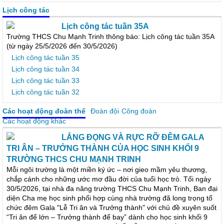
Lịch công tác
Lịch công tác tuần 35A
Trường THCS Chu Mạnh Trinh thông báo: Lịch công tác tuần 35A
(từ ngày 25/5/2026 đến 30/5/2026)
Lịch công tác tuần 35
Lịch công tác tuần 34
Lịch công tác tuần 33
Lịch công tác tuần 32
Các hoạt động đoàn thể
Đoàn đội
Công đoàn
Các hoạt động khác
LẮNG ĐỌNG VÀ RỰC RỠ ĐÊM GALA
TRI ÂN – TRƯỞNG THÀNH CỦA HỌC SINH KHỐI 9
TRƯỜNG THCS CHU MẠNH TRINH
Mỗi ngôi trường là một miền ký ức – nơi gieo mầm yêu thương,
chắp cánh cho những ước mơ đầu đời của tuổi học trò. Tối ngày
30/5/2026, tại nhà đa năng trường THCS Chu Mạnh Trinh, Ban đại
diện Cha mẹ học sinh phối hợp cùng nhà trường đã long trọng tổ
chức đêm Gala "Lễ Tri ân và Trưởng thành" với chủ đề xuyên suốt
“Tri ân để lớn – Trưởng thành để bay” dành cho học sinh khối 9