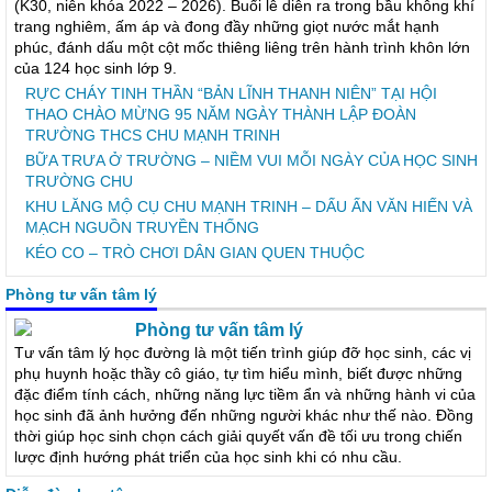
(K30, niên khóa 2022 – 2026). Buổi lễ diễn ra trong bầu không khí
trang nghiêm, ấm áp và đong đầy những giọt nước mắt hạnh
phúc, đánh dấu một cột mốc thiêng liêng trên hành trình khôn lớn
của 124 học sinh lớp 9.
RỰC CHÁY TINH THẦN “BẢN LĨNH THANH NIÊN” TẠI HỘI
THAO CHÀO MỪNG 95 NĂM NGÀY THÀNH LẬP ĐOÀN
TRƯỜNG THCS CHU MẠNH TRINH
BỮA TRƯA Ở TRƯỜNG – NIỀM VUI MỖI NGÀY CỦA HỌC SINH
TRƯỜNG CHU
KHU LĂNG MỘ CỤ CHU MẠNH TRINH – DẤU ẤN VĂN HIẾN VÀ
MẠCH NGUỒN TRUYỀN THỐNG
KÉO CO – TRÒ CHƠI DÂN GIAN QUEN THUỘC
Phòng tư vấn tâm lý
Phòng tư vấn tâm lý
Tư vấn tâm lý học đường là một tiến trình giúp đỡ học sinh, các vị
phụ huynh hoặc thầy cô giáo, tự tìm hiểu mình, biết được những
đặc điểm tính cách, những năng lực tiềm ẩn và những hành vi của
học sinh đã ảnh hưởng đến những người khác như thế nào. Đồng
thời giúp học sinh chọn cách giải quyết vấn đề tối ưu trong chiến
lược định hướng phát triển của học sinh khi có nhu cầu.