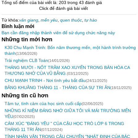
Tổng số điểm của bài viết là: 203 trong 43 đánh giá
Click để đánh giá bài viết
Từ khóa:
văn giang
,
mến yêu
,
quen thuộc
,
tự hào
Bình luận mới
Bạn cần đăng nhập thành viên để sử dụng chức năng này
Những tin mới hơn
K30 Chu Mạnh Trinh: Bốn năm thương mến, một hành trình trưởng
thành
(13/06/2026)
Trải nghiệm CLB Toán
(14/01/2026)
THÁNG MƯỜI - NỐT TRẦM XAO XUYẾN TRONG BẢN HÒA CA
THƯƠNG NHỚ CỦA VŨ BẰNG.
(03/12/2025)
CHU MẠNH TRINH - Nơi tình yêu bắt đầu
(24/11/2025)
BÂNG KHUÂNG THÁNG 11 - THÁNG CỦA SỰ TRI ÂN
(18/11/2025)
Những tin cũ hơn
Tâm tư, tình cảm của học sinh cuối cấp
(02/06/2025)
NHỮNG KỈ NIỆM ĐÁNG NHỚ GIỮA TÔI VÀ MÁI TRƯỜNG MẾN
YÊU
(07/02/2025)
CẢM XÚC "ĐÁNG YÊU " CỦA CẬU HỌC TRÒ LỚP 6 TRONG
THÁNG 11 TRI ÂN
(07/12/2024)
TÍNH NHÂN VĂN TRONG CÂU CHUYỆN "NHÁT ĐINH CỦA BÁC