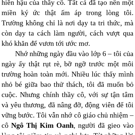
hiền hậu của thầy cô. Tất cả đã tạo nên một
miền ký ức thật ấm áp trong lòng tôi.
Trường không chỉ là nơi dạy ta tri thức, mà
còn dạy ta cách làm người, cách vượt qua
khó khăn để vươn tới ước mơ.
Nhớ những ngày đầu vào lớp 6 – tôi của
ngày ấy thật rụt rè, bỡ ngỡ trước một môi
trường hoàn toàn mới. Nhiều lúc thấy mình
nhỏ bé giữa bao thử thách, tôi đã muốn bỏ
cuộc. Nhưng chính thầy cô, với sự tận tâm
và yêu thương, đã nâng đỡ, động viên để tôi
vững bước. Tôi vẫn nhớ cô giáo chủ nhiệm –
cô
Ngô Thị Kim Oanh
, người đã gieo vào