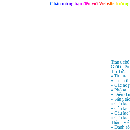
C
h
à
o
m
ừ
n
g
b
ạ
n
đ
ế
n
v
ớ
i
W
e
b
s
i
t
e
t
r
ư
ờ
n
g
Trang chủ
Giới thiệu
Tin Tức
» Tin tức,
» Lịch côn
» Các hoạ
» Phòng t
» Diễn đà
» Sáng tá
» Câu lạc
» Câu lạ
» Câu lạc
» Câu lạc
Thành viê
» Danh sá