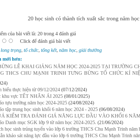
20 học sinh có thành tích xuất sắc trong năm họ
ểm của bài viết là: 20 trong 4 đánh giá
Click để đánh giá bài viết
:
long trọng
,
tổ chức
,
tổng kết
,
năm học
,
giải thưởng
n mới hơn:
ỪNG LỄ KHAI GIẢNG NĂM HỌC 2024-2025 TẠI TRƯỜNG C
G THCS CHU MẠNH TRINH TƯNG BỪNG TỔ CHỨC KỈ NI
024)
n biểu thực hiện từ 09/12/2024
(07/12/2024)
các khu vực TẾT NHÂN ÁI 2025
(08/01/2025)
áo tựu trường năm học 2024-2025
(24/08/2024)
o tập trung học sinh khối 6 năm học 2024 - 2025
(06/08/2024)
Ả KIỂM TRA ĐÁNH GIÁ NĂNG LỰC ĐẦU VÀO KHỐI 6 NĂM H
áo Danh mục SGK lớp 9 từ năm học 2024-2025.
(21/06/2024)
h học sinh trúng tuyển vào lớp 6 trường THCS Chu Mạnh Trinh năm 
ẫn khảo sát năng lực đầu vào lớp 6 trường THCS Chu Mạnh Trinh nă