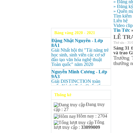
» Đăng n
» Đăng k
» Quên mậ
Tìm kiếm
Liên hệ
Video clip
Tin Tức
Bảng vàng 2020 - 2021
LỄ TR
Đặng Nhật Nguyên - Lớp
Thứ sáu - 31/
8A1
Sáng 31 
Giải Nhất hội thi "Tài năng trẻ
và trao G
học sinh, sinh viên các cơ sở
Trường T
đào tạo văn hóa nghệ thuật
thưởng 
Toàn quốc" năm 2020
Nguyễn Minh Cương - Lớp
9A3
Giải DISTINCTION toàn
quốc Kỳ thi Toán Quốc tế
Kangaroo – IKMC 2020
Thống kê
Nguyễn Minh Cương - Lớp
9A3
Đang truy
Giải Ba kỳ thi chọn HSG cấp
cập : 27
tỉnh môn Toán.
Hôm nay : 2704
Bùi Quang Minh - Lớp 9A3
Tổng
Giải DISTINCTION Toàn
lượt truy cập :
33099009
quốc Kỳ thi Toán Quốc tế