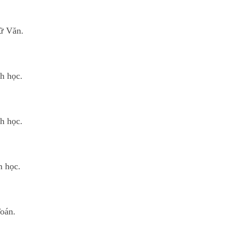
ữ Văn.
h học.
h học.
n học.
oán.