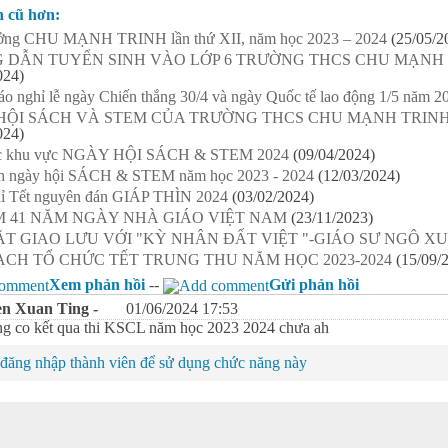
n cũ hơn:
ưởng CHU MẠNH TRINH lần thứ XII, năm học 2023 – 2024
(25/05/2
 DẪN TUYỂN SINH VÀO LỚP 6 TRƯỜNG THCS CHU MẠNH T
024)
o nghỉ lễ ngày Chiến thắng 30/4 và ngày Quốc tế lao động 1/5 năm 2
HỘI SÁCH VÀ STEM CỦA TRƯỜNG THCS CHU MẠNH TRINH
024)
các khu vực NGÀY HỘI SÁCH & STEM 2024
(09/04/2024)
h ngày hội SÁCH & STEM năm học 2023 - 2024
(12/03/2024)
hỉ Tết nguyên đán GIÁP THÌN 2024
(03/02/2024)
M 41 NĂM NGÀY NHÀ GIÁO VIỆT NAM
(23/11/2023)
T GIAO LƯU VỚI "KỲ NHÂN ĐẤT VIỆT "-GIÁO SƯ NGÔ X
CH TỔ CHỨC TẾT TRUNG THU NĂM HỌC 2023-2024
(15/09/
Xem phản hồi
--
Gửi phản hồi
n Xuan Ting -
01/06/2024 17:53
ng co kết qua thi KSCL năm học 2023 2024 chưa ah
đăng nhập thành viên để sử dụng chức năng này