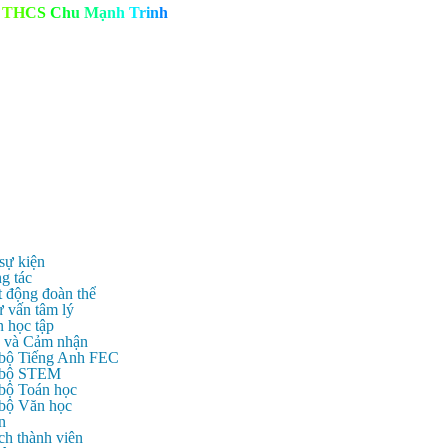
T
H
C
S
C
h
u
M
ạ
n
h
T
r
i
n
h
 sự kiện
g tác
t động đoàn thể
ư vấn tâm lý
n học tập
c và Cảm nhận
 bộ Tiếng Anh FEC
c bộ STEM
 bộ Toán học
 bộ Văn học
n
ch thành viên