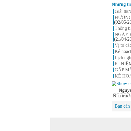
Những ti
Giải th
HƯỚNG
(02/05/2
Thông bá
NGÀY 
(21/04/2
Vị trí 
Kế hoạc
Lịch ng
KỈ NIỆ
GẶP MẶ
KẾ HOẠ
Nguye
Nha trươ
Bạn cần 