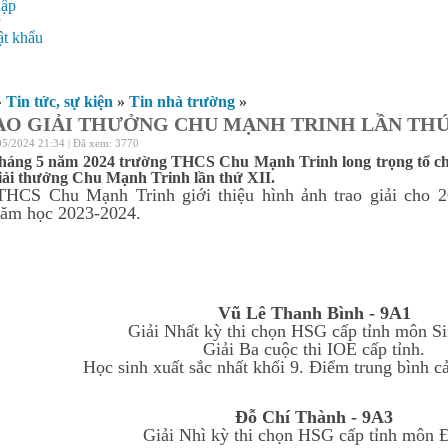
hập
ý
t khẩu
»
Tin tức, sự kiện
»
Tin nhà trường
»
AO GIẢI THƯỞNG CHU MẠNH TRINH LẦN THỨ 
05/2024 21:34 | Đã xem: 3770
tháng 5 năm 2024 trường THCS Chu Mạnh Trinh long trọng tổ c
iải thưởng Chu Mạnh Trinh lần thứ XII.
HCS Chu Mạnh Trinh giới thiệu hình ảnh trao giải cho 2
năm học 2023-2024.
Vũ Lê Thanh Bình - 9A1
Giải Nhất kỳ thi chọn HSG cấp tỉnh môn Si
Giải Ba cuộc thi IOE cấp tỉnh.
Học sinh xuất sắc nhất khối 9. Điểm trung bình c
Đỗ Chí Thành - 9A3
Giải Nhì kỳ thi chọn HSG cấp tỉnh môn Đị