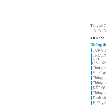
Tổng số đi
Từ khóa
Những ti
TƯNG B
TRƯỜN
20/11
(23/11/2
Thời gia
Vị trí 
Thông b
Thông bá
KẾT QU
Thông b
Danh sác
Hướng d