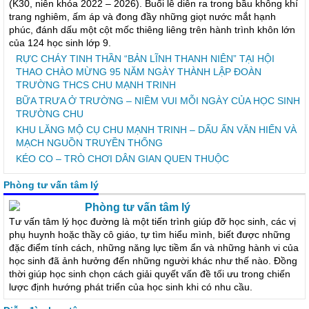
(K30, niên khóa 2022 – 2026). Buổi lễ diễn ra trong bầu không khí
trang nghiêm, ấm áp và đong đầy những giọt nước mắt hạnh
phúc, đánh dấu một cột mốc thiêng liêng trên hành trình khôn lớn
của 124 học sinh lớp 9.
RỰC CHÁY TINH THẦN “BẢN LĨNH THANH NIÊN” TẠI HỘI
THAO CHÀO MỪNG 95 NĂM NGÀY THÀNH LẬP ĐOÀN
TRƯỜNG THCS CHU MẠNH TRINH
BỮA TRƯA Ở TRƯỜNG – NIỀM VUI MỖI NGÀY CỦA HỌC SINH
TRƯỜNG CHU
KHU LĂNG MỘ CỤ CHU MẠNH TRINH – DẤU ẤN VĂN HIẾN VÀ
MẠCH NGUỒN TRUYỀN THỐNG
KÉO CO – TRÒ CHƠI DÂN GIAN QUEN THUỘC
Phòng tư vấn tâm lý
Phòng tư vấn tâm lý
Tư vấn tâm lý học đường là một tiến trình giúp đỡ học sinh, các vị
phụ huynh hoặc thầy cô giáo, tự tìm hiểu mình, biết được những
đặc điểm tính cách, những năng lực tiềm ẩn và những hành vi của
học sinh đã ảnh hưởng đến những người khác như thế nào. Đồng
thời giúp học sinh chọn cách giải quyết vấn đề tối ưu trong chiến
lược định hướng phát triển của học sinh khi có nhu cầu.