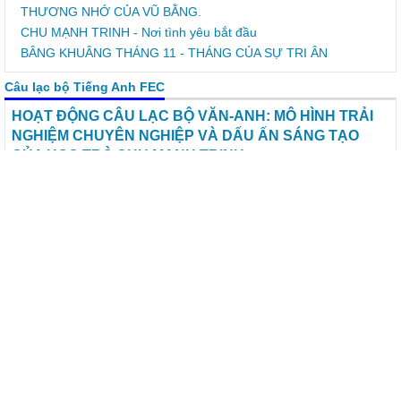
THƯƠNG NHỚ CỦA VŨ BẰNG.
CHU MẠNH TRINH - Nơi tình yêu bắt đầu
BÂNG KHUÂNG THÁNG 11 - THÁNG CỦA SỰ TRI ÂN
Câu lạc bộ Tiếng Anh FEC
HOẠT ĐỘNG CÂU LẠC BỘ VĂN-ANH:
MÔ HÌNH TRẢI NGHIỆM CHUYÊN NGHIỆP VÀ DẤU ẤN
SÁNG TẠO CỦA HỌC TRÒ CHU MẠNH TRINH
Chiều ngày 13/4/2026, buổi ngoại khóa liên môn giữa CLB Văn
học và CLB Tiếng Anh với chủ đề "Dấu ấn văn hóa: Gìn giữ tinh
hoa – Thổi hồn sáng tạo" đã tưng bừng diễn ra tại nhà đa năng.
Buổi ngoại khoá đã mang đến một mô hình trải nghiệm mới mẻ,
chuyên nghiệp và đầy cảm hứng cho các thành viên của 2 CLB.
SẮC MÀU TUỔI THƠ – HOẠT ĐỘNG TRẢI NGHIỆM SÔI NỔI
CỦA CLB ANH VÀ CLB VĂN TRƯỜNG THCS CHU MẠNH TRINH
CLB TIẾNG ANH VỚI CUỘC THI “ ĐẤU TRƯỜNG ANH NGỮ
2024”
KẾ HOẠCH HOẠT ĐỘNG CỦA CÂU LẠC BỘ TIẾNG ANH CHU
MANH TRINH FUNNY ENGLISH CLUB Năm học: 2024 -2025
CÂU LẠC BỘ TIẾNG ANH TÂM LÝ CHU MẠNH TRINH