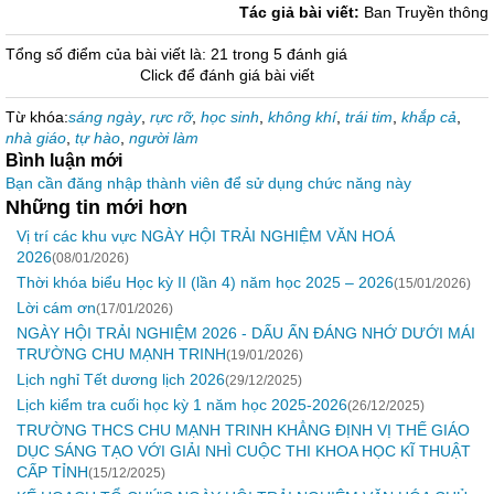
Tác giả bài viết:
Ban Truyền thông
Tổng số điểm của bài viết là: 21 trong 5 đánh giá
Click để đánh giá bài viết
Từ khóa:
sáng ngày
,
rực rỡ
,
học sinh
,
không khí
,
trái tim
,
khắp cả
,
nhà giáo
,
tự hào
,
người làm
Bình luận mới
Bạn cần đăng nhập thành viên để sử dụng chức năng này
Những tin mới hơn
Vị trí các khu vực NGÀY HỘI TRẢI NGHIỆM VĂN HOÁ
2026
(08/01/2026)
Thời khóa biểu Học kỳ II (lần 4) năm học 2025 – 2026
(15/01/2026)
Lời cám ơn
(17/01/2026)
NGÀY HỘI TRẢI NGHIỆM 2026 - DẤU ẤN ĐÁNG NHỚ DƯỚI MÁI
TRƯỜNG CHU MẠNH TRINH
(19/01/2026)
Lịch nghỉ Tết dương lịch 2026
(29/12/2025)
Lịch kiểm tra cuối học kỳ 1 năm học 2025-2026
(26/12/2025)
TRƯỜNG THCS CHU MẠNH TRINH KHẲNG ĐỊNH VỊ THẾ GIÁO
DỤC SÁNG TẠO VỚI GIẢI NHÌ CUỘC THI KHOA HỌC KĨ THUẬT
CẤP TỈNH
(15/12/2025)