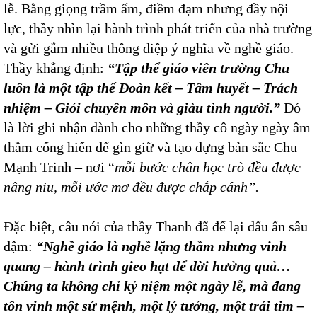
lễ. Bằng giọng trầm ấm, điềm đạm nhưng đầy nội
lực, thầy nhìn lại hành trình phát triển của nhà trường
và gửi gắm nhiều thông điệp ý nghĩa về nghề giáo.
Thầy khẳng định:
“Tập thể giáo viên trường Chu
luôn là một tập thể Đoàn kết – Tâm huyết – Trách
nhiệm – Giỏi chuyên môn và giàu tình người.”
Đó
là lời ghi nhận dành cho những thầy cô ngày ngày âm
thầm cống hiến để gìn giữ và tạo dựng bản sắc Chu
Mạnh Trinh – nơi “
mỗi bước chân học trò đều được
nâng niu, mỗi ước mơ đều được chắp cánh”.
Đặc biệt, câu nói của thầy Thanh đã để lại dấu ấn sâu
đậm:
“Nghề giáo là nghề lặng thầm nhưng vinh
quang – hành trình gieo hạt để đời hưởng quả…
Chúng ta không chỉ kỷ niệm một ngày lễ, mà đang
tôn vinh một sứ mệnh, một lý tưởng, một trái tim –