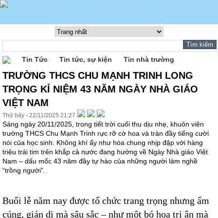
Tin Tức
Tin tức, sự kiện
Tin nhà trường
TRƯỜNG THCS CHU MẠNH TRINH LONG
TRỌNG KỈ NIỆM 43 NĂM NGÀY NHÀ GIÁO
VIỆT NAM
Thứ bảy - 22/11/2025 21:27
Sáng ngày 20/11/2025, trong tiết trời cuối thu dịu nhẹ, khuôn viên
trường THCS Chu Mạnh Trinh rực rỡ cờ hoa và tràn đầy tiếng cười
nói của học sinh. Không khí ấy như hòa chung nhịp đập với hàng
triệu trái tim trên khắp cả nước đang hướng về Ngày Nhà giáo Việt
Nam – dấu mốc 43 năm đầy tự hào của những người làm nghề
“trồng người”.
Buổi lễ năm nay được tổ chức trang trọng nhưng ấm
cúng, giản dị mà sâu sắc – như một bó hoa tri ân mà