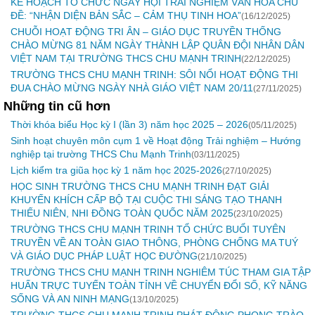
KẾ HOẠCH TỔ CHỨC NGÀY HỘI TRẢI NGHIỆM VĂN HÓA CHỦ
ĐỀ: “NHẬN DIỆN BẢN SẮC – CẢM THỤ TINH HOA”
(16/12/2025)
CHUỖI HOẠT ĐỘNG TRI ÂN – GIÁO DỤC TRUYỀN THỐNG
CHÀO MỪNG 81 NĂM NGÀY THÀNH LẬP QUÂN ĐỘI NHÂN DÂN
VIỆT NAM TẠI TRƯỜNG THCS CHU MẠNH TRINH
(22/12/2025)
TRƯỜNG THCS CHU MẠNH TRINH: SÔI NỔI HOẠT ĐỘNG THI
ĐUA CHÀO MỪNG NGÀY NHÀ GIÁO VIỆT NAM 20/11
(27/11/2025)
Những tin cũ hơn
Thời khóa biểu Học kỳ I (lần 3) năm học 2025 – 2026
(05/11/2025)
Sinh hoạt chuyên môn cụm 1 về Hoạt động Trải nghiệm – Hướng
nghiệp tại trường THCS Chu Mạnh Trinh
(03/11/2025)
Lịch kiểm tra giũa học kỳ 1 năm học 2025-2026
(27/10/2025)
HỌC SINH TRƯỜNG THCS CHU MẠNH TRINH ĐẠT GIẢI
KHUYẾN KHÍCH CẤP BỘ TẠI CUỘC THI SÁNG TẠO THANH
THIẾU NIÊN, NHI ĐỒNG TOÀN QUỐC NĂM 2025
(23/10/2025)
TRƯỜNG THCS CHU MẠNH TRINH TỔ CHỨC BUỔI TUYÊN
TRUYỀN VỀ AN TOÀN GIAO THÔNG, PHÒNG CHỐNG MA TUÝ
VÀ GIÁO DỤC PHÁP LUẬT HỌC ĐƯỜNG
(21/10/2025)
TRƯỜNG THCS CHU MẠNH TRINH NGHIÊM TÚC THAM GIA TẬP
HUẤN TRỰC TUYẾN TOÀN TỈNH VỀ CHUYỂN ĐỔI SỐ, KỸ NĂNG
SỐNG VÀ AN NINH MẠNG
(13/10/2025)