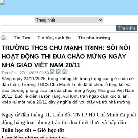
Tin Tức
Tin tức, sự kiện
Tin nhà trường
TRƯỜNG THCS CHU MẠNH TRINH: SÔI NỔI
HOẠT ĐỘNG THI ĐUA CHÀO MỪNG NGÀY
NHÀ GIÁO VIỆT NAM 20/11
Thứ năm - 27/11/2025 08:53
Sáng ngày 24/11/2025, trong không khí trang trọng của giờ chào cờ
đầu tuần, Trường THCS Chu Mạnh Trinh đã tổ chức lễ tổng kết và
trao thưởng phong trào thi đua chào mừng Ngày Nhà giáo Việt Nam
20/11. Buổi lễ diễn ra rộn ràng, vui tươi, tràn ngập cảm xúc tri ân,
khép lại một mùa 20/11 đầy ý nghĩa đối với thầy và trò nhà trường.
Ngay từ đầu tháng 11, Liên đội TNTP Hồ Chí Minh đã phát
động hàng loạt phong trào thi đua thiết thực và hấp dẫn:
Tuần học tốt – Giờ học tốt
Làm Sản phẩm số sáng tạo