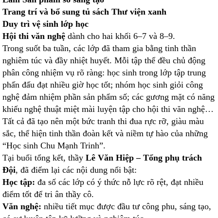
Trang trí và bổ sung tủ sách Thư viện xanh
Duy trì vệ sinh lớp học
Hội thi văn nghệ
dành cho hai khối 6–7 và 8–9.
Trong suốt ba tuần, các lớp đã tham gia bằng tinh thần
nghiêm túc và đầy nhiệt huyết. Mỗi tập thể đều chủ động
phân công nhiệm vụ rõ ràng: học sinh trong lớp tập trung
phấn đấu đạt nhiều giờ học tốt; nhóm học sinh giỏi công
nghệ đảm nhiệm phần sản phẩm số; các gương mặt có năng
khiếu nghệ thuật miệt mài luyện tập cho hội thi văn nghệ…
Tất cả đã tạo nên một bức tranh thi đua rực rỡ, giàu màu
sắc, thể hiện tinh thần đoàn kết và niềm tự hào của những
“Học sinh Chu Mạnh Trinh”.
Tại buổi tổng kết, thầy
Lê Văn Hiệp – Tổng phụ trách
Đội
, đã điểm lại các nội dung nổi bật:
Học tập:
đa số các lớp có ý thức nỗ lực rõ rệt, đạt nhiều
điểm tốt để tri ân thầy cô.
Văn nghệ:
nhiều tiết mục được đầu tư công phu, sáng tạo,