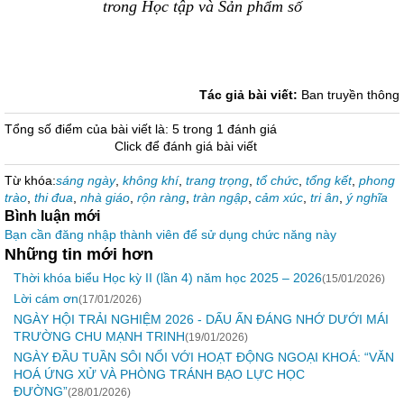
trong Học tập và Sản phẩm số
Tác giả bài viết:
Ban truyền thông
Tổng số điểm của bài viết là: 5 trong 1 đánh giá
Click để đánh giá bài viết
Từ khóa:
sáng ngày
,
không khí
,
trang trọng
,
tổ chức
,
tổng kết
,
phong
trào
,
thi đua
,
nhà giáo
,
rộn ràng
,
tràn ngập
,
cảm xúc
,
tri ân
,
ý nghĩa
Bình luận mới
Bạn cần đăng nhập thành viên để sử dụng chức năng này
Những tin mới hơn
Thời khóa biểu Học kỳ II (lần 4) năm học 2025 – 2026
(15/01/2026)
Lời cám ơn
(17/01/2026)
NGÀY HỘI TRẢI NGHIỆM 2026 - DẤU ẤN ĐÁNG NHỚ DƯỚI MÁI
TRƯỜNG CHU MẠNH TRINH
(19/01/2026)
NGÀY ĐẦU TUẦN SÔI NỔI VỚI HOẠT ĐỘNG NGOẠI KHOÁ: “VĂN
HOÁ ỨNG XỬ VÀ PHÒNG TRÁNH BẠO LỰC HỌC
ĐƯỜNG”
(28/01/2026)