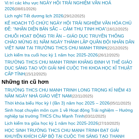
Vị trí các khu vực NGÀY HỘI TRẢI NGHIỆM VĂN HOÁ
2026
(08/01/2026)
Lịch nghỉ Tết dương lịch 2026
(29/12/2025)
KẾ HOẠCH TỔ CHỨC NGÀY HỘI TRẢI NGHIỆM VĂN HÓA CHỦ
ĐỀ: “NHẬN DIỆN BẢN SẮC – CẢM THỤ TINH HOA”
(16/12/2025)
CHUỖI HOẠT ĐỘNG TRI ÂN – GIÁO DỤC TRUYỀN THỐNG
CHÀO MỪNG 81 NĂM NGÀY THÀNH LẬP QUÂN ĐỘI NHÂN DÂN
VIỆT NAM TẠI TRƯỜNG THCS CHU MẠNH TRINH
(22/12/2025)
Lịch kiểm tra cuối học kỳ 1 năm học 2025-2026
(26/12/2025)
TRƯỜNG THCS CHU MẠNH TRINH KHẲNG ĐỊNH VỊ THẾ GIÁO
DỤC SÁNG TẠO VỚI GIẢI NHÌ CUỘC THI KHOA HỌC KĨ THUẬT
CẤP TỈNH
(15/12/2025)
Những tin cũ hơn
TRƯỜNG THCS CHU MẠNH TRINH LONG TRỌNG KỈ NIỆM 43
NĂM NGÀY NHÀ GIÁO VIỆT NAM
(22/11/2025)
Thời khóa biểu Học kỳ I (lần 3) năm học 2025 – 2026
(05/11/2025)
Sinh hoạt chuyên môn cụm 1 về Hoạt động Trải nghiệm – Hướng
nghiệp tại trường THCS Chu Mạnh Trinh
(03/11/2025)
Lịch kiểm tra giũa học kỳ 1 năm học 2025-2026
(27/10/2025)
HỌC SINH TRƯỜNG THCS CHU MẠNH TRINH ĐẠT GIẢI
KHUYẾN KHÍCH CẤP BỘ TẠI CUỘC THI SÁNG TẠO THANH