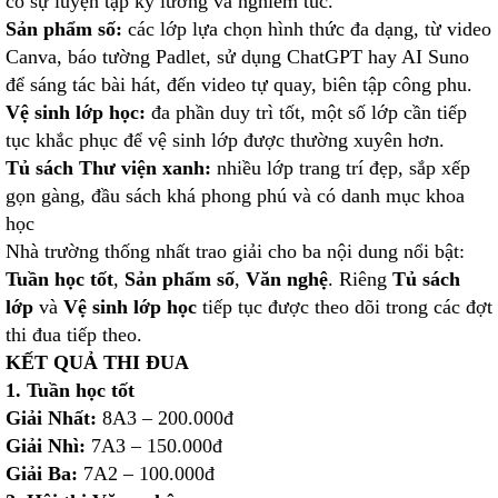
có sự luyện tập kỹ lưỡng và nghiêm túc.
Sản phẩm số:
các lớp lựa chọn hình thức đa dạng, từ video
Canva, báo tường Padlet, sử dụng ChatGPT hay AI Suno
để sáng tác bài hát, đến video tự quay, biên tập công phu.
Vệ sinh lớp học:
đa phần duy trì tốt, một số lớp cần tiếp
tục khắc phục để vệ sinh lớp được thường xuyên hơn.
Tủ sách Thư viện xanh:
nhiều lớp trang trí đẹp, sắp xếp
gọn gàng, đầu sách khá phong phú và có danh mục khoa
học
Nhà trường thống nhất trao giải cho ba nội dung nổi bật:
Tuần học tốt
,
Sản phẩm số
,
Văn nghệ
. Riêng
Tủ sách
lớp
và
Vệ sinh lớp học
tiếp tục được theo dõi trong các đợt
thi đua tiếp theo.
KẾT QUẢ THI ĐUA
1. Tuần học tốt
Giải Nhất:
8A3 – 200.000đ
Giải Nhì:
7A3 – 150.000đ
Giải Ba:
7A2 – 100.000đ