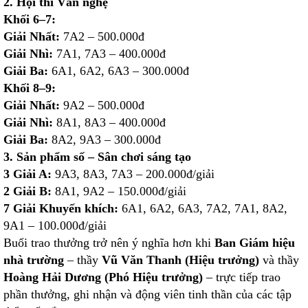
2. Hội thi Văn nghệ
Khối 6–7:
Giải Nhất:
7A2 – 500.000đ
Giải Nhì:
7A1, 7A3 – 400.000đ
Giải Ba:
6A1, 6A2, 6A3 – 300.000đ
Khối 8–9:
Giải Nhất:
9A2 – 500.000đ
Giải Nhì:
8A1, 8A3 – 400.000đ
Giải Ba:
8A2, 9A3 – 300.000đ
3. Sản phẩm số – Sân chơi sáng tạo
3 Giải A:
9A3, 8A3, 7A3 – 200.000đ/giải
2 Giải B:
8A1, 9A2 – 150.000đ/giải
7 Giải Khuyến khích:
6A1, 6A2, 6A3, 7A2, 7A1, 8A2,
9A1 – 100.000đ/giải
Buổi trao thưởng trở nên ý nghĩa hơn khi
Ban Giám hiệu
nhà trường
– thầy
Vũ Văn Thanh (Hiệu trưởng)
và thầy
Hoàng Hải Dương (Phó Hiệu trưởng)
– trực tiếp trao
phần thưởng, ghi nhận và động viên tinh thần của các tập