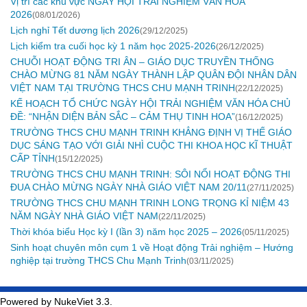
Vị trí các khu vực NGÀY HỘI TRẢI NGHIỆM VĂN HOÁ
2026
(08/01/2026)
Lịch nghỉ Tết dương lịch 2026
(29/12/2025)
Lịch kiểm tra cuối học kỳ 1 năm học 2025-2026
(26/12/2025)
CHUỖI HOẠT ĐỘNG TRI ÂN – GIÁO DỤC TRUYỀN THỐNG
CHÀO MỪNG 81 NĂM NGÀY THÀNH LẬP QUÂN ĐỘI NHÂN DÂN
VIỆT NAM TẠI TRƯỜNG THCS CHU MẠNH TRINH
(22/12/2025)
KẾ HOẠCH TỔ CHỨC NGÀY HỘI TRẢI NGHIỆM VĂN HÓA CHỦ
ĐỀ: “NHẬN DIỆN BẢN SẮC – CẢM THỤ TINH HOA”
(16/12/2025)
TRƯỜNG THCS CHU MẠNH TRINH KHẲNG ĐỊNH VỊ THẾ GIÁO
DỤC SÁNG TẠO VỚI GIẢI NHÌ CUỘC THI KHOA HỌC KĨ THUẬT
CẤP TỈNH
(15/12/2025)
TRƯỜNG THCS CHU MẠNH TRINH: SÔI NỔI HOẠT ĐỘNG THI
ĐUA CHÀO MỪNG NGÀY NHÀ GIÁO VIỆT NAM 20/11
(27/11/2025)
TRƯỜNG THCS CHU MẠNH TRINH LONG TRỌNG KỈ NIỆM 43
NĂM NGÀY NHÀ GIÁO VIỆT NAM
(22/11/2025)
Thời khóa biểu Học kỳ I (lần 3) năm học 2025 – 2026
(05/11/2025)
Sinh hoạt chuyên môn cụm 1 về Hoạt động Trải nghiệm – Hướng
nghiệp tại trường THCS Chu Mạnh Trinh
(03/11/2025)
Powered by NukeViet 3.3.