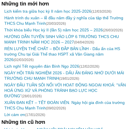
Những tin mới hơn
Lịch kiểm tra giữa học kỳ II năm học 2025-2026
(12/03/2026)
Hành trình du xuân – lễ đầu năm đầy ý nghĩa của tập thể Trường
THCS Chu Mạnh Trinh
(20/03/2026)
Thời khóa biểu Học kỳ II (lần 5) năm học 2025 – 2026
(26/03/2026)
HƯỚNG DẪN TUYỂN SINH VÀO LỚP 6 TRƯỜNG THCS CHU
MẠNH TRINH NĂM HỌC 2026 – 2027
(04/04/2026)
RÈN LUYỆN THỂ CHẤT – BỒI ĐẮP BẢN LĨNH - Dấu ấn của HS
trường Chu tại Giải Thể thao HSPT xã Văn Giang năm
2026
(02/03/2026)
Lịch nghỉ Tết nguyên đán Bính Ngọ 2026
(12/02/2026)
NGÀY HỘI TRẢI NGHIỆM 2026 - DẤU ẤN ĐÁNG NHỚ DƯỚI MÁI
TRƯỜNG CHU MẠNH TRINH
(19/01/2026)
NGÀY ĐẦU TUẦN SÔI NỔI VỚI HOẠT ĐỘNG NGOẠI KHOÁ: “VĂN
HOÁ ỨNG XỬ VÀ PHÒNG TRÁNH BẠO LỰC HỌC
ĐƯỜNG”
(28/01/2026)
XUÂN ĐAN KẾT – TẾT ĐOÀN VIÊN. Ngày hội gia đình của trường
THCS Chu Mạnh Trinh
(09/02/2026)
Lời cám ơn
(17/01/2026)
Những tin cũ hơn