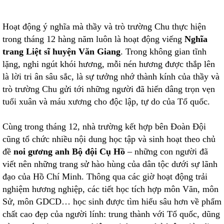
Hoạt động ý nghĩa mà thầy và trò trường Chu thực hiện
trong tháng 12 hàng năm luôn là hoạt động viếng
Nghĩa
trang Liệt sĩ huyện Văn Giang
. Trong không gian tĩnh
lặng, nghi ngút khói hương, mỗi nén hương được thắp lên
là lời tri ân sâu sắc, là sự tưởng nhớ thành kính của thầy và
trò trường Chu gửi tới những người đã hiến dâng trọn vẹn
tuổi xuân và máu xương cho độc lập, tự do của Tổ quốc.
Cùng trong tháng 12, nhà trường kết hợp bên Đoàn Đội
cũng tổ chức nhiều nội dung học tập và sinh hoạt theo chủ
đề
noi gương anh Bộ đội Cụ Hồ
– những con người đã
viết nên những trang sử hào hùng của dân tộc dưới sự lãnh
đạo của Hồ Chí Minh. Thông qua các giờ hoạt động trải
nghiệm hương nghiệp, các tiết học tích hợp môn Văn, môn
Sử, môn GDCD… học sinh được tìm hiểu sâu hơn về phẩm
chất cao đẹp của người lính: trung thành với Tổ quốc, dũng