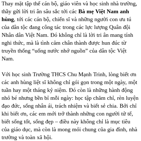
Thay mặt tập thể cán bộ, giáo viên và học sinh nhà trường,
thầy gửi lời tri ân sâu sắc tới các
Bà mẹ Việt Nam anh
hùng
, tới các cán bộ, chiến sĩ và những người con ưu tú
của dân tộc đang công tác trong các lực lượng Quân đội
Nhân dân Việt Nam. Đó không chỉ là lời tri ân mang tính
nghi thức, mà là tình cảm chân thành được hun đúc từ
truyền thống “uống nước nhớ nguồn” của dân tộc Việt
Nam.
Với học sinh Trường THCS Chu Mạnh Trinh, lòng biết ơn
các anh hùng liệt sĩ không chỉ gói gọn trong một ngày, một
tuần hay một tháng kỷ niệm. Đó còn là những hành động
nhỏ bé nhưng bền bỉ mỗi ngày: học tập chăm chỉ, rèn luyện
đạo đức, sống nhân ái, trách nhiệm và biết sẻ chia. Bởi chỉ
khi biết ơn, các em mới trở thành những con người tử tế,
biết sống tốt, sống đẹp – điều này không chỉ là mục tiêu
của giáo dục, mà còn là mong mỏi chung của gia đình, nhà
trường và toàn xã hội.