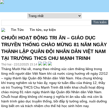
Tin Tức
Tin tức, sự kiện
CHUỖI HOẠT ĐỘNG TRI ÂN – GIÁO DỤC
TRUYỀN THỐNG CHÀO MỪNG 81 NĂM NGÀY
THÀNH LẬP QUÂN ĐỘI NHÂN DÂN VIỆT NAM
TẠI TRƯỜNG THCS CHU MẠNH TRINH
Thứ hai - 22/12/2025 15:14
Tháng Mười Hai về, mang theo những xúc cảm thiêng liêng trong
lòng mỗi người dân Việt Nam khi cả nước cùng hướng về ngày 22/12
– ngày thành lập Quân đội Nhân dân Việt Nam. Hòa chung không
khí trang nghiêm và tự hào ấy, ngay từ tuần đầu của tháng 12, thầy
và trò Trường THCS Chu Mạnh Trinh đã triển khai chuỗi hoạt động
chào mừng 81 năm ngày thành lập Quân đội Nhân dân Việt Nam.
Chuỗi hoạt động không chỉ mang ý nghĩa tri ân sâu sắc mà còn là
hành trình giáo dục truyền thống, bồi đắp lý tưởng sống, nuôi dưỡng
lòng biết ơn và trách nhiệm cho thế hệ học sinh hôm nay.