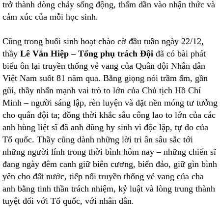
trở thành dòng chảy sống động, thấm dần vào nhận thức và
cảm xúc của mỗi học sinh.
Cũng trong buổi sinh hoạt chào cờ đầu tuần ngày 22/12,
thầy
Lê Văn Hiệp – Tổng phụ trách Đội
đã có bài phát
biểu ôn lại truyền thống vẻ vang của Quân đội Nhân dân
Việt Nam suốt 81 năm qua. Bằng giọng nói trầm ấm, gần
gũi, thầy nhấn mạnh vai trò to lớn của Chủ tịch Hồ Chí
Minh – người sáng lập, rèn luyện và đặt nền móng tư tưởng
cho quân đội ta; đồng thời khắc sâu công lao to lớn của các
anh hùng liệt sĩ đã anh dũng hy sinh vì độc lập, tự do của
Tổ quốc. Thầy cũng dành những lời tri ân sâu sắc tới
những người lính trong thời bình hôm nay – những chiến sĩ
đang ngày đêm canh giữ biên cương, biển đảo, giữ gìn bình
yên cho đất nước, tiếp nối truyền thống vẻ vang của cha
anh bằng tinh thần trách nhiệm, kỷ luật và lòng trung thành
tuyệt đối với Tổ quốc, với nhân dân.