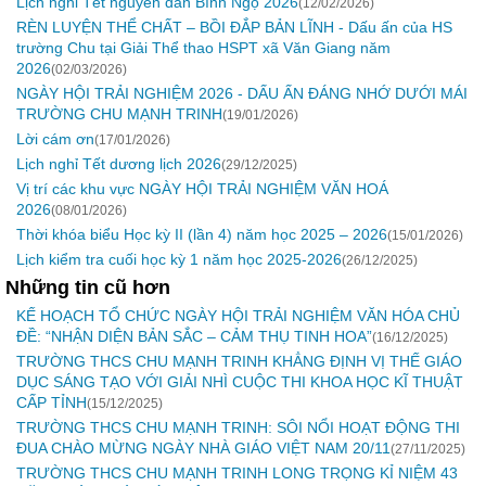
Lịch nghỉ Tết nguyên đán Bính Ngọ 2026
(12/02/2026)
RÈN LUYỆN THỂ CHẤT – BỒI ĐẮP BẢN LĨNH - Dấu ấn của HS
trường Chu tại Giải Thể thao HSPT xã Văn Giang năm
2026
(02/03/2026)
NGÀY HỘI TRẢI NGHIỆM 2026 - DẤU ẤN ĐÁNG NHỚ DƯỚI MÁI
TRƯỜNG CHU MẠNH TRINH
(19/01/2026)
Lời cám ơn
(17/01/2026)
Lịch nghỉ Tết dương lịch 2026
(29/12/2025)
Vị trí các khu vực NGÀY HỘI TRẢI NGHIỆM VĂN HOÁ
2026
(08/01/2026)
Thời khóa biểu Học kỳ II (lần 4) năm học 2025 – 2026
(15/01/2026)
Lịch kiểm tra cuối học kỳ 1 năm học 2025-2026
(26/12/2025)
Những tin cũ hơn
KẾ HOẠCH TỔ CHỨC NGÀY HỘI TRẢI NGHIỆM VĂN HÓA CHỦ
ĐỀ: “NHẬN DIỆN BẢN SẮC – CẢM THỤ TINH HOA”
(16/12/2025)
TRƯỜNG THCS CHU MẠNH TRINH KHẲNG ĐỊNH VỊ THẾ GIÁO
DỤC SÁNG TẠO VỚI GIẢI NHÌ CUỘC THI KHOA HỌC KĨ THUẬT
CẤP TỈNH
(15/12/2025)
TRƯỜNG THCS CHU MẠNH TRINH: SÔI NỔI HOẠT ĐỘNG THI
ĐUA CHÀO MỪNG NGÀY NHÀ GIÁO VIỆT NAM 20/11
(27/11/2025)
TRƯỜNG THCS CHU MẠNH TRINH LONG TRỌNG KỈ NIỆM 43