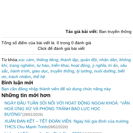
Tác giả bài viết:
Ban truyền thông
Tổng số điểm của bài viết là: 0 trong 0 đánh giá
Click để đánh giá bài viết
Từ khóa:
xúc cảm
,
thiêng liêng
,
thành lập
,
quân đội
,
nhân dân
,
không
khí
,
trang nghiêm
,
tự hào
,
triển khai
,
hoạt động
,
ý nghĩa
,
tri ân
,
sâu
sắc
,
hành trình
,
giáo dục
,
truyền thống
,
lý tưởng
,
nuôi dưỡng
,
biết
ơn
,
trách nhiệm
,
thế hệ
Bình luận mới
Bạn cần đăng nhập thành viên để sử dụng chức năng này
Những tin mới hơn
NGÀY ĐẦU TUẦN SÔI NỔI VỚI HOẠT ĐỘNG NGOẠI KHOÁ: “VĂN
HOÁ ỨNG XỬ VÀ PHÒNG TRÁNH BẠO LỰC HỌC
ĐƯỜNG”
(28/01/2026)
XUÂN ĐAN KẾT – TẾT ĐOÀN VIÊN. Ngày hội gia đình của trường
THCS Chu Mạnh Trinh
(09/02/2026)