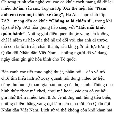
Chương trình văn nghệ với các ca khúc cách mạng đã để lại
nhiều dư âm sâu sắc. Top ca lớp 9A2 thể hiện bài
“Năm
anh em trên một chiếc xe tăng”
, Hà An – học sinh lớp
7A2 – mang đến ca khúc
“Chúng ta là chiến sĩ”
, trong khi
tập thể lớp 8A3 hòa giọng hào sảng với
“Hát mãi khúc
quân hành”
. Những giai điệu quen thuộc vang lên không
chỉ là niềm tự hào của thế hệ trẻ đối với cha anh đi trước,
mà còn là lời tri ân chân thành, sâu lắng gửi tới lực lượng
Quân đội Nhân dân Việt Nam – những người đã và đang
ngày đêm gìn giữ hòa bình cho Tổ quốc.
Bên cạnh các tiết mục nghệ thuật, phần hỏi – đáp và trò
chơi tìm hiểu lịch sử xoay quanh nội dung video tư liệu
cũng thu hút sự tham gia hào hứng của học sinh. Thông qua
hình thức “học mà chơi, chơi mà học”, các em có cơ hội
ghi nhớ thêm nhiều kiến thức về những anh hùng tiêu biểu,
những chiến thắng vang dội làm nên tên tuổi của Quân đội
Nhân dân Việt Nam. Lịch sử vì thế không còn khô khan mà