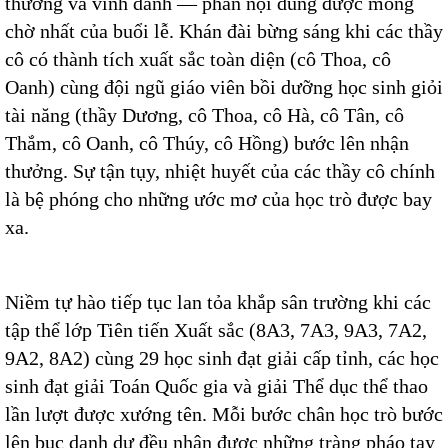
thưởng và vinh danh — phần nội dung được mong
chờ nhất của buổi lễ. Khán đài bừng sáng khi các thầy
cô có thành tích xuất sắc toàn diện (cô Thoa, cô
Oanh) cùng đội ngũ giáo viên bồi dưỡng học sinh giỏi
tài năng (thầy Dương, cô Thoa, cô Hà, cô Tân, cô
Thắm, cô Oanh, cô Thúy, cô Hồng) bước lên nhận
thưởng. Sự tận tụy, nhiệt huyết của các thầy cô chính
là bệ phóng cho những ước mơ của học trò được bay
xa.
Niềm tự hào tiếp tục lan tỏa khắp sân trường khi các
tập thể lớp Tiên tiến Xuất sắc (8A3, 7A3, 9A3, 7A2,
9A2, 8A2) cùng 29 học sinh đạt giải cấp tỉnh, các học
sinh đạt giải Toán Quốc gia và giải Thể dục thể thao
lần lượt được xướng tên. Mỗi bước chân học trò bước
lên bục danh dự đều nhận được những tràng pháo tay