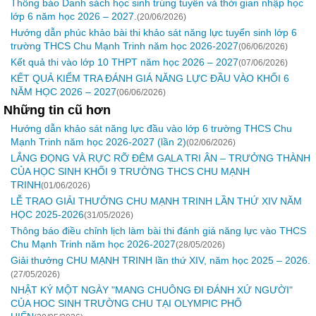
Thông báo Danh sách học sinh trúng tuyển và thời gian nhập học
lớp 6 năm học 2026 – 2027.
(20/06/2026)
Hướng dẫn phúc khảo bài thi khảo sát năng lực tuyển sinh lớp 6
trường THCS Chu Mạnh Trinh năm học 2026-2027
(06/06/2026)
Kết quả thi vào lớp 10 THPT năm học 2026 – 2027
(07/06/2026)
KẾT QUẢ KIỂM TRA ĐÁNH GIÁ NĂNG LỰC ĐẦU VÀO KHỐI 6
NĂM HỌC 2026 – 2027
(06/06/2026)
Những tin cũ hơn
Hướng dẫn khảo sát năng lực đầu vào lớp 6 trường THCS Chu
Mạnh Trinh năm học 2026-2027 (lần 2)
(02/06/2026)
LẮNG ĐỌNG VÀ RỰC RỠ ĐÊM GALA TRI ÂN – TRƯỞNG THÀNH
CỦA HỌC SINH KHỐI 9 TRƯỜNG THCS CHU MẠNH
TRINH
(01/06/2026)
LỄ TRAO GIẢI THƯỞNG CHU MẠNH TRINH LẦN THỨ XIV NĂM
HỌC 2025-2026
(31/05/2026)
Thông báo điều chỉnh lịch làm bài thi đánh giá năng lực vào THCS
Chu Mạnh Trinh năm học 2026-2027
(28/05/2026)
Giải thưởng CHU MẠNH TRINH lần thứ XIV, năm học 2025 – 2026.
(27/05/2026)
NHẬT KÝ MỘT NGÀY "MANG CHUÔNG ĐI ĐÁNH XỨ NGƯỜI"
CỦA HOC SINH TRƯỜNG CHU TẠI OLYMPIC PHỐ