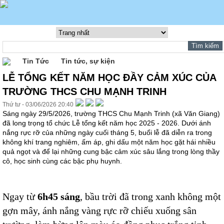
Tin Tức
Tin tức, sự kiện
LỄ TỔNG KẾT NĂM HỌC ĐẦY CẢM XÚC CỦA
TRƯỜNG THCS CHU MẠNH TRINH
Thứ tư - 03/06/2026 20:40
Sáng ngày 29/5/2026, trường THCS Chu Mạnh Trinh (xã Văn Giang)
đã long trọng tổ chức Lễ tổng kết năm học 2025 - 2026. Dưới ánh
nắng rực rỡ của những ngày cuối tháng 5, buổi lễ đã diễn ra trong
không khí trang nghiêm, ấm áp, ghi dấu một năm học gặt hái nhiều
quả ngọt và để lại những cung bậc cảm xúc sâu lắng trong lòng thầy
cô, học sinh cùng các bậc phụ huynh.
Ngay từ
6h45 sáng
, bầu trời đã trong xanh không một
gợn mây, ánh nắng vàng rực rỡ chiếu xuống sân