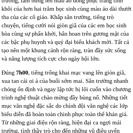
trường, làm bừng lên màu áo đồng phục trắng tinh
khôi của hơn hai trăm học sinh cùng màu áo dài thướt
tha của các cô giáo. Khắp sân trường, tiếng trò
chuyện, tiếng cười nói giòn giã của các em học sinh
hòa cùng sự phấn khởi, hân hoan trên gương mặt của
các bậc phụ huynh và quý đại biểu khách mời. Tất cả
tạo nên một khung cảnh rộn ràng, tràn đầy sức sống
và năng lượng tích cực cho ngày hội lớn.
Đúng
7h00
, tiếng trống khai mạc vang lên giòn giã,
xua tan cái oi ả của buổi sớm mai. Sân trường nhanh
chóng ổn định và ngay lập tức bị lôi cuốn vào chương
trình nghệ thuật chào mừng đầy bùng nổ. Những tiết
mục văn nghệ đặc sắc do chính đội văn nghệ các lớp
biểu diễn đã hoàn toàn chinh phục toàn thể khán giả.
Từ những giai điệu rộn ràng, hiện đại ca ngợi mái
trường, tình thầy trò cho đến những vũ điệu uyển