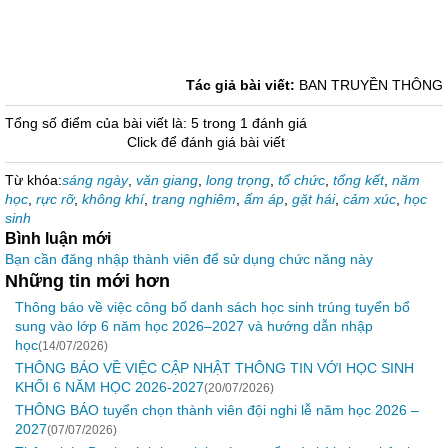
Tác giả bài viết:
BAN TRUYỀN THÔNG
Tổng số điểm của bài viết là: 5 trong 1 đánh giá
Click để đánh giá bài viết
Từ khóa:
sáng ngày
,
văn giang
,
long trọng
,
tổ chức
,
tổng kết
,
năm
học
,
rực rỡ
,
không khí
,
trang nghiêm
,
ấm áp
,
gặt hái
,
cảm xúc
,
học
sinh
Bình luận mới
Bạn cần đăng nhập thành viên để sử dụng chức năng này
Những tin mới hơn
Thông báo về việc công bố danh sách học sinh trúng tuyển bổ
sung vào lớp 6 năm học 2026–2027 và hướng dẫn nhập
học
(14/07/2026)
THÔNG BÁO VỀ VIỆC CẬP NHẬT THÔNG TIN VỚI HỌC SINH
KHỐI 6 NĂM HỌC 2026-2027
(20/07/2026)
THÔNG BÁO tuyển chọn thành viên đội nghi lễ năm học 2026 –
2027
(07/07/2026)