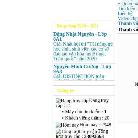
» Quên mậ
Tìm kiếm
Liên hệ
Video clip
Thành vi
Bảng vàng 2020 - 2021
Thành vi
Đặng Nhật Nguyên - Lớp
8A1
Giải Nhất hội thi "Tài năng trẻ
học sinh, sinh viên các cơ sở
đào tạo văn hóa nghệ thuật
Toàn quốc" năm 2020
Nguyễn Minh Cương - Lớp
9A3
Giải DISTINCTION toàn
quốc Kỳ thi Toán Quốc tế
N
Kangaroo – IKMC 2020
Thống kê
Nguyễn Minh Cương - Lớp
9A3
Đang truy
Giải Ba kỳ thi chọn HSG cấp
cập : 21
tỉnh môn Toán.
•
Máy chủ tìm kiếm : 1
Bùi Quang Minh - Lớp 9A3
•
Khách viếng thăm : 20
Giải DISTINCTION Toàn
Hôm nay : 2948
quốc Kỳ thi Toán Quốc tế
Tổng
Kangaroo – IKMC 2020
lượt truy cập :
33092663