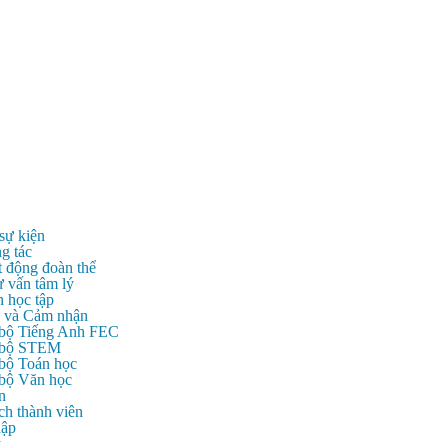
 sự kiện
g tác
t động đoàn thể
ư vấn tâm lý
n học tập
c và Cảm nhận
 bộ Tiếng Anh FEC
c bộ STEM
 bộ Toán học
 bộ Văn học
n
ch thành viên
hập
ý