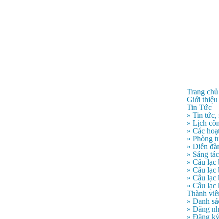
Trang chủ
Giới thiệu
Tin Tức
» Tin tức,
» Lịch côn
» Các hoạ
» Phòng t
» Diễn đà
» Sáng tá
» Câu lạc
» Câu lạ
» Câu lạc
» Câu lạc
Thành viê
» Danh sá
» Đăng n
» Đăng k