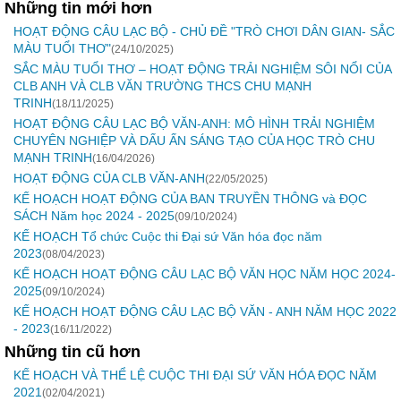
Những tin mới hơn
HOẠT ĐỘNG CÂU LẠC BỘ - CHỦ ĐỀ "TRÒ CHƠI DÂN GIAN- SẮC
MÀU TUỔI THƠ"
(24/10/2025)
SẮC MÀU TUỔI THƠ – HOẠT ĐỘNG TRẢI NGHIỆM SÔI NỔI CỦA
CLB ANH VÀ CLB VĂN TRƯỜNG THCS CHU MẠNH
TRINH
(18/11/2025)
HOẠT ĐỘNG CÂU LẠC BỘ VĂN-ANH: MÔ HÌNH TRẢI NGHIỆM
CHUYÊN NGHIỆP VÀ DẤU ẤN SÁNG TẠO CỦA HỌC TRÒ CHU
MẠNH TRINH
(16/04/2026)
HOẠT ĐỘNG CỦA CLB VĂN-ANH
(22/05/2025)
KẾ HOẠCH HOẠT ĐỘNG CỦA BAN TRUYỀN THÔNG và ĐỌC
SÁCH Năm học 2024 - 2025
(09/10/2024)
KẾ HOẠCH Tổ chức Cuộc thi Đại sứ Văn hóa đọc năm
2023
(08/04/2023)
KẾ HOẠCH HOẠT ĐỘNG CÂU LẠC BỘ VĂN HỌC NĂM HỌC 2024-
2025
(09/10/2024)
KẾ HOẠCH HOẠT ĐỘNG CÂU LẠC BỘ VĂN - ANH NĂM HỌC 2022
- 2023
(16/11/2022)
Những tin cũ hơn
KẾ HOẠCH VÀ THỂ LỆ CUỘC THI ĐẠI SỨ VĂN HÓA ĐỌC NĂM
2021
(02/04/2021)