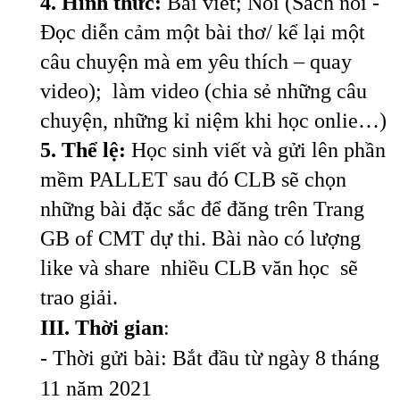
4. Hình thức:
Bài viết; Nói (Sách nói -
Đọc diễn cảm một bài thơ/ kể lại một
câu chuyện mà em yêu thích – quay
video); làm video (chia sẻ những câu
chuyện, những kỉ niệm khi học onlie…)
5. Thể lệ:
Học sinh viết và gửi lên phần
mềm PALLET sau đó CLB sẽ chọn
những bài đặc sắc để đăng trên Trang
GB of CMT dự thi. Bài nào có lượng
like và
share
nhiều CLB văn học sẽ
trao giải.
III. Thời gian
:
- Thời gửi bài: Bắt đầu từ ngày 8 tháng
11 năm 2021