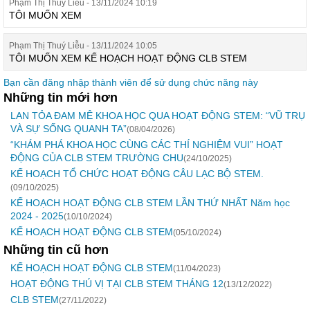
Phạm Thị Thuý Liễu - 13/11/2024 10:19
TÔI MUỐN XEM
Phạm Thị Thuý Liễu - 13/11/2024 10:05
TÔI MUỐN XEM KẾ HOẠCH HOẠT ĐỘNG CLB STEM
Bạn cần đăng nhập thành viên để sử dụng chức năng này
Những tin mới hơn
LAN TỎA ĐAM MÊ KHOA HỌC QUA HOẠT ĐỘNG STEM: “VŨ TRỤ
VÀ SỰ SỐNG QUANH TA”
(08/04/2026)
“KHÁM PHÁ KHOA HỌC CÙNG CÁC THÍ NGHIỆM VUI” HOẠT
ĐỘNG CỦA CLB STEM TRƯỜNG CHU
(24/10/2025)
KẾ HOẠCH TỔ CHỨC HOẠT ĐỘNG CÂU LẠC BỘ STEM.
(09/10/2025)
KẾ HOẠCH HOẠT ĐỘNG CLB STEM LẦN THỨ NHẤT Năm học
2024 - 2025
(10/10/2024)
KẾ HOẠCH HOẠT ĐỘNG CLB STEM
(05/10/2024)
Những tin cũ hơn
KẾ HOẠCH HOẠT ĐỘNG CLB STEM
(11/04/2023)
HOẠT ĐỘNG THÚ VỊ TẠI CLB STEM THÁNG 12
(13/12/2022)
CLB STEM
(27/11/2022)