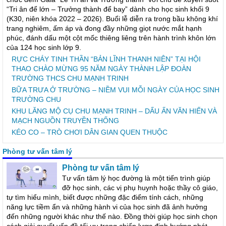
“Tri ân để lớn – Trưởng thành để bay” dành cho học sinh khối 9
(K30, niên khóa 2022 – 2026). Buổi lễ diễn ra trong bầu không khí
trang nghiêm, ấm áp và đong đầy những giọt nước mắt hạnh
phúc, đánh dấu một cột mốc thiêng liêng trên hành trình khôn lớn
của 124 học sinh lớp 9.
RỰC CHÁY TINH THẦN “BẢN LĨNH THANH NIÊN” TẠI HỘI
THAO CHÀO MỪNG 95 NĂM NGÀY THÀNH LẬP ĐOÀN
TRƯỜNG THCS CHU MẠNH TRINH
BỮA TRƯA Ở TRƯỜNG – NIỀM VUI MỖI NGÀY CỦA HỌC SINH
TRƯỜNG CHU
KHU LĂNG MỘ CỤ CHU MẠNH TRINH – DẤU ẤN VĂN HIẾN VÀ
MẠCH NGUỒN TRUYỀN THỐNG
KÉO CO – TRÒ CHƠI DÂN GIAN QUEN THUỘC
Phòng tư vấn tâm lý
Phòng tư vấn tâm lý
Tư vấn tâm lý học đường là một tiến trình giúp
đỡ học sinh, các vị phụ huynh hoặc thầy cô giáo,
tự tìm hiểu mình, biết được những đặc điểm tính cách, những
năng lực tiềm ẩn và những hành vi của học sinh đã ảnh hưởng
đến những người khác như thế nào. Đồng thời giúp học sinh chọn