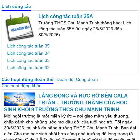
Lịch công tác
Lịch công tác tuần 35A
Trường THCS Chu Mạnh Trinh thông báo: Lịch
công tác tuần 35A (từ ngày 25/5/2026 đến
30/5/2026)
Lịch công tác tuần 35
Lịch công tác tuần 34
Lịch công tác tuần 33
Lịch công tác tuần 32
Các hoạt động đoàn thể
Đoàn đội
Công đoàn
Các hoạt động khác
LẮNG ĐỌNG VÀ RỰC RỠ ĐÊM GALA
TRI ÂN – TRƯỞNG THÀNH CỦA HỌC
SINH KHỐI 9 TRƯỜNG THCS CHU MẠNH TRINH
Mỗi ngôi trường là một miền ký ức – nơi gieo mầm yêu thương,
chắp cánh cho những ước mơ đầu đời của tuổi học trò. Tối ngày
30/5/2026, tại nhà đa năng trường THCS Chu Mạnh Trinh, Ban đại
diện Cha mẹ học sinh phối hợp cùng nhà trường đã long trọng tổ
chức đêm Gala "Lễ Tri ân và Trưởng thành" với chủ đề xuyên suốt