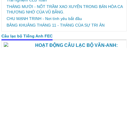
Trải nghiệm CLB Toán
THÁNG MƯỜI - NỐT TRẦM XAO XUYẾN TRONG BẢN HÒA CA
THƯƠNG NHỚ CỦA VŨ BẰNG.
CHU MẠNH TRINH - Nơi tình yêu bắt đầu
BÂNG KHUÂNG THÁNG 11 - THÁNG CỦA SỰ TRI ÂN
Câu lạc bộ Tiếng Anh FEC
HOẠT ĐỘNG CÂU LẠC BỘ VĂN-ANH:
MÔ HÌNH TRẢI NGHIỆM CHUYÊN NGHIỆP VÀ DẤU ẤN
SÁNG TẠO CỦA HỌC TRÒ CHU MẠNH TRINH
Chiều ngày 13/4/2026, buổi ngoại khóa liên môn giữa CLB Văn
học và CLB Tiếng Anh với chủ đề "Dấu ấn văn hóa: Gìn giữ tinh
hoa – Thổi hồn sáng tạo" đã tưng bừng diễn ra tại nhà đa năng.
Buổi ngoại khoá đã mang đến một mô hình trải nghiệm mới mẻ,
chuyên nghiệp và đầy cảm hứng cho các thành viên của 2 CLB.
SẮC MÀU TUỔI THƠ – HOẠT ĐỘNG TRẢI NGHIỆM SÔI NỔI
CỦA CLB ANH VÀ CLB VĂN TRƯỜNG THCS CHU MẠNH TRINH
CLB TIẾNG ANH VỚI CUỘC THI “ ĐẤU TRƯỜNG ANH NGỮ
2024”
KẾ HOẠCH HOẠT ĐỘNG CỦA CÂU LẠC BỘ TIẾNG ANH CHU
MANH TRINH FUNNY ENGLISH CLUB Năm học: 2024 -2025