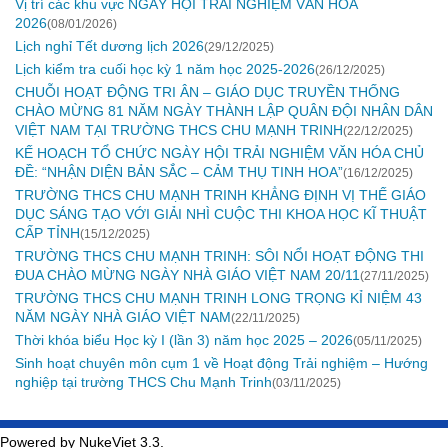
Vị trí các khu vực NGÀY HỘI TRẢI NGHIỆM VĂN HOÁ
2026
(08/01/2026)
Lịch nghỉ Tết dương lịch 2026
(29/12/2025)
Lịch kiểm tra cuối học kỳ 1 năm học 2025-2026
(26/12/2025)
CHUỖI HOẠT ĐỘNG TRI ÂN – GIÁO DỤC TRUYỀN THỐNG
CHÀO MỪNG 81 NĂM NGÀY THÀNH LẬP QUÂN ĐỘI NHÂN DÂN
VIỆT NAM TẠI TRƯỜNG THCS CHU MẠNH TRINH
(22/12/2025)
KẾ HOẠCH TỔ CHỨC NGÀY HỘI TRẢI NGHIỆM VĂN HÓA CHỦ
ĐỀ: “NHẬN DIỆN BẢN SẮC – CẢM THỤ TINH HOA”
(16/12/2025)
TRƯỜNG THCS CHU MẠNH TRINH KHẲNG ĐỊNH VỊ THẾ GIÁO
DỤC SÁNG TẠO VỚI GIẢI NHÌ CUỘC THI KHOA HỌC KĨ THUẬT
CẤP TỈNH
(15/12/2025)
TRƯỜNG THCS CHU MẠNH TRINH: SÔI NỔI HOẠT ĐỘNG THI
ĐUA CHÀO MỪNG NGÀY NHÀ GIÁO VIỆT NAM 20/11
(27/11/2025)
TRƯỜNG THCS CHU MẠNH TRINH LONG TRỌNG KỈ NIỆM 43
NĂM NGÀY NHÀ GIÁO VIỆT NAM
(22/11/2025)
Thời khóa biểu Học kỳ I (lần 3) năm học 2025 – 2026
(05/11/2025)
Sinh hoạt chuyên môn cụm 1 về Hoạt động Trải nghiệm – Hướng
nghiệp tại trường THCS Chu Mạnh Trinh
(03/11/2025)
Powered by NukeViet 3.3.