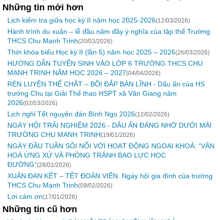
Những tin mới hơn
Lịch kiểm tra giữa học kỳ II năm học 2025-2026
(12/03/2026)
Hành trình du xuân – lễ đầu năm đầy ý nghĩa của tập thể Trường
THCS Chu Mạnh Trinh
(20/03/2026)
Thời khóa biểu Học kỳ II (lần 5) năm học 2025 – 2026
(26/03/2026)
HƯỚNG DẪN TUYỂN SINH VÀO LỚP 6 TRƯỜNG THCS CHU
MẠNH TRINH NĂM HỌC 2026 – 2027
(04/04/2026)
RÈN LUYỆN THỂ CHẤT – BỒI ĐẮP BẢN LĨNH - Dấu ấn của HS
trường Chu tại Giải Thể thao HSPT xã Văn Giang năm
2026
(02/03/2026)
Lịch nghỉ Tết nguyên đán Bính Ngọ 2026
(12/02/2026)
NGÀY HỘI TRẢI NGHIỆM 2026 - DẤU ẤN ĐÁNG NHỚ DƯỚI MÁI
TRƯỜNG CHU MẠNH TRINH
(19/01/2026)
NGÀY ĐẦU TUẦN SÔI NỔI VỚI HOẠT ĐỘNG NGOẠI KHOÁ: “VĂN
HOÁ ỨNG XỬ VÀ PHÒNG TRÁNH BẠO LỰC HỌC
ĐƯỜNG”
(28/01/2026)
XUÂN ĐAN KẾT – TẾT ĐOÀN VIÊN. Ngày hội gia đình của trường
THCS Chu Mạnh Trinh
(09/02/2026)
Lời cám ơn
(17/01/2026)
Những tin cũ hơn