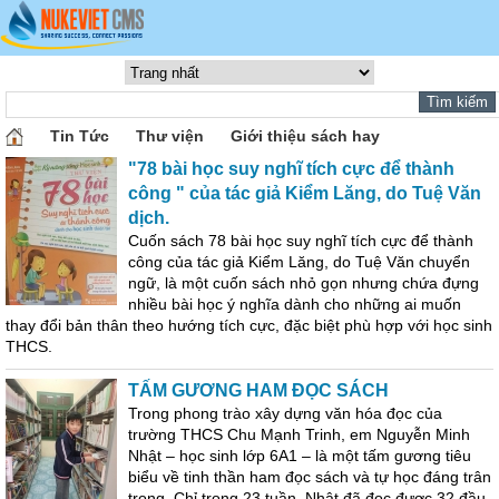
Tin Tức
Thư viện
Giới thiệu sách hay
"78 bài học suy nghĩ tích cực để thành
công " của tác giả Kiểm Lăng, do Tuệ Văn
dịch.
Cuốn sách 78 bài học suy nghĩ tích cực để thành
công của tác giả Kiểm Lăng, do Tuệ Văn chuyển
ngữ, là một cuốn sách nhỏ gọn nhưng chứa đựng
nhiều bài học ý nghĩa dành cho những ai muốn
thay đổi bản thân theo hướng tích cực, đặc biệt phù hợp với học sinh
THCS.
TẤM GƯƠNG HAM ĐỌC SÁCH
Trong phong trào xây dựng văn hóa đọc của
trường THCS Chu Mạnh Trinh, em Nguyễn Minh
Nhật – học sinh lớp 6A1 – là một tấm gương tiêu
biểu về tinh thần ham đọc sách và tự học đáng trân
trọng. Chỉ trong 23 tuần, Nhật đã đọc được 32 đầu