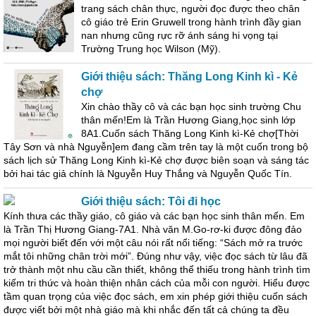
trang sách chân thực, người đọc được theo chân
cô giáo trẻ Erin Gruwell trong hành trình đầy gian
nan nhưng cũng rực rỡ ánh sáng hi vọng tại
Trường Trung học Wilson (Mỹ).
Giới thiệu sách: Thăng Long Kinh kì - Kẻ
chợ
Xin chào thầy cô và các bạn học sinh trường Chu
thân mến!Em là Trần Hương Giang,học sinh lớp
8A1.Cuốn sách Thăng Long Kinh kì-Kẻ chợ[Thời
Tây Sơn và nhà Nguyễn]em đang cầm trên tay là một cuốn trong bộ
sách lịch sử Thăng Long Kinh kì-Kẻ chợ được biên soạn và sáng tác
bởi hai tác giả chính là Nguyễn Huy Thắng và Nguyễn Quốc Tín.
Giới thiệu sách: Tôi đi học
Kính thưa các thầy giáo, cô giáo và các bạn học sinh thân mến. Em
là Trần Thị Hương Giang-7A1. Nhà văn M.Go-rơ-ki được đông đảo
mọi người biết đến với một câu nói rất nổi tiếng: “Sách mở ra trước
mắt tôi những chân trời mới”. Đúng như vậy, việc đọc sách từ lâu đã
trở thành một nhu cầu cần thiết, không thể thiếu trong hành trình tìm
kiếm tri thức và hoàn thiện nhân cách của mỗi con người. Hiểu được
tầm quan trọng của việc đọc sách, em xin phép giới thiệu cuốn sách
được viết bởi một nhà giáo mà khi nhắc đến tất cả chúng ta đều