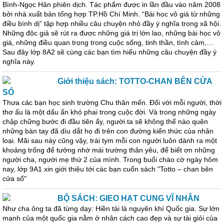
Bình-Ngọc Hân phiên dịch. Tác phẩm được in lần đầu vào năm 2008
bởi nhà xuất bản tổng hợp TP.Hồ Chí Minh. “Bài học vô giá từ những
điều bình dị” tập hợp nhiều câu chuyện nhỏ đầy ý nghĩa trong xã hội.
Những độc giả sẽ rút ra được những giá trị lớn lao, những bài học vô
giá, những điều quan trọng trong cuộc sống, tinh thần, tình cảm,…
Sau đây lớp 8A2 sẽ cùng các bạn tìm hiểu những câu chuyện đầy ý
nghĩa này.
Giới thiệu sách: TOTTO-CHAN BÊN CỬA
SỔ
Thưa các bạn học sinh trường Chu thân mến. Đối với mỗi người, thời
thơ ấu là một dấu ấn khó phai trong cuộc đời. Và trong những ngày
chập chững bước đi đầu tiên ấy, người ta sẽ không thể nào quên
những bàn tay đã dìu dắt họ đi trên con đường kiến thức của nhân
loại. Mãi sau này cũng vậy, trái tym mỗi con người luôn dành ra một
khoảng trống để tưởng nhớ mái trường thân yêu, để biết ơn những
người cha, người mẹ thứ 2 của mình. Trong buổi chào cờ ngày hôm
nay, lớp 9A1 xin giới thiệu tới các bạn cuốn sách "Totto – chan bên
cửa sổ"
BỘ SÁCH: GIEO HẠT CUNG VĨ NHÂN
Như cha ông ta đã từng dạy: Hiền tài là nguyên khí Quốc gia. Sự lớn
mạnh của một quốc gia nằm ở nhân cách cao đẹp và sự tài giỏi của