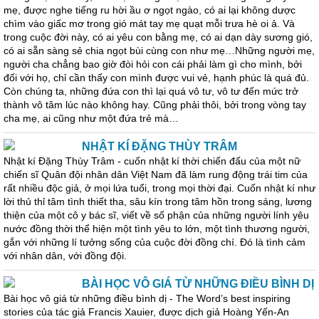
mẹ, được nghe tiếng ru hời ầu ơ ngọt ngào, có ai lại không dược
chìm vào giấc mơ trong gió mát tay mẹ quạt mỗi trưa hè oi ả. Và
trong cuộc đời này, có ai yêu con bằng mẹ, có ai dạn dày sương gió,
có ai sẵn sàng sẻ chia ngọt bùi cùng con như mẹ…Những người mẹ,
người cha chẳng bao giờ đòi hỏi con cái phải làm gì cho mình, bởi
đối với họ, chỉ cần thấy con mình được vui vẻ, hạnh phúc là quá đủ.
Còn chúng ta, những đứa con thì lại quá vô tư, vô tư đến mức trở
thành vô tâm lúc nào không hay. Cũng phải thôi, bởi trong vòng tay
cha mẹ, ai cũng như một đứa trẻ mà…
NHẬT KÍ ĐẶNG THÙY TRÂM
Nhật kí Đặng Thùy Trâm - cuốn nhật kí thời chiến đấu của một nữ
chiến sĩ Quân đội nhân dân Việt Nam đã làm rung động trái tim của
rất nhiều độc giả, ở mọi lứa tuổi, trong mọi thời đại. Cuốn nhật kí như
lời thủ thỉ tâm tình thiết tha, sâu kín trong tâm hồn trong sáng, lương
thiện của một cô y bác sĩ, viết về số phận của những người lính yêu
nước đồng thời thể hiện một tình yêu to lớn, một tình thương người,
gắn với những lí tưởng sống của cuộc đời đồng chí. Đó là tình cảm
với nhân dân, với đồng đội.
BÀI HỌC VÔ GIÁ TỪ NHỮNG ĐIỀU BÌNH DỊ
Bài học vô giá từ những điều bình dị - The Word’s best inspiring
stories của tác giả Francis Xauier, được dịch giả Hoàng Yến-An