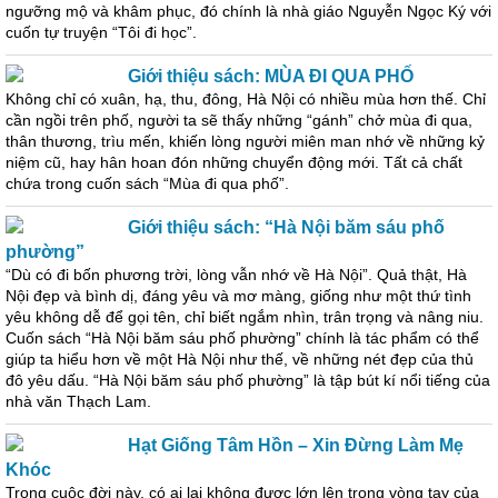
ngưỡng mộ và khâm phục, đó chính là nhà giáo Nguyễn Ngọc Ký với
cuốn tự truyện “Tôi đi học”.
Giới thiệu sách: MÙA ĐI QUA PHỐ
Không chỉ có xuân, hạ, thu, đông, Hà Nội có nhiều mùa hơn thế. Chỉ
cần ngồi trên phố, người ta sẽ thấy những “gánh” chở mùa đi qua,
thân thương, trìu mến, khiến lòng người miên man nhớ về những kỷ
niệm cũ, hay hân hoan đón những chuyển động mới. Tất cả chất
chứa trong cuốn sách “Mùa đi qua phố”.
Giới thiệu sách: “Hà Nội băm sáu phố
phường”
“Dù có đi bốn phương trời, lòng vẫn nhớ về Hà Nội”. Quả thật, Hà
Nội đẹp và bình dị, đáng yêu và mơ màng, giống như một thứ tình
yêu không dễ để gọi tên, chỉ biết ngắm nhìn, trân trọng và nâng niu.
Cuốn sách “Hà Nội băm sáu phố phường” chính là tác phẩm có thể
giúp ta hiểu hơn về một Hà Nội như thế, về những nét đẹp của thủ
đô yêu dấu. “Hà Nội băm sáu phố phường” là tập bút kí nổi tiếng của
nhà văn Thạch Lam.
Hạt Giống Tâm Hồn – Xin Đừng Làm Mẹ
Khóc
Trong cuộc đời này, có ai lại không được lớn lên trong vòng tay của