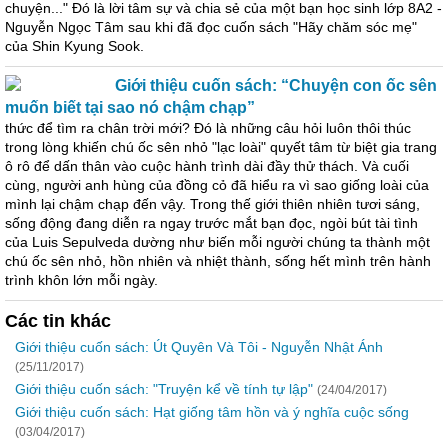
chuyện..." Đó là lời tâm sự và chia sẻ của một bạn học sinh lớp 8A2 -
Nguyễn Ngọc Tâm sau khi đã đọc cuốn sách "Hãy chăm sóc mẹ"
của Shin Kyung Sook.
Giới thiệu cuốn sách: “Chuyện con ốc sên
muốn biết tại sao nó chậm chạp”
thức để tìm ra chân trời mới? Đó là những câu hỏi luôn thôi thúc
trong lòng khiến chú ốc sên nhỏ "lạc loài" quyết tâm từ biệt gia trang
ô rô để dấn thân vào cuộc hành trình dài đầy thử thách. Và cuối
cùng, người anh hùng của đồng cỏ đã hiểu ra vì sao giống loài của
mình lại chậm chạp đến vậy. Trong thế giới thiên nhiên tươi sáng,
sống động đang diễn ra ngay trước mắt bạn đọc, ngòi bút tài tình
của Luis Sepulveda dường như biến mỗi người chúng ta thành một
chú ốc sên nhỏ, hồn nhiên và nhiệt thành, sống hết mình trên hành
trình khôn lớn mỗi ngày.
Các tin khác
Giới thiệu cuốn sách: Út Quyên Và Tôi - Nguyễn Nhật Ánh
(25/11/2017)
Giới thiệu cuốn sách: "Truyện kể về tính tự lập"
(24/04/2017)
Giới thiệu cuốn sách: Hạt giống tâm hồn và ý nghĩa cuộc sống
(03/04/2017)