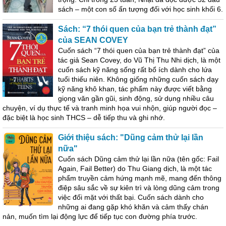
sách – một con số ấn tượng đối với học sinh khối 6.
Sách: “7 thói quen của bạn trẻ thành đạt”
của SEAN COVEY
Cuốn sách “7 thói quen của bạn trẻ thành đạt” của
tác giả Sean Covey, do Vũ Thị Thu Nhi dịch, là một
cuốn sách kỹ năng sống rất bổ ích dành cho lứa
tuổi thiếu niên. Không giống những cuốn sách dạy
kỹ năng khô khan, tác phẩm này được viết bằng
giọng văn gần gũi, sinh động, sử dụng nhiều câu
chuyện, ví dụ thực tế và tranh minh họa vui nhộn, giúp người đọc –
đặc biệt là học sinh THCS – dễ tiếp thu và ghi nhớ.
Giới thiệu sách: "Dũng cảm thử lại lần
nữa"
Cuốn sách Dũng cảm thử lại lần nữa (tên gốc: Fail
Again, Fail Better) do Thu Giang dịch, là một tác
phẩm truyền cảm hứng mạnh mẽ, mang đến thông
điệp sâu sắc về sự kiên trì và lòng dũng cảm trong
việc đối mặt với thất bại. Cuốn sách dành cho
những ai đang gặp khó khăn và cảm thấy chán
nản, muốn tìm lại động lực để tiếp tục con đường phía trước.