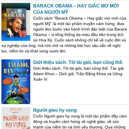
BARACK OBAMA – HAY GIẤC MƠ MỚI
CỦA NGƯỜI MỸ
Cuốn sách “Barack Obama – Hay giấc mơ mới của
người Mỹ” là một tác phẩm truyền cảm hứng, đưa
người đọc bước vào hành trình đặc biệt của Barack
Obama – vị tổng thống da màu đầu tiên trong lịch
sử Hoa Kỳ. Cuốn sách không chỉ kể về cuộc đời và
sự nghiệp của ông, mà còn mở ra những bài học sâu sắc về nghị
lực, niềm tin và khát vọng vươn lên.
Giới thiệu sách: Tôi tài giỏi, bạn cũng thế.
Giới thiệu sách: Tôi tài giỏi, bạn cũng thế. Tác giả:
Adam Khoo – Dịch giả: Trần Đăng Khoa và Uông
Xuân Vi
Người gieo hy vọng
Cuốn Người gieo hy vọng là một tác phẩm đầy cảm
động và truyền cảm hứng về nghề giáo, về sức
mạnh của niềm tin và tình yêu thương. Qua những