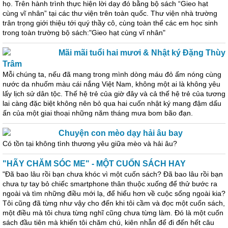
họ. Trên hành trình thực hiện lời dạy đó bằng bộ sách “Gieo hạt
cùng vĩ nhân” tại các thư viện trên toàn quốc. Thư viện nhà trường
trân trọng giới thiệu tới quý thầy cô, cùng toàn thể các em học sinh
trong toàn trường bộ sách:"Gieo hạt cùng vĩ nhân"
Mãi mãi tuổi hai mươi & Nhật ký Đặng Thùy
Trâm
Mỗi chúng ta, nếu đã mang trong mình dòng máu đỏ ấm nóng cùng
nước da nhuốm màu cái nắng Việt Nam, không một ai là không yêu
lấy lịch sử dân tộc. Thế hệ trẻ của giờ đây và cả thế hệ trẻ của tương
lai càng đặc biệt không nên bỏ qua hai cuốn nhật ký mang đậm dấu
ấn của một giai thoại những năm tháng mưa bom bão đạn.
Chuyện con mèo dạy hải âu bay
Có tồn tại không tình thương yêu giữa mèo và hải âu?
"HÃY CHĂM SÓC ME" - MỘT CUỐN SÁCH HAY
"Đã bao lâu rồi bạn chưa khóc vì một cuốn sách? Đã bao lâu rồi bạn
chưa tự tay bỏ chiếc smartphone thân thuộc xuống để thử bước ra
ngoài và tìm những điều mới lạ, để hiểu hơn về cuộc sống ngoài kia?
Tôi cũng đã từng như vậy cho đến khi tôi cầm và đọc một cuốn sách,
một điều mà tôi chưa từng nghĩ cũng chưa từng làm. Đó là một cuốn
sách đầu tiên mà khiến tôi chăm chú, kiên nhẫn để đi đến hết câu