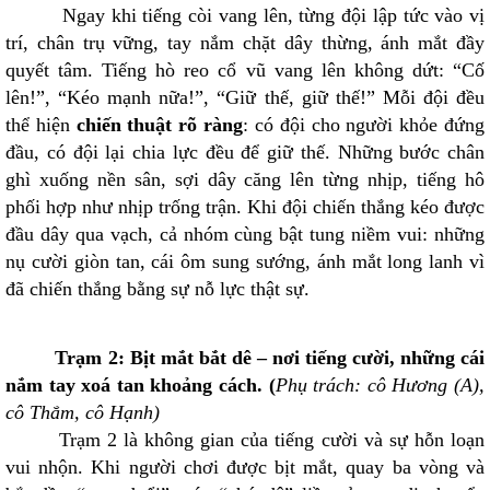
Ngay khi tiếng còi vang lên, từng đội lập tức vào vị
trí, chân trụ vững, tay nắm chặt dây thừng, ánh mắt đầy
quyết tâm. Tiếng hò reo cổ vũ vang lên không dứt: “Cố
lên!”, “Kéo mạnh nữa!”, “Giữ thế, giữ thế!” Mỗi đội đều
thể hiện
chiến thuật rõ ràng
: có đội cho người khỏe đứng
đầu, có đội lại chia lực đều để giữ thế. Những bước chân
ghì xuống nền sân, sợi dây căng lên từng nhịp, tiếng hô
phối hợp như nhịp trống trận. Khi đội chiến thắng kéo được
đầu dây qua vạch, cả nhóm cùng bật tung niềm vui: những
nụ cười giòn tan, cái ôm sung sướng, ánh mắt long lanh vì
đã chiến thắng bằng sự nỗ lực thật sự.
Trạm 2: Bịt mắt bắt dê – nơi tiếng cười, những cái
nắm tay xoá tan khoảng cách. (
Phụ trách: cô Hương (A),
cô Thắm, cô Hạnh)
Trạm 2 là không gian của tiếng cười và sự hỗn loạn
vui nhộn. Khi người chơi được bịt mắt, quay ba vòng và