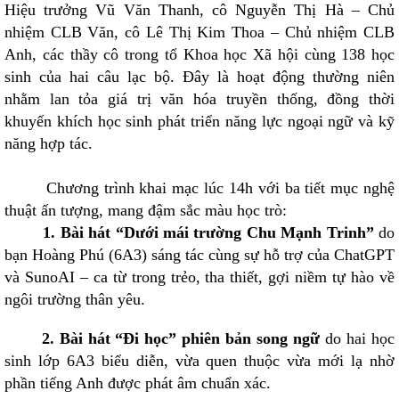
Hiệu trưởng Vũ Văn Thanh, cô Nguyễn Thị Hà – Chủ
nhiệm CLB Văn, cô Lê Thị Kim Thoa – Chủ nhiệm CLB
Anh, các thầy cô trong tổ Khoa học Xã hội cùng 138 học
sinh của hai câu lạc bộ. Đây là hoạt động thường niên
nhằm lan tỏa giá trị văn hóa truyền thống, đồng thời
khuyến khích học sinh phát triển năng lực ngoại ngữ và kỹ
năng hợp tác.
Chương trình khai mạc lúc 14h với ba tiết mục nghệ
thuật ấn tượng, mang đậm sắc màu học trò:
1. Bài hát “Dưới mái trường Chu Mạnh Trinh”
do
bạn Hoàng Phú (6A3) sáng tác cùng sự hỗ trợ của ChatGPT
và SunoAI – ca từ trong trẻo, tha thiết, gợi niềm tự hào về
ngôi trường thân yêu.
2. Bài hát “Đi học” phiên bản song ngữ
do hai học
sinh lớp 6A3 biểu diễn, vừa quen thuộc vừa mới lạ nhờ
phần tiếng Anh được phát âm chuẩn xác.