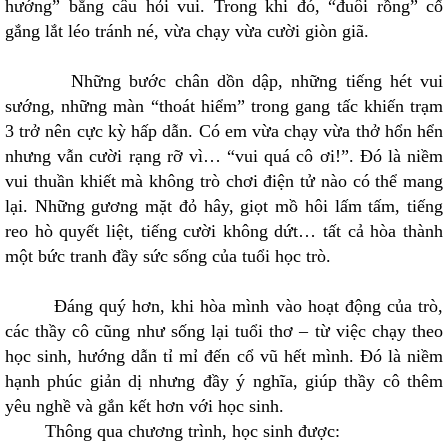
hướng” bằng câu hỏi vui. Trong khi đó, “đuôi rồng” cố
gắng lắt léo tránh né, vừa chạy vừa cười giòn giã.
Những bước chân dồn dập, những tiếng hét vui
sướng, những màn “thoát hiểm” trong gang tấc khiến trạm
3 trở nên cực kỳ hấp dẫn. Có em vừa chạy vừa thở hổn hển
nhưng vẫn cười rạng rỡ vì… “vui quá cô ơi!”. Đó là niềm
vui thuần khiết mà không trò chơi điện tử nào có thể mang
lại. Những gương mặt đỏ hây, giọt mồ hôi lấm tấm, tiếng
reo hò quyết liệt, tiếng cười không dứt… tất cả hòa thành
một bức tranh đầy sức sống của tuổi học trò.
Đáng quý hơn, khi hòa mình vào hoạt động của trò,
các thầy cô cũng như sống lại tuổi thơ – từ việc chạy theo
học sinh, hướng dẫn tỉ mỉ đến cổ vũ hết mình. Đó là niềm
hạnh phúc giản dị nhưng đầy ý nghĩa, giúp thầy cô thêm
yêu nghề và gắn kết hơn với học sinh.
Thông qua chương trình, học sinh được: