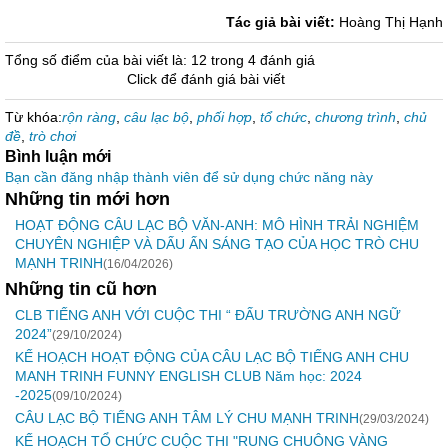
Tác giả bài viết:
Hoàng Thị Hạnh
Tổng số điểm của bài viết là: 12 trong 4 đánh giá
Click để đánh giá bài viết
Từ khóa:
rộn ràng
,
câu lạc bộ
,
phối hợp
,
tổ chức
,
chương trình
,
chủ
đề
,
trò chơi
Bình luận mới
Bạn cần đăng nhập thành viên để sử dụng chức năng này
Những tin mới hơn
HOẠT ĐỘNG CÂU LẠC BỘ VĂN-ANH: MÔ HÌNH TRẢI NGHIỆM
CHUYÊN NGHIỆP VÀ DẤU ẤN SÁNG TẠO CỦA HỌC TRÒ CHU
MẠNH TRINH
(16/04/2026)
Những tin cũ hơn
CLB TIẾNG ANH VỚI CUỘC THI “ ĐẤU TRƯỜNG ANH NGỮ
2024”
(29/10/2024)
KẾ HOẠCH HOẠT ĐỘNG CỦA CÂU LẠC BỘ TIẾNG ANH CHU
MANH TRINH FUNNY ENGLISH CLUB Năm học: 2024
-2025
(09/10/2024)
CÂU LẠC BỘ TIẾNG ANH TÂM LÝ CHU MẠNH TRINH
(29/03/2024)
KẾ HOẠCH TỔ CHỨC CUỘC THI "RUNG CHUÔNG VÀNG