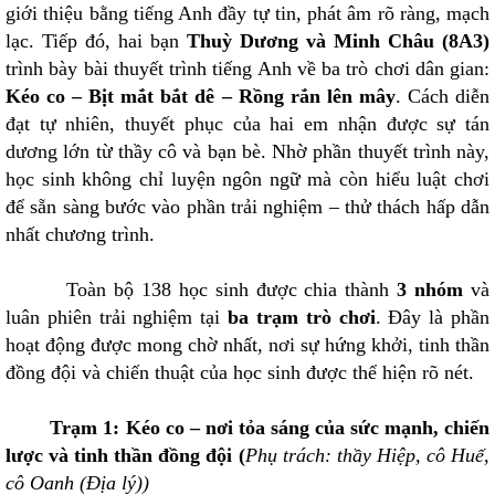
giới thiệu bằng tiếng Anh đầy tự tin, phát âm rõ ràng, mạch
lạc. Tiếp đó, hai bạn
Thuỳ Dương và Minh Châu (8A3)
trình bày bài thuyết trình tiếng Anh về ba trò chơi dân gian:
Kéo co – Bịt mắt bắt dê – Rồng rắn lên mây
. Cách diễn
đạt tự nhiên, thuyết phục của hai em nhận được sự tán
dương lớn từ thầy cô và bạn bè. Nhờ phần thuyết trình này,
học sinh không chỉ luyện ngôn ngữ mà còn hiểu luật chơi
để sẵn sàng bước vào phần trải nghiệm – thử thách hấp dẫn
nhất chương trình.
Toàn bộ 138 học sinh được chia thành
3 nhóm
và
luân phiên trải nghiệm tại
ba trạm trò chơi
. Đây là phần
hoạt động được mong chờ nhất, nơi sự hứng khởi, tinh thần
đồng đội và chiến thuật của học sinh được thể hiện rõ nét.
Trạm 1: Kéo co – nơi tỏa sáng của sức mạnh, chiến
lược và tinh thần đồng đội (
Phụ trách: thầy Hiệp, cô Huế,
cô Oanh (Địa lý))