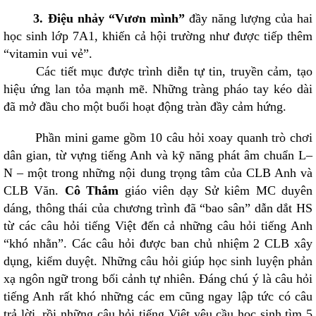
3. Điệu nhảy “Vươn mình”
đầy năng lượng của hai
học sinh lớp 7A1, khiến cả hội trường như được tiếp thêm
“vitamin vui vẻ”.
Các tiết mục được trình diễn tự tin, truyền cảm, tạo
hiệu ứng lan tỏa mạnh mẽ. Những tràng pháo tay kéo dài
đã mở đầu cho một buổi hoạt động tràn đầy cảm hứng.
Phần mini game gồm 10 câu hỏi xoay quanh trò chơi
dân gian, từ vựng tiếng Anh và kỹ năng phát âm chuẩn L–
N – một trong những nội dung trọng tâm của CLB Anh và
CLB Văn.
Cô Thắm
giáo viên dạy Sử kiêm MC duyên
dáng, thông thái của chương trình đã “bao sân” dẫn dắt HS
từ các câu hỏi tiếng Việt đến cả những câu hỏi tiếng Anh
“khó nhằn”. Các câu hỏi được ban chủ nhiệm 2 CLB xây
dụng, kiểm duyệt. Những câu hỏi giúp học sinh luyện phản
xạ ngôn ngữ trong bối cảnh tự nhiên. Đáng chú ý là câu hỏi
tiếng Anh rất khó những các em cũng ngay lập tức có câu
trả lời, rồi những câu hỏi tiếng Việt yêu cầu học sinh tìm 5