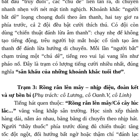
bắt đầu “truy đuổi”, các “chú dê” liền tản ra, di chuyển
nhanh nhẹn với nét mặt tinh nghịch. Khoảnh khắc “người
bắt dê” loạng choạng đuổi theo âm thanh, hai tay giơ ra
phía trước, cả 2 đội đều bật cười thích thú. Có đội còn
dùng “chiến thuật đánh lừa âm thanh”: chạy nhẹ để không
tạo tiếng động, trêu người bịt mắt hoặc cố tình tạo âm
thanh để đánh lừa hướng di chuyển. Mỗi lần “người bắt”
chạm trúng một “chú dê”, tiếng reo vui lại vang lên như
pháo nổ. Đây là trạm có lượng tiếng cười nhiều nhất, đúng
nghĩa
“sân khấu của những khoảnh khắc tuổi thơ”
.
Trạm 3: Rồng rắn lên mây – nhịp điệu, đoàn kết
và sự bền bỉ (
Phụ trách: cô Lương, cô Oanh.V, cô Linh)
Tiếng hát quen thuộc:
“Rồng rắn lên mây/Có cây lúc
lắc...”
văng vẳng khắp sân trường. Học sinh xếp thành
hàng dài, nắm áo nhau, băng băng di chuyển theo nhịp hát.
Người “thầy thuốc” phía trước dùng đủ chiến thuật: tăng
tốc đột ngột, đổi hướng bất ngờ hoặc thậm chí “đánh lạc