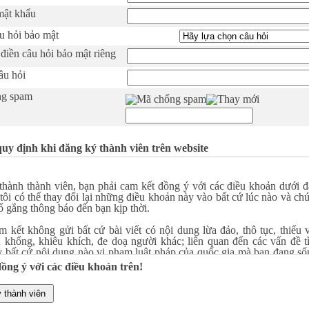
mật khẩu
u hỏi bảo mật
điền câu hỏi bảo mật riêng
câu hỏi
ng spam
y định khi đăng ký thành viên trên website
thành thành viên, bạn phải cam kết đồng ý với các điều khoản dưới đ
ôi có thể thay đổi lại những điều khoản này vào bất cứ lúc nào và ch
cố gắng thông báo đến bạn kịp thời.
 kết không gửi bất cứ bài viết có nội dung lừa đảo, thô tục, thiếu 
u khống, khiêu khích, đe doạ người khác; liên quan đến các vấn đề t
y bất cứ nội dung nào vi phạm luật pháp của quốc gia mà bạn đang số
áp của quốc gia nơi đặt máy chủ của website này hay luật pháp quốc 
đồng ý với các điều khoản trên!
 cố tình vi phạm, ngay lập tức bạn sẽ bị cấm tham gia vào website. 
của tất cả các bài viết đều được ghi nhận lại để bảo vệ các điều khoản 
 trong trường hợp bạn không tuân thủ.