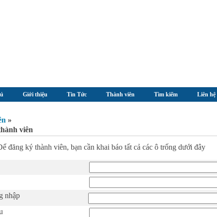
hủ
Giới thiệu
Tin Tức
Thành viên
Tìm kiếm
Liên hệ
ên
»
thành viên
Để đăng ký thành viên, bạn cần khai báo tất cả các ô trống dưới đây
g nhập
u