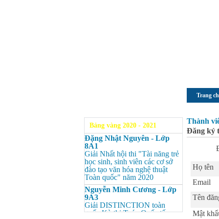
Trang c
Thành vi
Bảng vàng 2020 - 2021
Đăng ký 
Đặng Nhật Nguyên - Lớp
8A1
Giải Nhất hội thi "Tài năng trẻ
học sinh, sinh viên các cơ sở
Họ tên
đào tạo văn hóa nghệ thuật
Toàn quốc" năm 2020
Email
Nguyễn Minh Cương - Lớp
9A3
Tên đăn
Giải DISTINCTION toàn
quốc Kỳ thi Toán Quốc tế
Mật khẩ