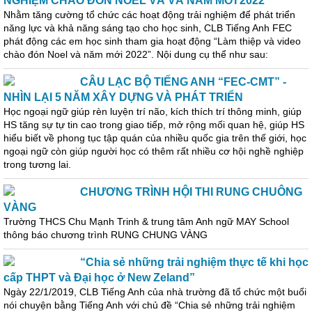
NGHIỆM CHÀO ĐÓN NOEL VÀ VÀ NĂM MỚI 2022
Nhằm tăng cường tổ chức các hoạt động trải nghiệm để phát triển
năng lực và khả năng sáng tạo cho học sinh, CLB Tiếng Anh FEC
phát động các em học sinh tham gia hoạt động “Làm thiệp và video
chào đón Noel và năm mới 2022”. Nội dung cụ thể như sau:
CÂU LẠC BỘ TIẾNG ANH “FEC-CMT” -
NHÌN LẠI 5 NĂM XÂY DỰNG VÀ PHÁT TRIỂN
Học ngoại ngữ giúp rèn luyện trí não, kích thích trí thông minh, giúp
HS tăng sự tự tin cao trong giao tiếp, mở rộng mối quan hệ, giúp HS
hiểu biết về phong tục tập quán của nhiều quốc gia trên thế giới, học
ngoại ngữ còn giúp người học có thêm rất nhiều cơ hội nghề nghiệp
trong tương lai.
CHƯƠNG TRÌNH HỘI THI RUNG CHUÔNG
VÀNG
Trường THCS Chu Mạnh Trinh & trung tâm Anh ngữ MAY School
thông báo chương trình RUNG CHUNG VÀNG
“Chia sẻ những trải nghiệm thực tế khi học
cấp THPT và Đại học ở New Zeland”
Ngày 22/1/2019, CLB Tiếng Anh của nhà trường đã tổ chức một buổi
nói chuyện bằng Tiếng Anh với chủ đề “Chia sẻ những trải nghiệm