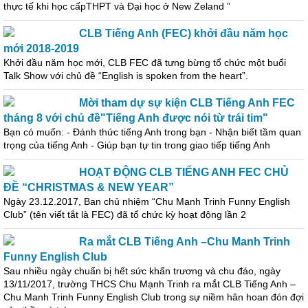
thực tế khi học cấpTHPT và Đại học ở New Zeland ”
CLB Tiếng Anh (FEC) khởi đầu năm học
mới 2018-2019
Khởi đầu năm học mới, CLB FEC đã tưng bừng tổ chức một buổi
Talk Show với chủ đề “English is spoken from the heart”.
Mời tham dự sự kiện CLB Tiếng Anh FEC
tháng 8 với chủ đề"Tiếng Anh được nói từ trái tim"
Bạn có muốn: - Đánh thức tiếng Anh trong bạn - Nhận biết tầm quan
trọng của tiếng Anh - Giúp bạn tự tin trong giao tiếp tiếng Anh
HOẠT ĐỘNG CLB TIẾNG ANH FEC CHỦ
ĐỀ “CHRISTMAS & NEW YEAR”
Ngày 23.12.2017, Ban chủ nhiệm “Chu Manh Trinh Funny English
Club” (tên viết tắt là FEC) đã tổ chức kỳ hoạt động lần 2
Ra mắt CLB Tiếng Anh –Chu Manh Trinh
Funny English Club
Sau nhiều ngày chuẩn bị hết sức khẩn trương và chu đáo, ngày
13/11/2017, trường THCS Chu Mạnh Trinh ra mắt CLB Tiếng Anh –
Chu Manh Trinh Funny English Club trong sự niềm hân hoan đón đợi