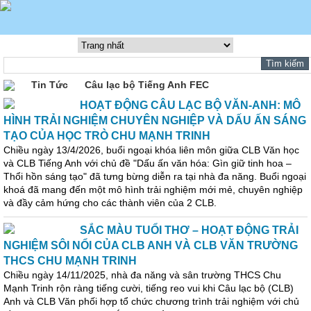
Tin Tức
Câu lạc bộ Tiếng Anh FEC
HOẠT ĐỘNG CÂU LẠC BỘ VĂN-ANH: MÔ
HÌNH TRẢI NGHIỆM CHUYÊN NGHIỆP VÀ DẤU ẤN SÁNG
TẠO CỦA HỌC TRÒ CHU MẠNH TRINH
Chiều ngày 13/4/2026, buổi ngoại khóa liên môn giữa CLB Văn học
và CLB Tiếng Anh với chủ đề "Dấu ấn văn hóa: Gìn giữ tinh hoa –
Thổi hồn sáng tạo" đã tưng bừng diễn ra tại nhà đa năng. Buổi ngoại
khoá đã mang đến một mô hình trải nghiệm mới mẻ, chuyên nghiệp
và đầy cảm hứng cho các thành viên của 2 CLB.
SẮC MÀU TUỔI THƠ – HOẠT ĐỘNG TRẢI
NGHIỆM SÔI NỔI CỦA CLB ANH VÀ CLB VĂN TRƯỜNG
THCS CHU MẠNH TRINH
Chiều ngày 14/11/2025, nhà đa năng và sân trường THCS Chu
Mạnh Trinh rộn ràng tiếng cười, tiếng reo vui khi Câu lạc bộ (CLB)
Anh và CLB Văn phối hợp tổ chức chương trình trải nghiệm với chủ