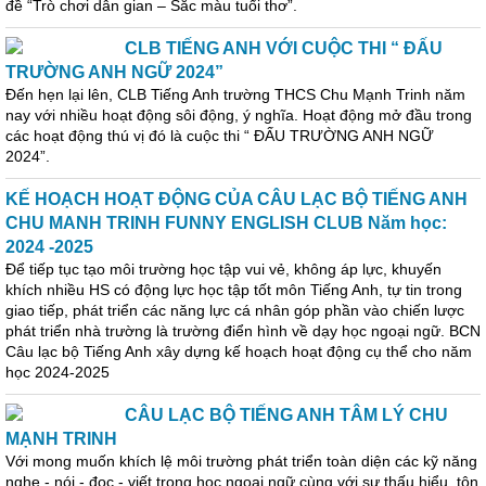
đề “Trò chơi dân gian – Sắc màu tuổi thơ”.
CLB TIẾNG ANH VỚI CUỘC THI “ ĐẤU
TRƯỜNG ANH NGỮ 2024”
Đến hẹn lại lên, CLB Tiếng Anh trường THCS Chu Mạnh Trinh năm
nay với nhiều hoạt động sôi động, ý nghĩa. Hoạt động mở đầu trong
các hoạt động thú vị đó là cuộc thi “ ĐẤU TRƯỜNG ANH NGỮ
2024”.
KẾ HOẠCH HOẠT ĐỘNG CỦA CÂU LẠC BỘ TIẾNG ANH
CHU MANH TRINH FUNNY ENGLISH CLUB Năm học:
2024 -2025
Để tiếp tục tạo môi trường học tập vui vẻ, không áp lực, khuyến
khích nhiều HS có động lực học tập tốt môn Tiếng Anh, tự tin trong
giao tiếp, phát triển các năng lực cá nhân góp phần vào chiến lược
phát triển nhà trường là trường điển hình về dạy học ngoại ngữ. BCN
Câu lạc bộ Tiếng Anh xây dựng kế hoạch hoạt động cụ thể cho năm
học 2024-2025
CÂU LẠC BỘ TIẾNG ANH TÂM LÝ CHU
MẠNH TRINH
Với mong muốn khích lệ môi trường phát triển toàn diện các kỹ năng
nghe - nói - đọc - viết trong học ngoại ngữ cùng với sự thấu hiểu, tôn