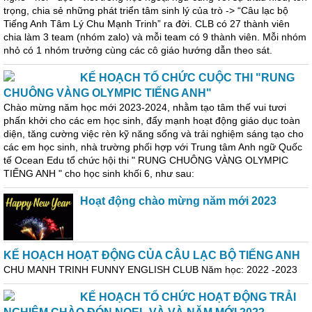
trọng, chia sẻ những phát triển tâm sinh lý của trò -> “Câu lạc bộ
Tiếng Anh Tâm Lý Chu Mạnh Trinh” ra đời. CLB có 27 thành viên
chia làm 3 team (nhóm zalo) và mỗi team có 9 thành viên. Mỗi nhóm
nhỏ có 1 nhóm trưởng cùng các cô giáo hướng dẫn theo sát.
KẾ HOẠCH TỔ CHỨC CUỘC THI "RUNG
CHUÔNG VÀNG OLYMPIC TIẾNG ANH"
Chào mừng năm học mới 2023-2024, nhằm tạo tâm thế vui tươi
phấn khởi cho các em học sinh, đẩy mạnh hoạt động giáo dục toàn
diện, tăng cường việc rèn kỹ năng sống và trải nghiệm sáng tạo cho
các em học sinh, nhà trường phối hợp với Trung tâm Anh ngữ Quốc
tế Ocean Edu tổ chức hội thi " RUNG CHUÔNG VÀNG OLYMPIC
TIẾNG ANH " cho học sinh khối 6, như sau:
Hoạt động chào mừng năm mới 2023
KẾ HOẠCH HOẠT ĐỘNG CỦA CÂU LẠC BỘ TIẾNG ANH
CHU MANH TRINH FUNNY ENGLISH CLUB Năm học: 2022 -2023
KẾ HOẠCH TỔ CHỨC HOẠT ĐỘNG TRẢI