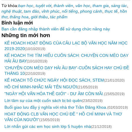
Từ khóa:
bạn học
,
tuyệt vời
,
thành viên
,
văn học
,
tham gia
,
sáng tác
,
nghệ thuật
,
tam đảo
,
vĩnh phúc
,
nổi tiếng
,
phong cảnh
,
thực tế
,
hồn
thơ
,
thăng hoa
,
giới thiệu
,
tác phẩm
Bình luận mới
Bạn cần đăng nhập thành viên để sử dụng chức năng này
Những tin mới hơn
KẾ HOACH HOẠT ĐỘNG CỦA CÂU LẠC BỘ VĂN HỌC NĂM HỌC
2019-2020
(10/10/2019)
KẾ HOACH THI TÌM HIỂU CUỐN SÁCH: CHUYỆN CON MÈO DẠY
HẢI ÂU BAY
(10/10/2019)
'CHUYỆN CON MÈO DẠY HẢI ÂU BAY'-CUỐN SÁCH HAY CHỦ ĐỀ
THÁNG 10
(22/10/2019)
KẾ HOẠCH TỔ CHỨC NGÀY HỘI ĐỌC SÁCH, STEM
(21/01/2020)
HỒ CHÍ MINH-NHẮC MÃI TÊN NGƯỜI
(21/05/2019)
"NGÀY HỘI VĂN HÓA THẾ GIỚI" - DƯ ÂM CÒN MÃI.
(15/05/2019)
Lời tâm sự của một cuốn sách bị bỏ quên
(23/02/2019)
Buổi giao lưu đầy ý nghĩa với nhà thơ Trần Đăng Khoa.
(02/03/2019)
HOẠT ĐỘNG CLB VĂN HỌC CHỦ ĐỀ " HỒ CHÍ MINH VÀ THƠ
VĂN CỦA NGƯỜI"
(15/05/2019)
Lời nhắn gửi các em học sinh lớp 5 huyện nhà
(21/12/2018)