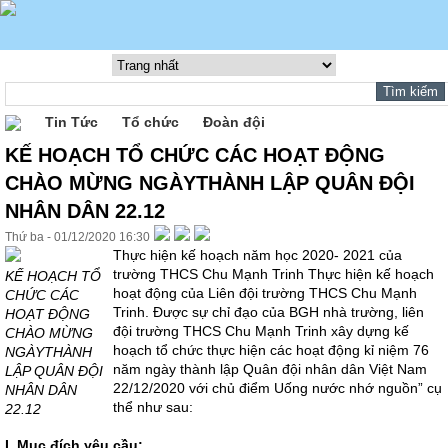
Tin Tức
Tổ chức
Đoàn đội
KẾ HOẠCH TỔ CHỨC CÁC HOẠT ĐỘNG
CHÀO MỪNG NGÀYTHÀNH LẬP QUÂN ĐỘI
NHÂN DÂN 22.12
Thứ ba - 01/12/2020 16:30
Thực hiện kế hoạch năm học 2020- 2021 của
trường THCS Chu Mạnh Trinh Thực hiện kế hoạch
KẾ HOẠCH TỔ
hoạt động của Liên đội trường THCS Chu Mạnh
CHỨC CÁC
Trinh. Được sự chỉ đạo của BGH nhà trường, liên
HOẠT ĐỘNG
đội trường THCS Chu Mạnh Trinh xây dựng kế
CHÀO MỪNG
hoạch tổ chức thực hiện các hoạt động kỉ niệm 76
NGÀYTHÀNH
năm ngày thành lập Quân đội nhân dân Việt Nam
LẬP QUÂN ĐỘI
22/12/2020 với chủ điểm Uống nước nhớ nguồn” cụ
NHÂN DÂN
thể như sau:
22.12
I. Mục đích yêu cầu: