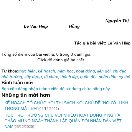
Nguyễn Thị
Lê Văn Hiệp
Hồng
Tác giả bài viết:
Lê Văn Hiệp
Tổng số điểm của bài viết là: 0 trong 0 đánh giá
Click để đánh giá bài viết
Từ khóa:
thực hiện
,
kế hoạch
,
năm học
,
hoạt động
,
liên đội
,
chỉ đạo
,
nhà trường
,
xây dựng
,
tổ chức
,
thành lập
,
quân đội
,
nhân dân
,
cụ thể
Bình luận mới
Bạn cần đăng nhập thành viên để sử dụng chức năng này
Những tin mới hơn
KẾ HOẠCH TỔ CHỨC HỘI THI SÁCH NÓI CHỦ ĐỀ “NGƯỜI LÍNH
TRONG MẮT EM”
(02/12/2021)
HỌC TRÒ TRƯỜNG CHU VỚI NHIỀU HOẠT ĐỘNG Ý NGHĨA
CHÀO MỪNG NGÀY THÀNH LẬP QUÂN ĐỘI NHÂN DÂN VIỆT
NAM
(23/12/2020)