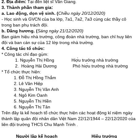
2. Địa điểm:
Tại đền liệt sĩ Văn Giang.
3. Thành phần tham gia:
a. Lao động, dọn vệ sinh. (
Chiều ngày 20/12/2020)
- Học sinh và GVCN của ba lớp, 7a1, 7a2, 7a3 cùng các thầy cô
trong ban phụ trách đội.
b. Dâng hương. (
Sáng ngày 21/12/2020)
Ban giám hiệu nhà trường, công đoàn nhà trường, ban chỉ huy liên
đội và ban cán sự của 12 lớp trong nhà trường.
4. Công tác tổ chức:
* Công tác chỉ đạo gụ̀m:
1. Nguyễn Thị Hồng Hiợ̀u trưởng nhà trường
2. Hoàng Hải Dương Phó hiợ̀u trưởng nhà trường
* Tổ chức thực hiện:
1. Đỗ Thị Hồng Thắm
2. Lê Văn Hiệp
3. Nguyễn Thị Vân Anh
4. Ngô Kim Oanh
5. Nguyễn Thị Hiền
6. Nguyễn Thị Tân
Trên đây là kế hoạch tổ chức thực hiện các hoạt động kỉ niệm ngày
thành lập quân đội nhân dân Việt Nam 22/12/1944 – 22/12/2020 của
liên đội trường THCS Chu Mạnh Trinh .
Người lập kế hoạch
Hiệu trưởng