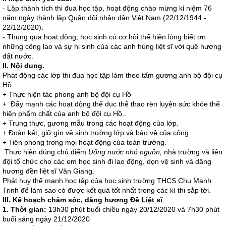
- Lập thành tích thi đua học tập, hoạt động chào mừng kỉ niệm 76
năm ngày thành lập Quân đội nhân dân Việt Nam (22/12/1944 -
22/12/2020).
- Thụng qua hoạt động, học sinh có cơ hội thể hiện lòng biết ơn
những công lao và sự hi sinh của các anh hùng liệt sĩ với quê hương
đất nước.
II. Nội dung.
Phát động các lớp thi đua học tập làm theo tấm gương anh bộ đội cụ
Hồ.
+ Thực hiện tác phong anh bộ đội cụ Hồ
+ Đẩy mạnh các hoạt động thể dục thể thao rèn luyện sức khỏe thể
hiện phẩm chất của anh bộ đội cụ Hồ..
+ Trung thực, gương mẫu trong các hoạt động của lớp.
+ Đoàn kết, giữ gìn vệ sinh trường lớp và bảo vệ của công
+ Tiên phong trong mọi hoạt động của toàn trường.
Thực hiện đúng chủ điểm
Uống nước nhớ nguồn,
nhà trường và liên
đội tổ chức cho các em học sinh đi lao động, dọn vệ sinh và dâng
hương đền liệt sĩ Văn Giang.
Phát huy thế mạnh học tập của học sinh trường THCS Chu Mạnh
Trinh để làm sao có được kết quả tốt nhất trong các kì thi sắp tới.
III. Kế hoạch chăm sóc, dâng hương Đề Liệt sĩ
1. Thời gian:
13h30 phút buổi chiều ngày 20/12/2020 và 7h30 phút
buổi sáng ngày 21/12/2020