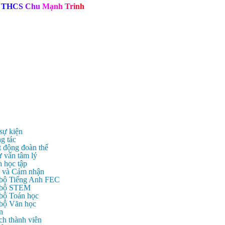
T
H
C
S
C
h
u
M
ạ
n
h
T
r
i
n
h
 sự kiện
g tác
t động đoàn thể
ư vấn tâm lý
n học tập
c và Cảm nhận
 bộ Tiếng Anh FEC
c bộ STEM
 bộ Toán học
 bộ Văn học
n
ch thành viên