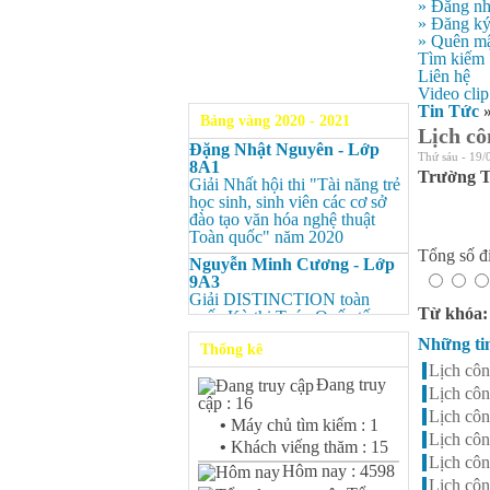
» Đăng n
» Đăng k
» Quên mậ
Tìm kiếm
Liên hệ
Video clip
Tin Tức
Bảng vàng 2020 - 2021
Lịch cô
Đặng Nhật Nguyên - Lớp
Thứ sáu - 19/
8A1
Trường TH
Giải Nhất hội thi "Tài năng trẻ
học sinh, sinh viên các cơ sở
đào tạo văn hóa nghệ thuật
Toàn quốc" năm 2020
Tổng số đi
Nguyễn Minh Cương - Lớp
9A3
Giải DISTINCTION toàn
Từ khóa
quốc Kỳ thi Toán Quốc tế
Kangaroo – IKMC 2020
Những ti
Thống kê
Nguyễn Minh Cương - Lớp
Lịch côn
9A3
Đang truy
Lịch côn
Giải Ba kỳ thi chọn HSG cấp
cập : 16
tỉnh môn Toán.
Lịch côn
•
Máy chủ tìm kiếm : 1
Lịch côn
Bùi Quang Minh - Lớp 9A3
•
Khách viếng thăm : 15
Giải DISTINCTION Toàn
Lịch côn
Hôm nay : 4598
quốc Kỳ thi Toán Quốc tế
Lịch côn