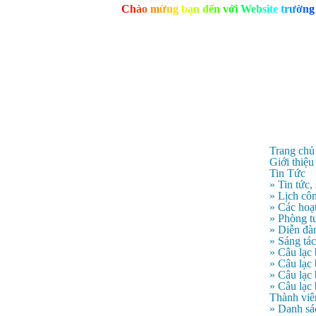
C
h
à
o
m
ừ
n
g
b
ạ
n
đ
ế
n
v
ớ
i
W
e
b
s
i
t
e
t
r
ư
ờ
n
g
Trang chủ
Giới thiệu
Tin Tức
» Tin tức,
» Lịch côn
» Các hoạ
» Phòng t
» Diễn đà
» Sáng tá
» Câu lạc
» Câu lạ
» Câu lạc
» Câu lạc
Thành viê
» Danh sá