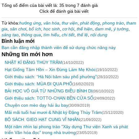
Tổng số điểm của bài viết là: 35 trong 7 đánh giá
Click để đánh giá bài viết
Từ khóa:
hưởng ứng
,
văn hóa
,
thư viện
,
phát động
,
phong trào
,
tham
gia
,
sân chơi
,
bổ ích
,
học sinh
,
cơ hội
,
thể hiện
,
đam mê
,
ý tưởng
,
sáng tạo
,
thông qua
,
tìm hiểu
,
chi tiết
,
thể lệ
,
nội dung
Bình luận mới
Bạn cần đăng nhập thành viên để sử dụng chức năng này
Những tin mới hơn
NHẬT KÍ ĐẶNG THÙY TRÂM
(14/10/2022)
Hạt Giống Tâm Hồn – Xin Đừng Làm Mẹ Khóc
(19/10/2022)
Giới thiệu sách: “Hà Nội băm sáu phố phường”
(28/10/2022)
Giới thiệu sách: MÙA ĐI QUA PHỐ
(16/02/2023)
BÀI HỌC VÔ GIÁ TỪ NHỮNG ĐIỀU BÌNH DỊ
(06/10/2022)
Giới thiệu sách: TOTTO-CHAN BÊN CỬA SỔ
(24/09/2022)
Chuyện con mèo dạy hải âu bay
(30/09/2019)
Mãi mãi tuổi hai mươi & Nhật ký Đặng Thùy Trâm
(15/12/2020)
BỘ SÁCH: GIEO HẠT CUNG VĨ NHÂN
(21/09/2022)
Một năm nhìn lại phong trào "Xây dựng Thư viện Xanh và phát
triển Văn hóa đọc" trong nhà trường
(23/05/2019)