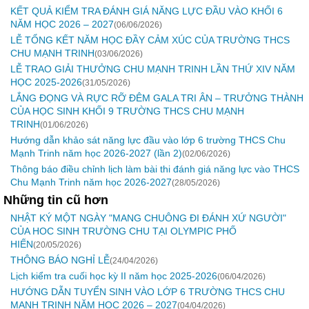
KẾT QUẢ KIỂM TRA ĐÁNH GIÁ NĂNG LỰC ĐẦU VÀO KHỐI 6
NĂM HỌC 2026 – 2027
(06/06/2026)
LỄ TỔNG KẾT NĂM HỌC ĐẦY CẢM XÚC CỦA TRƯỜNG THCS
CHU MẠNH TRINH
(03/06/2026)
LỄ TRAO GIẢI THƯỞNG CHU MẠNH TRINH LẦN THỨ XIV NĂM
HỌC 2025-2026
(31/05/2026)
LẮNG ĐỌNG VÀ RỰC RỠ ĐÊM GALA TRI ÂN – TRƯỞNG THÀNH
CỦA HỌC SINH KHỐI 9 TRƯỜNG THCS CHU MẠNH
TRINH
(01/06/2026)
Hướng dẫn khảo sát năng lực đầu vào lớp 6 trường THCS Chu
Mạnh Trinh năm học 2026-2027 (lần 2)
(02/06/2026)
Thông báo điều chỉnh lịch làm bài thi đánh giá năng lực vào THCS
Chu Mạnh Trinh năm học 2026-2027
(28/05/2026)
Những tin cũ hơn
NHẬT KÝ MỘT NGÀY "MANG CHUÔNG ĐI ĐÁNH XỨ NGƯỜI"
CỦA HOC SINH TRƯỜNG CHU TẠI OLYMPIC PHỐ
HIẾN
(20/05/2026)
THÔNG BÁO NGHỈ LỄ
(24/04/2026)
Lịch kiểm tra cuối học kỳ II năm học 2025-2026
(06/04/2026)
HƯỚNG DẪN TUYỂN SINH VÀO LỚP 6 TRƯỜNG THCS CHU
MẠNH TRINH NĂM HỌC 2026 – 2027
(04/04/2026)