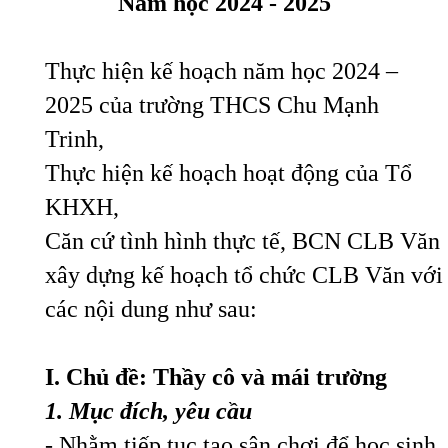
Năm học 202
4
- 202
5
Thực hiện kế hoạch năm học 2024 –
2025 của trường THCS Chu Mạnh
Trinh,
Thực hiện kế hoạch hoạt động của Tổ
KHXH,
Căn cứ tình hình thực tế, BCN CLB Văn
xây dựng kế hoạch tổ chức CLB Văn với
các nội dung như sau:
I. Chủ đề:
T
hầy cô và mái trường
1
. Mục đích, yêu cầu
- Nhằm tiếp tục tạo sân chơi để học sinh