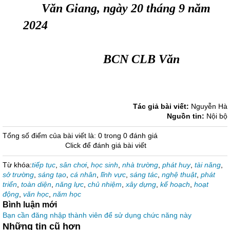
Văn Giang, ngày
20
tháng
9
năm
202
4
BCN CLB Văn
Tác giả bài viết:
Nguyễn Hà
Nguồn tin:
Nội bộ
Tổng số điểm của bài viết là: 0 trong 0 đánh giá
Click để đánh giá bài viết
Từ khóa:
tiếp tục
,
sân chơi
,
học sinh
,
nhà trường
,
phát huy
,
tài năng
,
sở trường
,
sáng tạo
,
cá nhân
,
lĩnh vực
,
sáng tác
,
nghệ thuật
,
phát
triển
,
toàn diện
,
năng lực
,
chủ nhiệm
,
xây dựng
,
kế hoạch
,
hoạt
động
,
văn học
,
năm học
Bình luận mới
Bạn cần đăng nhập thành viên để sử dụng chức năng này
Những tin cũ hơn