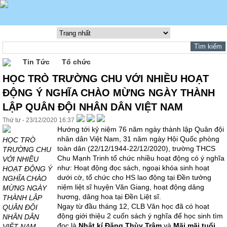
Tin Tức
Tổ chức
HỌC TRÒ TRƯỜNG CHU VỚI NHIỀU HOẠT
ĐỘNG Ý NGHĨA CHÀO MỪNG NGÀY THÀNH
LẬP QUÂN ĐỘI NHÂN DÂN VIỆT NAM
Thứ tư - 23/12/2020 16:37
Hướng tới kỷ niệm 76 năm ngày thành lập Quân đội
nhân dân Việt Nam, 31 năm ngày Hội Quốc phòng
HỌC TRÒ
toàn dân (22/12/1944-22/12/2020), trường THCS
TRƯỜNG CHU
Chu Mạnh Trinh tổ chức nhiều hoạt động có ý nghĩa
VỚI NHIỀU
như: Hoạt động đọc sách, ngoại khóa sinh hoạt
HOẠT ĐỘNG Ý
dưới cờ, tổ chức cho HS lao động tại Đền tưởng
NGHĨA CHÀO
niệm liệt sĩ huyện Văn Giang, hoạt động dâng
MỪNG NGÀY
hương, dâng hoa tại Đền Liệt sĩ.
THÀNH LẬP
Ngay từ đầu tháng 12, CLB Văn học đã có hoạt
QUÂN ĐỘI
động giới thiệu 2 cuốn sách ý nghĩa để học sinh tìm
NHÂN DÂN
đọc là
Nhật kí Đặng Thùy Trâm
và
Mãi mãi tuổi
VIỆT NAM