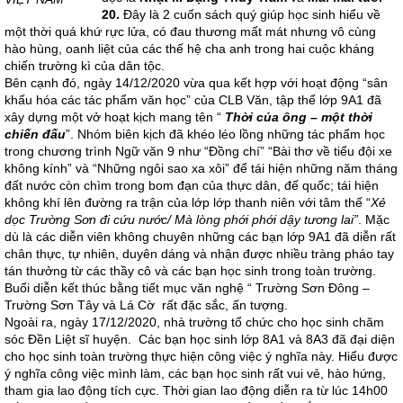
20.
Đây là 2 cuốn sách quý giúp học sinh hiểu về
một thời quá khứ rực lửa, có đau thương mất mát nhưng vô cùng
hào hùng, oanh liệt của các thế hệ cha anh trong hai cuộc kháng
chiến trường kì của dân tộc.
Bên cạnh đó, ngày 14/12/2020 vừa qua kết hợp với hoạt động “sân
khấu hóa các tác phẩm văn học” của CLB Văn, tập thể lớp 9A1 đã
xây dựng một vở hoạt kịch mang tên “
Thời của ông – một thời
chiến đấu
”. Nhóm biên kịch đã khéo léo lồng những tác phẩm học
trong chương trình Ngữ văn 9 như “Đồng chí” “Bài thơ về tiểu đội xe
không kính” và “Những ngôi sao xa xôi” để tái hiện những năm tháng
đất nước còn chìm trong bom đạn của thực dân, đế quốc; tái hiện
không khí lên đường ra trận của lớp lớp thanh niên với tâm thế “
Xẻ
dọc Trường Sơn đi cứu nước/ Mà lòng phới phới dậy tương lai”
. Mặc
dù là các diễn viên không chuyên những các bạn lớp 9A1 đã diễn rất
chân thực, tự nhiên, duyên dáng và nhận được nhiều tràng pháo tay
tán thưởng từ các thầy cô và các bạn học sinh trong toàn trường.
Buổi diễn kết thúc bằng tiết mục văn nghệ “ Trường Sơn Đông –
Trường Sơn Tây và Lá Cờ rất đặc sắc, ấn tượng.
Ngoài ra, ngày 17/12/2020, nhà trường tổ chức cho học sinh chăm
sóc Đền Liệt sĩ huyện. Các bạn học sinh lớp 8A1 và 8A3 đã đại diện
cho học sinh toàn trường thực hiện công việc ý nghĩa này. Hiểu được
ý nghĩa công việc mình làm, các bạn học sinh rất vui vẻ, hào hứng,
tham gia lao động tích cực. Thời gian lao động diễn ra từ lúc 14h00