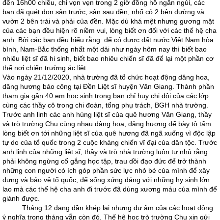
đến 16h00 chiều, chỉ vọn vẹn trong 2 giờ đồng hồ ngắn ngủi, các
bạn đã quét dọn sân trước, sân sau đền, nhổ cỏ 2 bên đường và
vườn 2 bên trái và phải của đền. Mặc dù khá mệt nhưng gương mặt
của các bạn đều hiện rõ niềm vui, lòng biết ơn đối với các thế hệ cha
anh. Bởi các bạn đều hiểu rằng: để có được đất nước Việt Nam hòa
bình, Nam-Bắc thống nhất một dải như ngày hôm nay thì biết bao
nhiêu liệt sĩ đã hi sinh, biết bao nhiêu chiến sĩ đã để lại một phần cơ
thể nơi chiến trường ác liệt.
Vào ngày 21/12/2020, nhà trường đã tổ chức hoạt động dâng hoa,
dâng hương báo công tại Đền Liệt sĩ huyện Văn Giang. Thành phần
tham gia gần 40 em học sinh trong ban chỉ huy chi đội của các lớp
cùng các thầy cô trong chi đoàn, tổng phụ trách, BGH nhà trường.
Trước anh linh các anh hùng liệt sĩ của quê hương Văn Giang, thầy
và trò trường Chu cùng nhau dâng hoa, dâng hương để bày tỏ tấm
lòng biết ơn tới những liệt sĩ của quê hương đã ngã xuống vì độc lập
tự do của tổ quốc trong 2 cuộc kháng chiến vĩ đại của dân tộc. Trước
anh linh của những liệt sĩ, thầy và trò nhà trường luôn tự nhủ rằng
phải không ngừng cố gắng học tập, trau dồi đạo đức để trở thành
những con người có ích góp phần sức lực nhỏ bé của mình để xây
dựng và bảo vệ tổ quốc, để sống xứng đáng với những hy sinh lớn
lao mà các thế hệ cha anh đi trước đã dùng xương máu của mình để
giành được.
Tháng 12 đang dần khép lại nhưng dư âm của các hoạt động
ý nghĩa trong tháng vẫn còn đó. Thế hệ học trò trường Chu xin gửi