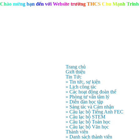
C
h
à
o
m
ừ
n
g
b
ạ
n
đ
ế
n
v
ớ
i
W
e
b
s
i
t
e
t
r
ư
ờ
n
g
T
H
C
S
C
h
u
M
ạ
n
h
T
r
i
n
h
Trang chủ
Giới thiệu
Tin Tức
» Tin tức, sự kiện
» Lịch công tác
» Các hoạt động đoàn thể
» Phòng tư vấn tâm lý
» Diễn đàn học tập
» Sáng tác và Cảm nhận
» Câu lạc bộ Tiếng Anh FEC
» Câu lạc bộ STEM
» Câu lạc bộ Toán học
» Câu lạc bộ Văn học
Thành viên
» Danh sách thành viên