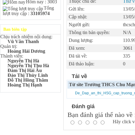
Kangaroo – IKMC 2020
Thuộc chủ đề:
Thư v
Hôm nay : 3003
Tổng
Bùi Quang Minh - Lớp 9A3
Gửi lên:
13/05
lượt truy cập :
33105974
Giải Ba kỳ thi chọn HSG cấp
Cập nhật:
13/05
tỉnh môn Toán.
Người gửi:
thcsc
Đinh Anh Thư - Lớp 9A3
Ban biên tập
Giải Nhì kỳ thi chọn HSG cấp
Thông tin bản quyền:
N/A
tỉnh môn Sinh học.
Chịu trách nhiệm nội dung:
Dung lượng:
110.9
Vũ Văn Thanh
Chu Quang Lượng - Lớp
Quản trị:
9A3
Đã xem:
3061
Hoàng Hải Dương
Giải Ba kỳ thi chọn HSG cấp
Thành viên:
Đã tải về:
335
tỉnh môn Toán.
Nguyễn Thị Hà
Đã thảo luận:
0
Lê Minh Chiến- Lớp 9A3
Nguyễn Thị Thu Hà
Giải Ba kỳ thi chọn HSG cấp
Đàm Thị Hải Âu
tỉnh môn Sinh học.
Đào Thị Thùy Linh
Tải về
Đỗ Thị Hồng Thắm
Đào Thu Hiền - Lớp 9A1
Từ site Trường THCS Chu Mạn
Hoàng Thị Hạnh
Giải Ba kỳ thi chọn HSG cấp
tỉnh môn Tiếng Anh.
De_Dap_an_thi_HSG_cap_truong_
Nguyễn Mạnh Dũng - Lớp
6A1
Đánh giá
Đạt TOP 5% học sinh xuất sắc
Bạn đánh giá thế nào về 
Toàn quốc Kỳ thi Toán Quốc
tế Kangaroo – IKMC 2021
Hãy click v
Nguyễn Lê Bảo Ngọc - Lớp
6A2