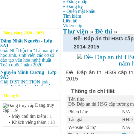
» Đăng nhập
» Đăng ký
» Quên mật khẩu
Tìm kiếm
Liên hệ
Video clip
Thư viện
»
Đề thi
»
Bảng vàng 2020 - 2021
Đề- Đáp án thi HSG cấ
Đặng Nhật Nguyên - Lớp
8A1
2014-2015
Giải Nhất hội thi "Tài năng trẻ
học sinh, sinh viên các cơ sở
đào tạo văn hóa nghệ thuật
Toàn quốc" năm 2020
Đề- Đáp án thi HSG cấp t
Nguyễn Minh Cương - Lớp
9A3
2015
Giải DISTINCTION toàn
quốc Kỳ thi Toán Quốc tế
Thông tin chi tiết
Kangaroo – IKMC 2020
Thống kê
Nguyễn Minh Cương - Lớp
Tên file:
9A3
Đề- Đáp án thi HSG cấp trường m
Đang truy
Giải Ba kỳ thi chọn HSG cấp
cập : 19
Phiên bản:
N/A
tỉnh môn Toán.
•
Máy chủ tìm kiếm : 1
Tác giả:
HHD
Bùi Quang Minh - Lớp 9A3
•
Khách viếng thăm : 18
Giải DISTINCTION Toàn
Website hỗ trợ:
N/A
quốc Kỳ thi Toán Quốc tế