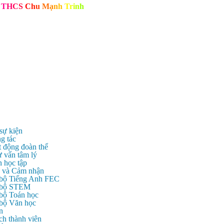
T
H
C
S
C
h
u
M
ạ
n
h
T
r
i
n
h
 sự kiện
g tác
t động đoàn thể
ư vấn tâm lý
n học tập
c và Cảm nhận
 bộ Tiếng Anh FEC
c bộ STEM
 bộ Toán học
 bộ Văn học
n
ch thành viên