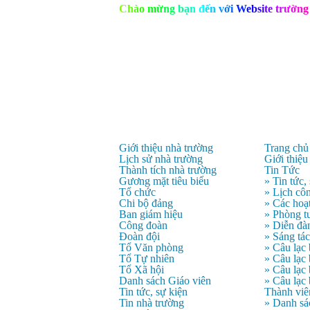
C
h
à
o
m
ừ
n
g
b
ạ
n
đ
ế
n
v
ớ
i
W
e
b
s
i
t
e
t
r
ư
ờ
n
g
Giới thiệu nhà trường
Trang chủ
Lịch sử nhà trường
Giới thiệu
Thành tích nhà trường
Tin Tức
Gương mặt tiêu biểu
» Tin tức,
Tổ chức
» Lịch côn
Chi bộ đảng
» Các hoạ
Ban giám hiệu
» Phòng t
Công đoàn
» Diễn đà
Đoàn đội
» Sáng tá
Tổ Văn phòng
» Câu lạc
Tổ Tự nhiên
» Câu lạ
Tổ Xã hội
» Câu lạc
Danh sách Giáo viên
» Câu lạc
Tin tức, sự kiện
Thành viê
Tin nhà trường
» Danh sá