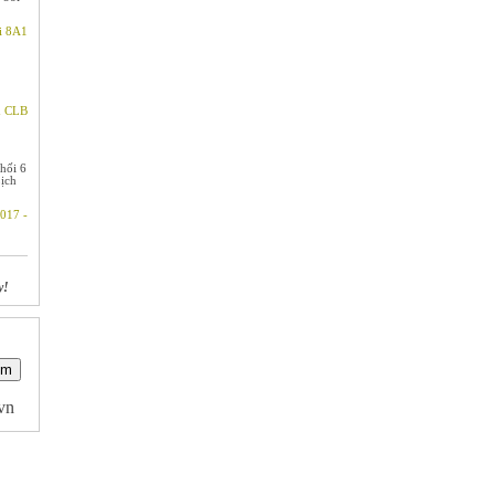
i 8A1
m CLB
hối 6
Lịch
017 -
y!
.vn