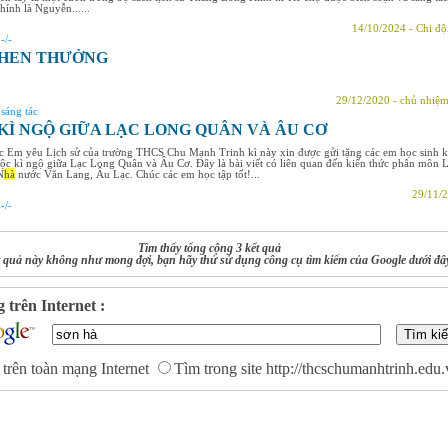
chính là Nguyễn......
14/10/2024 - Chi độ
:
-/-
HEN THƯỞNG
29/12/2020 - chủ nhiệ
:
sáng tác
KÌ NGỘ GIỮA LẠC LONG QUÂN VÀ ÂU CƠ
 Em yêu Lịch sử của trường THCS Chu Mạnh Trinh kì này xin được gửi tặng các em học sinh k
uộc kì ngộ giữa Lạc Long Quân và Âu Cơ. Đây là bài viết có liên quan đến kiến thức phân môn 
N
hà
nước Văn Lang, Âu Lạc. Chúc các em học tập tốt!...
29/11/2
:
-/-
Tìm thấy tổng cộng 3 kết quả
 quả này không như mong đợi, bạn hãy thử sử dụng công cụ tìm kiếm của Google dưới đâ
 trên Internet :
trên toàn mạng Internet
Tìm trong site http://thcschumanhtrinh.edu