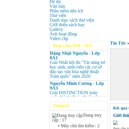
Đề thi
Văn bản
Phần mềm tiện ích
Thư viện
Danh mục sách thư viện
Giới thiệu sách hay
Gallery
Ảnh hoạt động
Video clip
Tin Tức
Bảng vàng 2020 - 2021
Đặng Nhật Nguyên - Lớp
8A1
Giải Nhất hội thi "Tài năng trẻ
học sinh, sinh viên các cơ sở
đào tạo văn hóa nghệ thuật
Toàn quốc" năm 2020
Nguyễn Minh Cương - Lớp
9A3
Giải DISTINCTION toàn
quốc Kỳ thi Toán Quốc tế
Kangaroo – IKMC 2020
Thống kê
Kết quả 
Nguyễn Minh Cương - Lớp
9A3
Đang truy
Giới th
Giải Ba kỳ thi chọn HSG cấp
cập : 17
tỉnh môn Toán.
•
Máy chủ tìm kiếm : 2
đang cầm tr