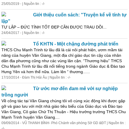
25/05/2019 - | Nguồn tin : -/-
Giới thiệu cuốn sách: "Truyện kể về tính tự
lập"
TỰ LẬP – ĐỨC TÍNH TỐT ĐẸP CẦN ĐƯỢC TRAU DỒI...
24/04/2017 - | Nguồn tin : -/-
Tổ KHTN - Một chặng đường phát triển
THCS Chu Mạnh Trinh từ lâu đã là cái nôi phát hiện, ươm mầm tài
năng của huyện Văn Giang, một địa chỉ giáo dục
tin
cậy
của nhân
dân địa phương cũng như các vùng lân cận. “Thương hiệu” THCS
Chu Mạnh Trinh từ lâu đã nổi tiếng trong ngành Giáo dục & Đào tạo
Hưng Yên và hơn thế nữa. Làm lên “ thương......
17/10/2014 - Đàm Thị Hải Âu | Nguồn tin : -/-
Từ ước mơ đến đam mê với sự nghiệp
trồng người
Về công tác tại Văn Giang chúng tôi vô cùng xúc động khi được gặp
gỡ và giao lưu với một nhà giáo tiêu biểu của Giáo dục và Đào tạo
Văn Giang, Cô giáo Chử Thị Thuận - Hiệu trưởng trường THCS Chu
Mạnh Trinh huyện Văn Giang....
09/09/2014 - VŨ THANH BÌNH- Phó Chánh văn phòng Sở GD &ĐT | Nguồn tin :
-/-