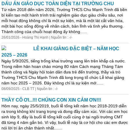
DẤU ẤN GIÁO DỤC TOÀN DIỆN TẠI TRƯỜNG CHU
Từ năm 2018 đến năm 2026, Trường THCS Chu Mạnh Trinh đã bền
bỉ kiến tạo một hành trình trải nghiệm giáo dục giàu chiều sâu, nơi
mỗi hoạt động không chỉ là một sự kiện, mà là một lát cắt văn hóa,
một bài học sống động về nhân cách, bản lĩnh và tình yêu thương.
Thành công của chuỗi hoạt động ấy không......
26/01/2026 - Hoàng Thị Hạnh | Nguồn tin : -/-
LỄ KHAI GIẢNG ĐẶC BIỆT – NĂM HỌC
2025 – 2026
Ngày 5/9/2025, tiếng trống khai trường vang lên trên khắp cả nước.
Trong niềm hân hoan chào mừng 80 năm Cách mạng Tháng Tám
thành công và Ngày hội toàn dân đưa trẻ đến trường, thầy và trò
Trường THCS Chu Mạnh Trinh đã long trọng tổ chức Lễ khai giảng
năm học 2025 – 2026. Đây không chỉ là sự kiện mở......
08/09/2025 - CLB TT | Nguồn tin : -/-
THẦY CÔ ƠI...!!! CHÚNG CON XIN CẢM ƠN!!!
Hôm nay, ngày 25/5/2019, buổi lễ tổng kết năm học 2018-2019 diễn
ra trong không khí trang trọng và đong đầy cảm xúc. Với các em học
sinh lớp 9, đây là buổi lễ tổng kết cuối cùng ở tại ngôi trường CMT
đã từng 4 năm gắn bó. Vì vậy, buổi lễ này là cơ hội cho các em được
nói lời tri ân chân thành nhất.......