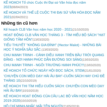
KẾ HOẠCH Tổ chức Cuộc thi Đại sứ Văn hóa đọc năm
2023
(08/04/2023)
KẾ HOẠCH VÀ THỂ LỆ CUỘC THI ĐẠI SỨ VĂN HÓA ĐỌC NĂM
2021
(02/04/2021)
Những tin cũ hơn
Kế hoạch CLB Văn học năm học 2020 - 2021
(21/10/2020)
HOẠT ĐỘNG CLB VĂN HỌC THÁNG 3 - TÌM HIỂU BỘ SÁCH "HẠT
GIỐNG TÂM HỒN"
(13/03/2020)
TIỂU THUYẾT "KHÔNG GIA ĐÌNH" (Hector Malot) - NHỮNG BÀI
HỌC Ý NGHĨA SÂU SẮC.
(13/03/2020)
CHU MẠNH TRINH - CÁNH DIỀU XANH TRÊN BẦU TRỜI QUANG
ĐÃNG - NƠI HẠNH PHÚC DẪN ĐƯỜNG SOI SÁNG
(13/03/2020)
CHU MẠNH TRINH - NGÔI TRƯỜNG HẠNH PHÚC!!!
(13/03/2020)
KẾ HOẠCH TỔ CHỨC NGÀY HỘI ĐỌC SÁCH, STEM
(21/01/2020)
'CHUYỆN CON MÈO DẠY HẢI ÂU BAY'-CUỐN SÁCH HAY CHỦ ĐỀ
THÁNG 10
(22/10/2019)
KẾ HOACH THI TÌM HIỂU CUỐN SÁCH: CHUYỆN CON MÈO DẠY
HẢI ÂU BAY
(10/10/2019)
KẾ HOACH HOẠT ĐỘNG CỦA CÂU LẠC BỘ VĂN HỌC NĂM HỌC
2019-2020
(10/10/2019)
HỒ CHÍ MINH-NHẮC MÃI TÊN NGƯỜI
(21/05/2019)