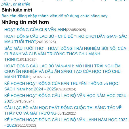
phần
,
phát triển
Bình luận mới
Bạn cần đăng nhập thành viên để sử dụng chức năng này
Những tin mới hơn
HOẠT ĐỘNG CỦA CLB VĂN-ANH
(22/05/2025)
HOẠT ĐỘNG CÂU LẠC BỘ - CHỦ ĐỀ "TRÒ CHƠI DÂN GIAN- SẮC
MÀU TUỔI THƠ"
(24/10/2025)
SẮC MÀU TUỔI THƠ – HOẠT ĐỘNG TRẢI NGHIỆM SÔI NỔI CỦA
CLB ANH VÀ CLB VĂN TRƯỜNG THCS CHU MẠNH
TRINH
(18/11/2025)
HOẠT ĐỘNG CÂU LẠC BỘ VĂN-ANH: MÔ HÌNH TRẢI NGHIỆM
CHUYÊN NGHIỆP VÀ DẤU ẤN SÁNG TẠO CỦA HỌC TRÒ CHU
MẠNH TRINH
(16/04/2026)
KẾ HOẠCH HOẠT ĐỘNG CỦA BAN TRUYỀN THÔNG và ĐỌC
SÁCH Năm học 2024 - 2025
(09/10/2024)
KẾ HOẠCH HOẠT ĐỘNG CÂU LẠC BỘ VĂN HỌC NĂM HỌC 2024-
2025
(09/10/2024)
CÂU LẠC BỘ VĂN HỌC PHÁT ĐỘNG CUỘC THI SÁNG TÁC VỀ
THẦY CÔ VÀ MÁI TRƯỜNG
(05/11/2021)
KẾ HOẠCH HOẠT ĐỘNG CÂU LẠC BỘ VĂN - ANH NĂM HỌC 2022
- 2023
(16/11/2022)