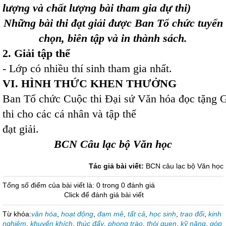
lượng và chất lượng bài tham gia dự thi)
Những bài thi đạt giải được Ban Tổ chức tuyển
chọn, biên tập và in thành sách.
2. Giải tập thể
- Lớp có nhiều thí sinh tham gia nhất.
VI. HÌNH THỨC KHEN THƯỞNG
Ban Tổ chức Cuộc thi Đại sứ Văn hóa đọc tặng G
thi cho các cá nhân và tập thể
đạt giải.
BCN Câu lạc bộ Văn học
Tác giả bài viết:
BCN câu lạc bộ Văn học
Tổng số điểm của bài viết là: 0 trong 0 đánh giá
Click để đánh giá bài viết
Từ khóa:
văn hóa
,
hoạt động
,
đam mê
,
tất cả
,
học sinh
,
trao đổi
,
kinh
nghiệm
,
khuyến khích
,
thúc đẩy
,
phong trào
,
thói quen
,
kỹ năng
,
góp