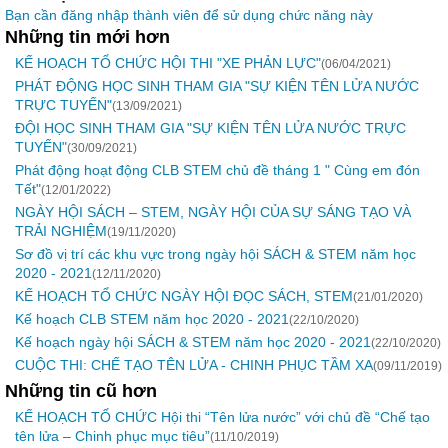
Bạn cần đăng nhập thành viên để sử dụng chức năng này
Những tin mới hơn
KẾ HOẠCH TỔ CHỨC HỘI THI "XE PHẢN LỰC"
(06/04/2021)
PHÁT ĐỘNG HỌC SINH THAM GIA "SỰ KIỆN TÊN LỬA NƯỚC
TRỰC TUYẾN"
(13/09/2021)
ĐỘI HỌC SINH THAM GIA "SỰ KIỆN TÊN LỬA NƯỚC TRỰC
TUYẾN"
(30/09/2021)
Phát động hoạt động CLB STEM chủ đề tháng 1 " Cùng em đón
Tết"
(12/01/2022)
NGÀY HỘI SÁCH – STEM, NGÀY HỘI CỦA SỰ SÁNG TẠO VÀ
TRẢI NGHIỆM
(19/11/2020)
Sơ đồ vị trí các khu vực trong ngày hội SÁCH & STEM năm học
2020 - 2021
(12/11/2020)
KẾ HOẠCH TỔ CHỨC NGÀY HỘI ĐỌC SÁCH, STEM
(21/01/2020)
Kế hoạch CLB STEM năm học 2020 - 2021
(22/10/2020)
Kế hoạch ngày hội SÁCH & STEM năm học 2020 - 2021
(22/10/2020)
CUỘC THI: CHẾ TẠO TÊN LỬA - CHINH PHỤC TẦM XA
(09/11/2019)
Những tin cũ hơn
KẾ HOẠCH TỔ CHỨC Hội thi “Tên lửa nước” với chủ đề “Chế tạo
tên lửa – Chinh phục mục tiêu”
(11/10/2019)