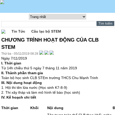
Tin Tức
Câu lạc bộ STEM
CHƯƠNG TRÌNH HOẠT ĐỘNG CỦA CLB
STEM
Thứ ba - 05/11/2019 08:28
Ngày 7/11/2019
I. Thời gian
Từ 14h chiều thứ 5 ngày 7 tháng 11 năm 2019
II. Thành phần tham gia
Toàn bộ học sinh CLB STEm trường THCS Chu Mạnh Trinh
III. Nội dung hoạt động
1. Hội thi tên lửa nước (Học sinh K7-8-9)
2. Thi xây tháp và làm mô hình tế bào (học sinh)
IV. Kế hoạch chi tiết
Thời gian
Khối
Nội dung
Đ