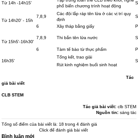
Tập trung toàn thể CLB theo khối, nghe
Từ 14h -14h15'
S
phổ biến chương trình hoạt động
Các đội lắp ráp tên lửa ở các vị trí quy
7,8,9
S
định
Từ 14h20' - 15h
6
Xây tháp bằng giấy
P
7,8,9
Thi bắn tên lửa nước
S
Từ 15h5'-16h30'
6
Tàm tế bào từ thực phẩm
P
Tổng kết, trao giải
16h35'
S
Rút kinh nghiệm buổi sinh hoạt
Tác
giả bài viết
CLB STEM
Tác giả bài viết:
clb STEM
Nguồn tin:
sáng tác
Tổng số điểm của bài viết là: 18 trong 4 đánh giá
Click để đánh giá bài viết
Bình luận mới