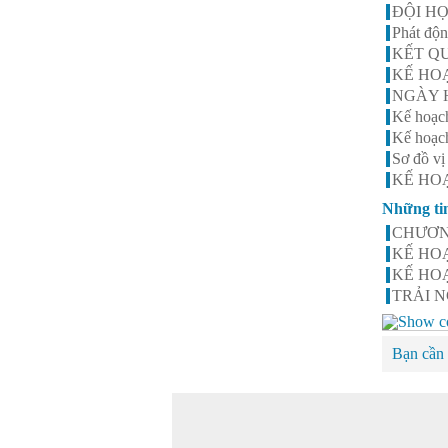
ĐỘI HỌ
Phát độ
KẾT Q
KẾ HOẠ
NGÀY H
Kế hoạc
Kế hoạc
Sơ đồ vị
KẾ HO
Những ti
CHƯƠN
KẾ HOẠC
KẾ HOẠ
TRẢI N
Bạn cần 