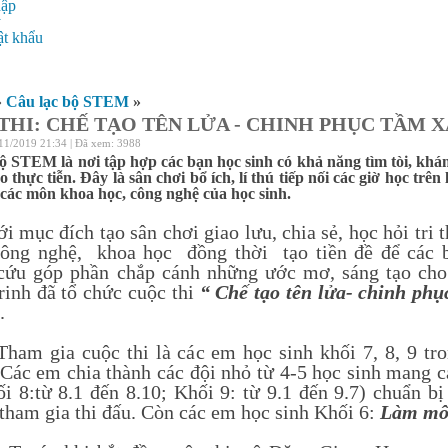
hập
ý
t khẩu
»
Câu lạc bộ STEM
»
THI: CHẾ TẠO TÊN LỬA - CHINH PHỤC TẦM X
11/2019 21:34 | Đã xem: 3988
ộ STEM là nơi tập hợp các bạn học sinh có khả năng tìm tòi, khá
o thực tiễn. Đây là sân chơi bổ ích, lí thú tiếp nối các giờ học t
 các môn khoa học, công nghệ của học sinh.
 đích tạo sân chơi giao lưu, chia sẻ, học hỏi tri t
 công nghệ, khoa học đồng thời tạo tiền đề để các b
cứu góp phần chắp cánh những ước mơ, sáng tạo ch
inh đã tổ chức cuộc thi
“ Chế tạo tên lửa- chinh phụ
.
ia cuộc thi là các em học sinh khối 7, 8, 9 tro
 Các em chia thành các đội nhỏ từ 4-5 học sinh mang cá
ối 8:từ 8.1 đến 8.10; Khối 9: từ 9.1 đến 9.7) chuẩn b
 tham gia thi đấu. Còn các em học sinh Khối 6:
Làm mô 