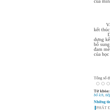
của mìn
Vậy là 
kết thúc
Dưới sự
dựng kế
bổ sung
đam mê,
của học
Tổng số đi
Từ khóa
bổ ích
,
tiế
Những ti
PHÁT 