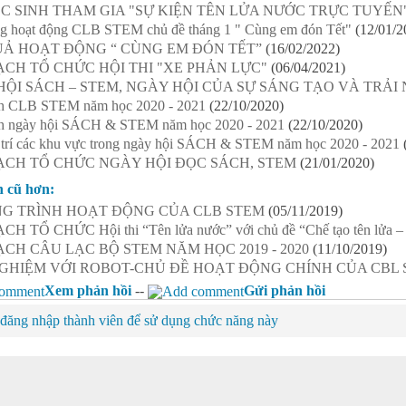
C SINH THAM GIA "SỰ KIỆN TÊN LỬA NƯỚC TRỰC TUYẾN
ng hoạt động CLB STEM chủ đề tháng 1 " Cùng em đón Tết"
(12/01/2
UẢ HOẠT ĐỘNG “ CÙNG EM ĐÓN TẾT”
(16/02/2022)
CH TỔ CHỨC HỘI THI "XE PHẢN LỰC"
(06/04/2021)
ỘI SÁCH – STEM, NGÀY HỘI CỦA SỰ SÁNG TẠO VÀ TRẢI
h CLB STEM năm học 2020 - 2021
(22/10/2020)
h ngày hội SÁCH & STEM năm học 2020 - 2021
(22/10/2020)
 trí các khu vực trong ngày hội SÁCH & STEM năm học 2020 - 2021
ẠCH TỔ CHỨC NGÀY HỘI ĐỌC SÁCH, STEM
(21/01/2020)
n cũ hơn:
G TRÌNH HOẠT ĐỘNG CỦA CLB STEM
(05/11/2019)
H TỔ CHỨC Hội thi “Tên lửa nước” với chủ đề “Chế tạo tên lửa – 
CH CÂU LẠC BỘ STEM NĂM HỌC 2019 - 2020
(11/10/2019)
GHIỆM VỚI ROBOT-CHỦ ĐỀ HOẠT ĐỘNG CHÍNH CỦA CBL S
Xem phản hồi
--
Gửi phản hồi
đăng nhập thành viên để sử dụng chức năng này