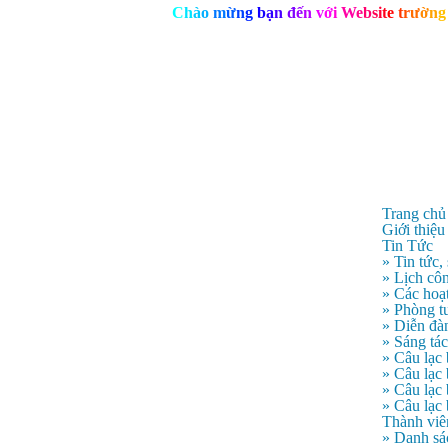
C
h
à
o
m
ừ
n
g
b
ạ
n
đ
ế
n
v
ớ
i
W
e
b
s
i
t
e
t
r
ư
ờ
n
g
Trang chủ
Giới thiệu
Tin Tức
» Tin tức,
» Lịch côn
» Các hoạ
» Phòng t
» Diễn đà
» Sáng tá
» Câu lạc
» Câu lạ
» Câu lạc
» Câu lạc
Thành viê
» Danh sá