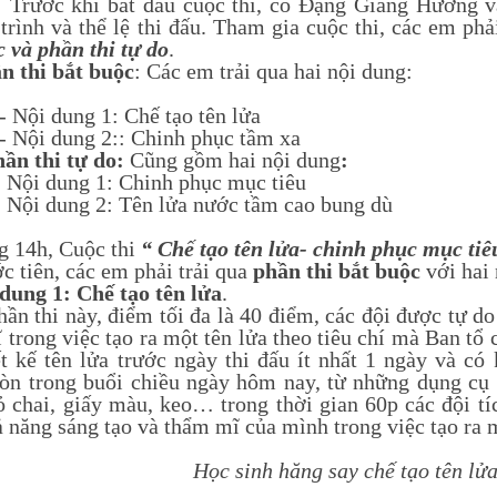
khi bắt đầu cuộc thi, cô Đặng Giang Hương và 
trình và thể lệ thi đấu. Tham gia cuộc thi, các em phả
c và phần thi tự do
.
n thi bắt buộc
: Các em trải qua hai nội dung:
dung 1: Chế tạo tên lửa
dung 2:: Chinh phục tầm xa
ần thi tự do:
Cũng gồm hai nội dung
:
dung 1: Chinh phục mục tiêu
dung 2: Tên lửa nước tầm cao bung dù
4h, Cuộc thi
“ Chế tạo tên lửa- chinh phục mục tiê
iên, các em phải trải qua
phần thi bắt buộc
với hai 
ng 1: Chế tạo tên lửa
.
thi này, điểm tối đa là 40 điểm, các đội được tự do 
trong việc tạo ra một tên lửa theo tiêu chí mà Ban tổ 
ết kế tên lửa trước ngày thi đấu ít nhất 1 ngày và có
Còn trong buổi chiều ngày hôm nay, từ những dụng cụ 
ỏ chai, giấy màu, keo… trong thời gian 60p các đội tí
ả năng sáng tạo và thẩm mĩ của mình trong việc tạo ra m
Học sinh hăng say chế tạo tên lửa