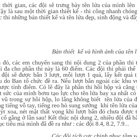
i gian, các đội sẽ trưng bày tên lửa của mình lên 
ậy là sau một thời gian thiết kế - thi công nhanh chón
 thi những bản thiết kế và tên lửa đẹp, sinh động và đầ
Bản thiết kế và hình ảnh của tên 
 các em chuyển sang thi nội dung 2 của phần thi t
i đa cho phần thi này là 60 điểm. Các đội thi phải th
 đội sẽ được bắn 3 lượt, mỗi lượt 1 quả, lấy kết quả 
u do Ban tổ chức đề ra. Nếu lượt bắn ngoài các khu v
ược tính điểm. Có lẽ đây là phần thi hồi hộp và căng 
t sức của mình bơm tạo lực cho tên lửa bay xa nhất có
 vũ trong sự hồi hộp, lo lắng không biết tên lửa của
ng tiếng vỗ tay, tiếng reo hò sung sướng khi tên lửa củ
uýt xoa, nét mặt thất vọng khi lượt bắn đó chưa được
 cố gắng ở lần sau! Kết thúc nội dung 2, nhiều đội đã b
 tiêu mà mình đã đề ra như : các đội 8.4, 8.2, 7.9...
Các đội tích cực chinh phục tầm x