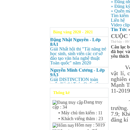
» Đăng n
» Đăng k
» Quên mậ
Tìm kiếm
Liên hệ
Video clip
Tin Tức
Bảng vàng 2020 - 2021
CUỘC 
Đặng Nhật Nguyên - Lớp
Thứ bảy - 09/
8A1
Câu lạc b
Giải Nhất hội thi "Tài năng trẻ
đã học và
học sinh, sinh viên các cơ sở
yêu thích
đào tạo văn hóa nghệ thuật
Toàn quốc" năm 2020
Với mục
Nguyễn Minh Cương - Lớp
vật lí,
9A3
nghiên 
Giải DISTINCTION toàn
quốc Kỳ thi Toán Quốc tế
Mạnh Tr
Kangaroo – IKMC 2020
11-2019
Thống kê
Nguyễn Minh Cương - Lớp
9A3
Tham g
Đang truy
Giải Ba kỳ thi chọn HSG cấp
cập : 34
trường.
tỉnh môn Toán.
•
Máy chủ tìm kiếm : 11
7.9; Kh
Bùi Quang Minh - Lớp 9A3
•
Khách viếng thăm : 23
đăng kí
Giải DISTINCTION Toàn
Hôm nay : 5019
quốc Kỳ thi Toán Quốc tế