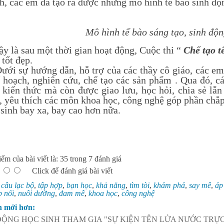
h, các em đã tạo ra được những mô hình tế bào sinh độ
Mô hình tế bào sáng tạo, sinh độn
sau một thời gian hoạt động, Cuộc thi “
Chế tạo t
 tốt đẹp.
 hướng dẫn, hỗ trợ của các thầy cô giáo, các em đ
 hoạch, nghiên cứu, chế tạo các sản phẩm . Qua đó, c
 kiến thức mà còn được giao lưu, học hỏi, chia sẻ lẫ
 yêu thích các môn khoa học, công nghệ góp phần chắ
 sinh bay xa, bay cao hơn nữa.
ểm của bài viết là: 35 trong 7 đánh giá
Click để đánh giá bài viết
:
câu lạc bộ
,
tập hợp
,
bạn học
,
khả năng
,
tìm tòi
,
khám phá
,
say mê
,
áp
p nối
,
nuôi dưỡng
,
đam mê
,
khoa học
,
công nghệ
n mới hơn:
ĐỘNG HỌC SINH THAM GIA "SỰ KIỆN TÊN LỬA NƯỚC TRỰ