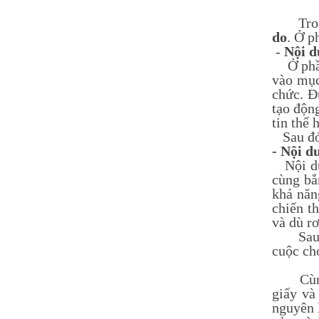
Nguyễn Thị Ngọc Linh -
Trong 
Lớp 9A3
HS xuất sắc nhất khối 9, điểm
do
. Ở p
trung bình đạt 9,5
-
Nội d
Ở phần 
vào mục
chức. Đ
tạo động
tin thể 
Sau đó,
- Nội d
Nội dun
cùng bắ
khả năn
chiến t
và dù rơ
Sau hai
cuộc cho
Cùng ch
giấy và
nguyên l