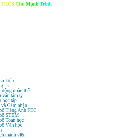
T
H
C
S
C
h
u
M
ạ
n
h
T
r
i
n
h
 sự kiện
g tác
t động đoàn thể
ư vấn tâm lý
n học tập
c và Cảm nhận
 bộ Tiếng Anh FEC
c bộ STEM
 bộ Toán học
 bộ Văn học
n
ch thành viên