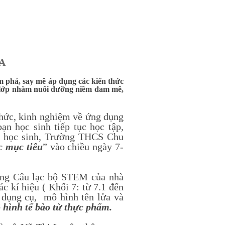
A
m phá, say mê áp dụng các kiến thức
rên lớp nhằm nuôi dưỡng niềm đam mê,
hức, kinh nghiệm về ứng dụng
ạn học sinh tiếp tục học tập,
o học sinh, Trường THCS Chu
c mục tiêu
” vào chiều ngày 7-
ng Câu lạc bộ STEM của nhà
c kí hiệu ( Khối 7: từ 7.1 đến
ị dụng cụ, mô hình tên lửa và
hình tế bào từ thực phẩm.