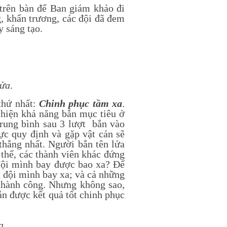
trên bàn để Ban giám khảo đi
g, khẩn trương, các đội đã đem
y sáng tạo.
lửa
.
hứ nhất:
Chinh phục tầm xa
.
ể hiện khả năng bắn mục tiêu ở
trung bình sau 3 lượt bắn vào
ực quy định và gặp vật cản sẽ
thẳng nhất. Người bắn tên lửa
 thể, các thành viên khác đứng
 đội mình bay được bao xa? Để
a đội mình bay xa; và cả những
 thành công. Nhưng không sao,
ắn được kết quả tốt chinh phục
a
.