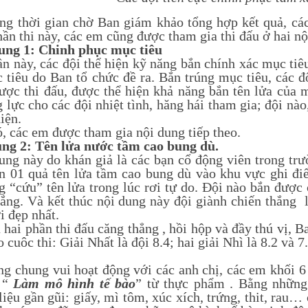
thời gian chờ Ban giám khảo tổng hợp kết quả, cá
hần thi này, các em cũng được tham gia thi đấu ở hai nộ
ung 1: Chinh phục mục tiêu
này, các đội thể hiện kỹ năng bắn chính xác mục tiêu.
 tiêu do Ban tổ chức đề ra. Bắn trúng mục tiêu, các đ
ược thi đấu, được thể hiện khả năng bắn tên lửa của 
 lực cho các đội nhiệt tình, hăng hái tham gia; đội nào
hiện.
 các em được tham gia nội dung tiếp theo.
ung 2: Tên lửa nước tầm cao bung dù.
g này do khán giả là các bạn cổ động viên trong trư
n 01 quả tên lửa tầm cao bung dù vào khu vực ghi đi
g “cứu” tên lửa trong lúc rơi tự do. Đội nào bắn được 
hắng. Và kết thúc nội dung này đội giành chiến thắng 
i đẹp nhất.
 phần thi đấu căng thẳng , hồi hộp và đầy thú vị, Ba
 cuôc thi: Giải Nhất là đội 8.4; hai giải Nhì là 8.2 v
ung vui hoạt động với các anh chị, các em khối 6
 “
Làm mô hình tế bào
” từ thực phẩm . Bằng những
iệu gần gũi: giấy, mì tôm, xúc xích, trứng, thit, rau…