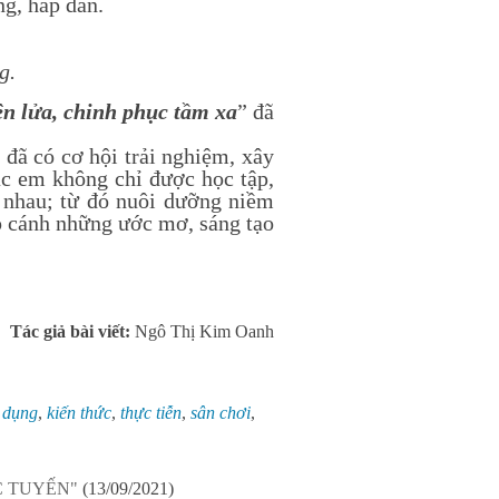
ng, hấp dẫn.
g.
ên lửa, chinh phục tầm xa
” đã
ã có cơ hội trải nghiệm, xây
ác em không chỉ được học tập,
n nhau; từ đó nuôi dưỡng niềm
p cánh những ước mơ, sáng tạo
Tác giả bài viết:
Ngô Thị Kim Oanh
 dụng
,
kiến thức
,
thực tiễn
,
sân chơi
,
C TUYẾN"
(13/09/2021)