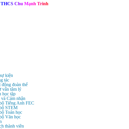
T
H
C
S
C
h
u
M
ạ
n
h
T
r
i
n
h
 sự kiện
g tác
t động đoàn thể
ư vấn tâm lý
n học tập
c và Cảm nhận
 bộ Tiếng Anh FEC
c bộ STEM
 bộ Toán học
 bộ Văn học
n
ch thành viên