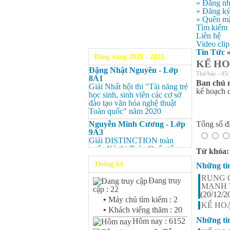
» Đăng n
» Đăng k
» Quên mậ
Tìm kiếm
Liên hệ
Video clip
Tin Tức
Bảng vàng 2020 - 2021
KẾ HO
Đặng Nhật Nguyên - Lớp
Thứ bảy - 05/
8A1
Ban chủ 
Giải Nhất hội thi "Tài năng trẻ
kế hoạch 
học sinh, sinh viên các cơ sở
đào tạo văn hóa nghệ thuật
Toàn quốc" năm 2020
Nguyễn Minh Cương - Lớp
Tổng số đi
9A3
Giải DISTINCTION toàn
quốc Kỳ thi Toán Quốc tế
Từ khóa
Kangaroo – IKMC 2020
Thống kê
Những ti
Nguyễn Minh Cương - Lớp
9A3
RUNG 
Đang truy
Giải Ba kỳ thi chọn HSG cấp
MẠNH 
cập : 22
tỉnh môn Toán.
(20/12/2
•
Máy chủ tìm kiếm : 2
KẾ HO
Bùi Quang Minh - Lớp 9A3
•
Khách viếng thăm : 20
Giải DISTINCTION Toàn
Những ti
Hôm nay : 6152
quốc Kỳ thi Toán Quốc tế