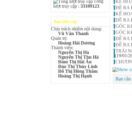
Tổng
Kangaroo – IKMC 2020
KẾ HO
lượt truy cập :
33109123
ĐỀ RA 
Bùi Quang Minh - Lớp 9A3
Giải Ba kỳ thi chọn HSG cấp
KẾ HO
tỉnh môn Toán.
ĐỀ RA 
Ban biên tập
Đinh Anh Thư - Lớp 9A3
GÓC K
Chịu trách nhiệm nội dung:
Giải Nhì kỳ thi chọn HSG cấp
GÓC K
Vũ Văn Thanh
tỉnh môn Sinh học.
Quản trị:
ĐỀ RA 
Chu Quang Lượng - Lớp
Hoàng Hải Dương
ĐỀ RA 
9A3
Thành viên:
TRẢI N
Giải Ba kỳ thi chọn HSG cấp
Nguyễn Thị Hà
(19/01/2
tỉnh môn Toán.
Nguyễn Thị Thu Hà
CHƯƠN
Đàm Thị Hải Âu
Lê Minh Chiến- Lớp 9A3
Đào Thị Thùy Linh
Giải Ba kỳ thi chọn HSG cấp
Đỗ Thị Hồng Thắm
tỉnh môn Sinh học.
Hoàng Thị Hạnh
Bạn cần 
Đào Thu Hiền - Lớp 9A1
Giải Ba kỳ thi chọn HSG cấp
tỉnh môn Tiếng Anh.
Nguyễn Mạnh Dũng - Lớp
6A1
Đạt TOP 5% học sinh xuất sắc
Toàn quốc Kỳ thi Toán Quốc
tế Kangaroo – IKMC 2021
Nguyễn Lê Bảo Ngọc - Lớp
6A2