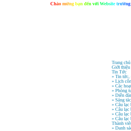
C
h
à
o
m
ừ
n
g
b
ạ
n
đ
ế
n
v
ớ
i
W
e
b
s
i
t
e
t
r
ư
ờ
n
g
Trang chủ
Giới thiệu
Tin Tức
» Tin tức,
» Lịch côn
» Các hoạ
» Phòng t
» Diễn đà
» Sáng tá
» Câu lạc
» Câu lạ
» Câu lạc
» Câu lạc
Thành viê
» Danh sá