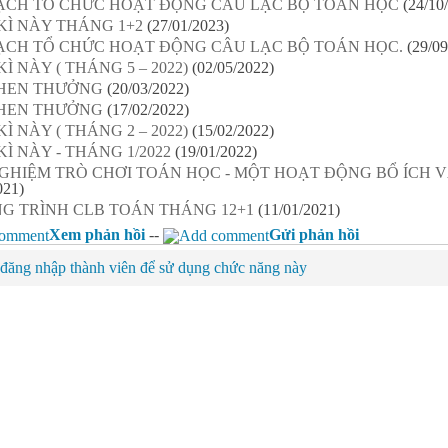
ẠCH TỔ CHỨC HOẠT ĐỘNG CÂU LẠC BỘ TOÁN HỌC
(24/10
KÌ NÀY THÁNG 1+2
(27/01/2023)
ẠCH TỔ CHỨC HOẠT ĐỘNG CÂU LẠC BỘ TOÁN HỌC.
(29/09
KÌ NÀY ( THÁNG 5 – 2022)
(02/05/2022)
HEN THƯỞNG
(20/03/2022)
HEN THƯỞNG
(17/02/2022)
KÌ NÀY ( THÁNG 2 – 2022)
(15/02/2022)
KÌ NÀY - THÁNG 1/2022
(19/01/2022)
GHIỆM TRÒ CHƠI TOÁN HỌC - MỘT HOẠT ĐỘNG BỔ ÍCH V
021)
G TRÌNH CLB TOÁN THÁNG 12+1
(11/01/2021)
Xem phản hồi
--
Gửi phản hồi
đăng nhập thành viên để sử dụng chức năng này