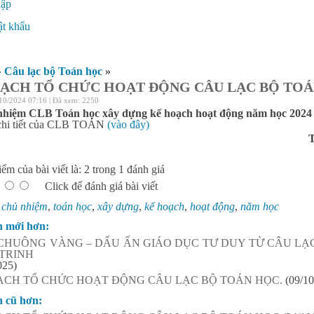
hập
ý
t khẩu
»
Câu lạc bộ Toán học
»
ẠCH TỔ CHỨC HOẠT ĐỘNG CÂU LẠC BỘ TOÁ
10/2024 07:16 | Đã xem: 2250
nhiệm CLB Toán học xây dựng kế hoạch hoạt động năm học 2024 
chi tiết của CLB TOÁN
(vào đây)
T
ểm của bài viết là: 2 trong 1 đánh giá
Click để đánh giá bài viết
:
chủ nhiệm
,
toán học
,
xây dựng
,
kế hoạch
,
hoạt động
,
năm học
n mới hơn:
CHUÔNG VÀNG – DẤU ẤN GIÁO DỤC TƯ DUY TỪ CÂU LẠ
TRINH
025)
ẠCH TỔ CHỨC HOẠT ĐỘNG CÂU LẠC BỘ TOÁN HỌC.
(09/10
n cũ hơn: