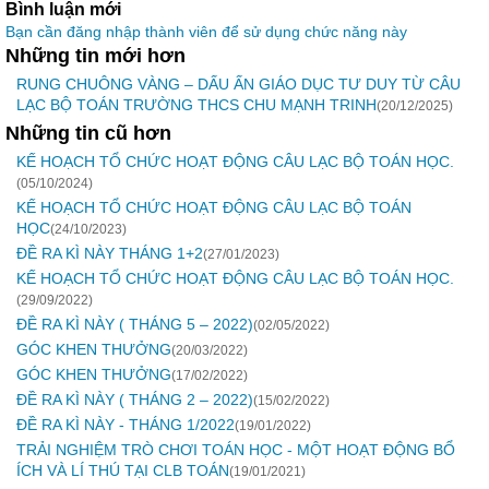
Bình luận mới
Bạn cần đăng nhập thành viên để sử dụng chức năng này
Những tin mới hơn
RUNG CHUÔNG VÀNG – DẤU ẤN GIÁO DỤC TƯ DUY TỪ CÂU
LẠC BỘ TOÁN TRƯỜNG THCS CHU MẠNH TRINH
(20/12/2025)
Những tin cũ hơn
KẾ HOẠCH TỔ CHỨC HOẠT ĐỘNG CÂU LẠC BỘ TOÁN HỌC.
(05/10/2024)
KẾ HOẠCH TỔ CHỨC HOẠT ĐỘNG CÂU LẠC BỘ TOÁN
HỌC
(24/10/2023)
ĐỀ RA KÌ NÀY THÁNG 1+2
(27/01/2023)
KẾ HOẠCH TỔ CHỨC HOẠT ĐỘNG CÂU LẠC BỘ TOÁN HỌC.
(29/09/2022)
ĐỀ RA KÌ NÀY ( THÁNG 5 – 2022)
(02/05/2022)
GÓC KHEN THƯỞNG
(20/03/2022)
GÓC KHEN THƯỞNG
(17/02/2022)
ĐỀ RA KÌ NÀY ( THÁNG 2 – 2022)
(15/02/2022)
ĐỀ RA KÌ NÀY - THÁNG 1/2022
(19/01/2022)
TRẢI NGHIỆM TRÒ CHƠI TOÁN HỌC - MỘT HOẠT ĐỘNG BỔ
ÍCH VÀ LÍ THÚ TẠI CLB TOÁN
(19/01/2021)