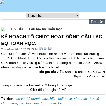
Tin Tức
Câu lạc bộ Toán học
KẾ HOẠCH TỔ CHỨC HOẠT ĐỘNG CÂU LẠC
BỘ TOÁN HỌC.
Thứ năm - 09/10/2025 15:44
Căn cứ kế hoạch về việc thực hiện nhiệm vụ năm học của trường
THCS Chu Mạnh Trinh. Căn cứ thực tế của tổ KHTN. Ban chủ nhiệm
CLB Toán học xây dựng kế hoạch hoạt động năm học 2025 – 2026
nhấn
vào đây
để xem kế hoạch chi tiết
Tác giả bài viết:
Ban chủ nhiệm CLB TOÁN
Nguồn tin:
sáng tác
Tổng số điểm của bài viết là: 3 trong 1 đánh giá
Click để đánh giá bài viết
Từ khóa:
căn cứ
,
kế hoạch
,
thực hiện
,
nhiệm vụ
,
năm học
,
thực tế
,
chủ nhiệm
,
toán học
,
xây dựng
,
hoạt động