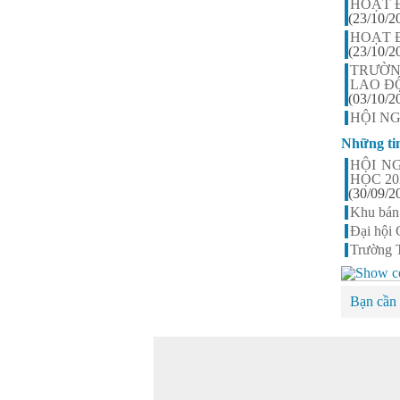
HOẠT 
Nguyễn Thị Ngọc Linh -
(23/10/2
Lớp 9A3
HOẠT 
HS xuất sắc nhất khối 9, điểm
(23/10/2
trung bình đạt 9,5
TRƯỜN
LAO ĐỘ
(03/10/2
HỘI N
Những ti
HỘI N
HỌC 20
(30/09/2
Khu bán
Đại hội
Trường 
Bạn cần 