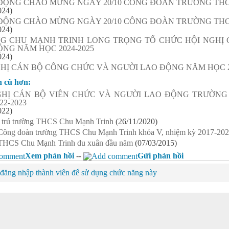
ĐỘNG CHÀO MỪNG NGÀY 20/10 CÔNG ĐOÀN TRƯỜNG TH
024)
ĐỘNG CHÀO MỪNG NGÀY 20/10 CÔNG ĐOÀN TRƯỜNG TH
024)
G CHU MẠNH TRINH LONG TRỌNG TỔ CHỨC HỘI NGHỊ 
NG NĂM HỌC 2024-2025
024)
GHỊ CÁN BỘ CÔNG CHỨC VÀ NGƯỜI LAO ĐỘNG NĂM HỌC 2
n cũ hơn:
GHỊ CÁN BỘ VIÊN CHỨC VÀ NGƯỜI LAO ĐỘNG TRƯỜN
22-2023
022)
 trú trường THCS Chu Mạnh Trinh
(26/11/2020)
 Công đoàn trường THCS Chu Mạnh Trinh khóa V, nhiệm kỳ 2017-20
THCS Chu Mạnh Trinh du xuân đầu năm
(07/03/2015)
Xem phản hồi
--
Gửi phản hồi
đăng nhập thành viên để sử dụng chức năng này