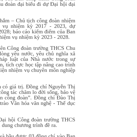
 đoàn đại biểu đi dự Đại hội đại
 Thắm – Chủ tịch công đoàn nhiệm
m vụ nhiệm kỳ 2017 - 2023, dự
2028; báo cáo kiểm điểm của Ban
hiệm vụ nhiệm kỳ 2023 - 2028.
iên Công đoàn trường THCS Chu
 lòng yêu nước, yêu chủ nghĩa xã
pháp luật của Nhà nước trong sự
, tích cực học tập nâng cao trình
 hiện nhiệm vụ chuyên môn nghiệp
n có giá trị. Đồng chí Nguyễn Thị
ông tác chăm lo đời sống, bảo vệ
iên công đoàn”. Đồng chí Đào Thị
 trào Văn hóa văn nghệ - Thể dục
, Đại hội Công đoàn trường THCS
 dung chương trình đề ra.
n và bầu được 03 đồng chí vào Ban