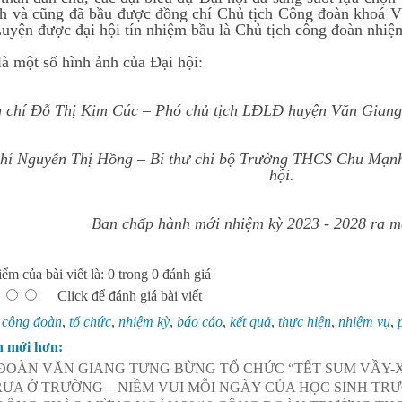
h và cũng đã bầu được đồng chí Chủ tịch Công đoàn khoá V
uyện được đại hội tín nhiệm bầu là Chủ tịch công đoàn nhiệ
là một số hình ảnh của Đại hội:
 chí Đỗ Thị Kim Cúc – Phó chủ tịch LĐLĐ huyện Văn Giang 
hí Nguyễn Thị Hồng – Bí thư chi bộ Trường THCS Chu Mạnh
hội.
Ban chấp hành mới nhiệm kỳ 2023 - 2028 ra mắ
ểm của bài viết là: 0 trong 0 đánh giá
Click để đánh giá bài viết
:
công đoàn
,
tổ chức
,
nhiệm kỳ
,
báo cáo
,
kết quả
,
thực hiện
,
nhiệm vụ
,
n mới hơn:
ĐOÀN VĂN GIANG TƯNG BỪNG TỔ CHỨC “TẾT SUM VẦY-
RƯA Ở TRƯỜNG – NIỀM VUI MỖI NGÀY CỦA HỌC SINH TR