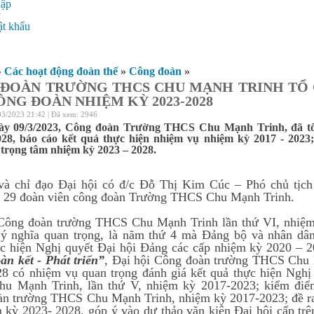
hập
ý
t khẩu
»
Các hoạt động đoàn thể
»
Công đoàn
»
ĐOÀN TRƯỜNG THCS CHU MẠNH TRINH TỔ
ÔNG ĐOÀN NHIỆM KỲ 2023-2028
03/2023 21:42 | Đã xem: 2946
ày 09/3/2023, Công đoàn Trường THCS Chu Mạnh Trinh, đã tổ
028, báo cáo kết quả thực hiện nhiệm vụ nhiệm kỳ 2017 - 2023
trọng tâm nhiệm kỳ 2023 – 2028.
và chỉ đạo Đại hội có đ/c Đỗ Thị Kim Cúc – Phó chủ tịc
 29 đoàn viên công đoàn Trường THCS Chu Mạnh Trinh.
Công đoàn trường THCS Chu Mạnh Trinh lần thứ VI, nhiệm 
ý nghĩa quan trọng, là năm thứ 4 mà Đảng bộ và nhân dân 
ực hiện Nghị quyết Đại hội Đảng các cấp nhiệm kỳ 2020 – 
àn kết - Phát triển”
, Đại hội Công đoàn trường THCS Chu 
8 có nhiệm vụ quan trọng đánh giá kết quả thực hiện Nghị
u Mạnh Trinh, lần thứ V, nhiệm kỳ 2017-2023; kiểm điể
n trường THCS Chu Mạnh Trinh, nhiệm kỳ 2017-2023; đề r
 kỳ 2023- 2028, góp ý vào dự thảo văn kiện Đại hội cấp t