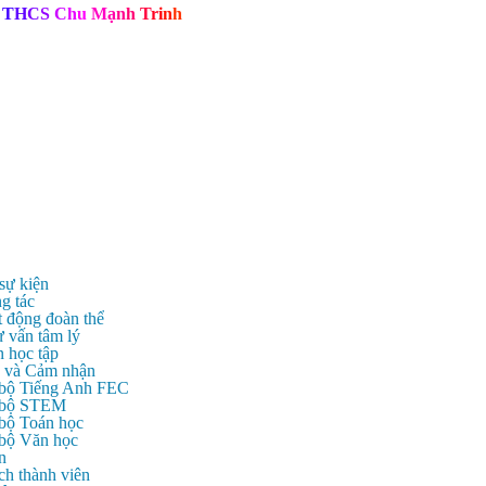
T
H
C
S
C
h
u
M
ạ
n
h
T
r
i
n
h
 sự kiện
g tác
t động đoàn thể
ư vấn tâm lý
n học tập
c và Cảm nhận
 bộ Tiếng Anh FEC
c bộ STEM
 bộ Toán học
 bộ Văn học
n
ch thành viên