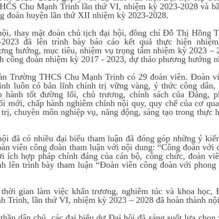
HCS Chu Mạnh Trinh lần thứ VI, nhiệm kỳ 2023-2028 và bầu
g đoàn huyện lần thứ XII nhiệm kỳ 2023-2028.
hội, thay mặt đoàn chủ tịch đại hội, đồng chí Đỗ Thị Hồng
-2023 đã lên trình bày báo cáo kết quả thực hiện nhiệ
ơng hướng, mục tiêu, nhiệm vụ trọng tâm nhiệm kỳ 2023 – 
h công đoàn nhiệm kỳ 2017 - 2023, dự thảo phương hướng n
àn Trường THCS Chu Mạnh Trinh có 29 đoàn viên. Đoàn v
nh luôn có bản lĩnh chính trị vững vàng, ý thức công dân,
p hành tốt đường lối, chủ trương, chính sách của Đảng, 
ổi mới, chấp hành nghiêm chỉnh nội quy, quy chế của cơ quan
 trị, chuyên môn nghiệp vụ, năng động, sáng tạo trong thực
hội đã có nhiều đại biểu tham luận đã đóng góp những ý kiế
àn viên công đoàn tham luận với nội dung: “Công đoàn với c
ợi ích hợp pháp chính đáng của cán bộ, công chức, đoàn v
h lên trình bày tham luận “Đoàn viên công đoàn với phong
thời gian làm việc khẩn trương, nghiêm túc và khoa học
 Trinh, lần thứ VI, nhiệm kỳ 2023 – 2028 đã hoàn thành nội
 thần dân chủ, các đại biểu dự Đại hội đã sáng suốt lựa chọ