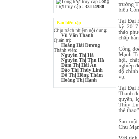
Tổng
Kangaroo – IKMC 2020
trường T
lượt truy cập :
33114988
Bùi Quang Minh - Lớp 9A3
biểu Côn
Giải Ba kỳ thi chọn HSG cấp
tỉnh môn Toán.
Tại Đại 
Ban biên tập
kỳ 2017
Đinh Anh Thư - Lớp 9A3
Chịu trách nhiệm nội dung:
Giải Nhì kỳ thi chọn HSG cấp
thảo phư
Vũ Văn Thanh
tỉnh môn Sinh học.
chấp hàn
Quản trị:
Chu Quang Lượng - Lớp
Hoàng Hải Dương
Công đo
9A3
Thành viên:
Mạnh Tri
Giải Ba kỳ thi chọn HSG cấp
Nguyễn Thị Hà
tỉnh môn Toán.
hội, chấ
Nguyễn Thị Thu Hà
nghiệp đ
Đàm Thị Hải Âu
Lê Minh Chiến- Lớp 9A3
Đào Thị Thùy Linh
độ chính
Giải Ba kỳ thi chọn HSG cấp
Đỗ Thị Hồng Thắm
vụ.
tỉnh môn Sinh học.
Hoàng Thị Hạnh
Đào Thu Hiền - Lớp 9A1
Tại Đại 
Giải Ba kỳ thi chọn HSG cấp
Thanh đo
tỉnh môn Tiếng Anh.
quyền, l
Nguyễn Mạnh Dũng - Lớp
Thùy Lin
6A1
thể thao”
Đạt TOP 5% học sinh xuất sắc
Toàn quốc Kỳ thi Toán Quốc
Sau một 
tế Kangaroo – IKMC 2021
Chu Mạnh
Nguyễn Lê Bảo Ngọc - Lớp
6A2
Với tinh