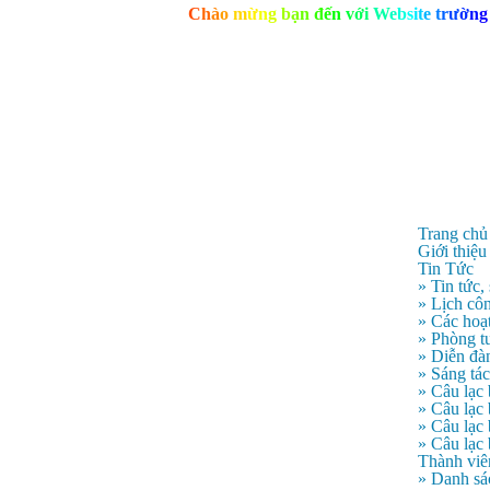
C
h
à
o
m
ừ
n
g
b
ạ
n
đ
ế
n
v
ớ
i
W
e
b
s
i
t
e
t
r
ư
ờ
n
g
Trang chủ
Giới thiệu
Tin Tức
» Tin tức,
» Lịch côn
» Các hoạ
» Phòng t
» Diễn đà
» Sáng tá
» Câu lạc
» Câu lạ
» Câu lạc
» Câu lạc
Thành viê
» Danh sá