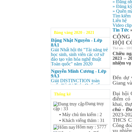
» Đăng n
» Đăng k
» Quên mậ
Tìm kiếm
Liên hệ
Video clip
Tin Tức
Bảng vàng 2020 - 2021
CÔNG 
Đặng Nhật Nguyên - Lớp
HỘI C
8A1
Thứ sáu - 10/
Giải Nhất hội thi "Tài năng trẻ
Chiều ng
học sinh, sinh viên các cơ sở
2023 – 2
đào tạo văn hóa nghệ thuật
nhiệm vụ 
Toàn quốc" năm 2020
Nguyễn Minh Cương - Lớp
9A3
Đến dự 
Giải DISTINCTION toàn
Giang và
quốc Kỳ thi Toán Quốc tế
Kangaroo – IKMC 2020
Đại hội 
Thống kê
Nguyễn Minh Cương - Lớp
điểm có 
9A3
Đang truy
khai, th
Giải Ba kỳ thi chọn HSG cấp
cập : 33
chủ - Đo
tỉnh môn Toán.
2023-202
•
Máy chủ tìm kiếm : 2
Bùi Quang Minh - Lớp 9A3
THCS Ch
•
Khách viếng thăm : 31
Giải DISTINCTION Toàn
Công đoà
Hôm nay : 5777
quốc Kỳ thi Toán Quốc tế
vụ nhiệm