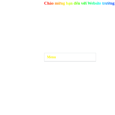
C
h
à
o
m
ừ
n
g
b
ạ
n
đ
ế
n
v
ớ
i
W
e
b
s
i
t
e
t
r
ư
ờ
n
g
Menu