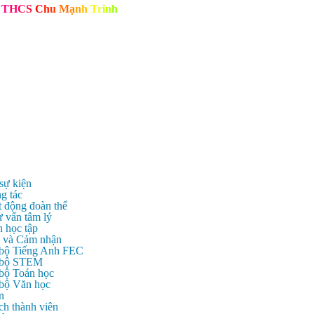
T
H
C
S
C
h
u
M
ạ
n
h
T
r
i
n
h
 sự kiện
g tác
t động đoàn thể
ư vấn tâm lý
n học tập
c và Cảm nhận
 bộ Tiếng Anh FEC
c bộ STEM
 bộ Toán học
 bộ Văn học
n
ch thành viên