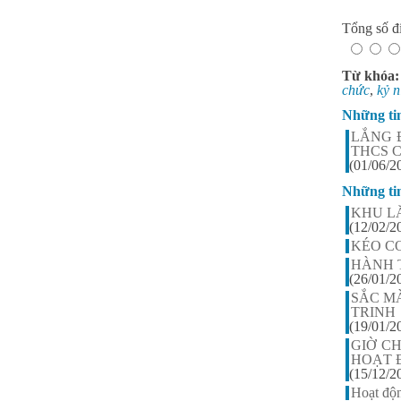
Tổng số đi
Từ khóa
chức
,
kỷ 
Những ti
LẮNG 
THCS 
(01/06/2
Những ti
KHU L
(12/02/2
KÉO C
HÀNH T
(26/01/2
SẮC M
TRINH
(19/01/2
GIỜ C
HOẠT 
(15/12/2
Hoạt độ