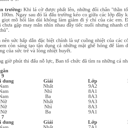
ân trường:
Khi lá cờ được phất lên, những đôi chân "thần tố
 100m. Ngay sau đó là đấu trường kéo co giữa các lớp đầy k
 giọt mồ hôi lăn dài không làm giảm đi ý chí của các em.
i chưa gặp may mắn nhìn nhau đầy tiếc nuối nhưng nhanh c
thủ".
 nên sức hấp dẫn đặc biệt chính là sự cuồng nhiệt của các 
 em còn sáng tạo tận dụng cả những mặt ghế hỏng để làm d
ng của sức trẻ và lòng nhiệt huyết.
g giờ phút thi đấu nỗ lực, Ban tổ chức đã tìm ra những cá nhâ
ngắn
 9
i dung
Giải
Lớp
Nam
Nhất
9A2
Nam
Nhì
8A1
Nam
Ba
8A3
Nữ
Nhất
9A3
Nữ
Nhì
8A3
Nữ
Ba
9A1
 7
i dung
Giải
Lớp
Nam
Nhất
7A1