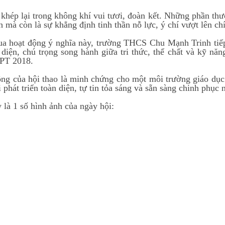
 khép lại trong không khí vui tươi, đoàn kết. Những phần th
ch mà còn là sự khẳng định tinh thần nỗ lực, ý chí vượt lên c
a hoạt động ý nghĩa này, trường THCS Chu Mạnh Trinh tiếp
 diện, chú trọng song hành giữa tri thức, thể chất và kỹ n
PT 2018.
ng của hội thao là minh chứng cho một môi trường giáo dục
 phát triển toàn diện, tự tin tỏa sáng và sẵn sàng chinh phục 
 là 1 số hình ảnh của ngày hội: