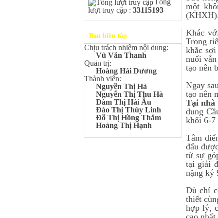
Tổng
Kangaroo – IKMC 2020
một khô
lượt truy cập :
33115193
Bùi Quang Minh - Lớp 9A3
(KHXH)
Giải Ba kỳ thi chọn HSG cấp
tỉnh môn Toán.
Khác với
Ban biên tập
Trong ti
Đinh Anh Thư - Lớp 9A3
Chịu trách nhiệm nội dung:
Giải Nhì kỳ thi chọn HSG cấp
khắc sợi
Vũ Văn Thanh
tỉnh môn Sinh học.
nuối vẫn
Quản trị:
tạo nên 
Chu Quang Lượng - Lớp
Hoàng Hải Dương
9A3
Thành viên:
Ngay sau
Giải Ba kỳ thi chọn HSG cấp
Nguyễn Thị Hà
tỉnh môn Toán.
tạo nên 
Nguyễn Thị Thu Hà
Tại nhà
Đàm Thị Hải Âu
Lê Minh Chiến- Lớp 9A3
Đào Thị Thùy Linh
dung Cầu
Giải Ba kỳ thi chọn HSG cấp
Đỗ Thị Hồng Thắm
khối 6-7
tỉnh môn Sinh học.
Hoàng Thị Hạnh
Đào Thu Hiền - Lớp 9A1
Tâm điểm
Giải Ba kỳ thi chọn HSG cấp
đấu được
tỉnh môn Tiếng Anh.
từ sự gó
Nguyễn Mạnh Dũng - Lớp
tại giải
6A1
nặng ký 
Đạt TOP 5% học sinh xuất sắc
Toàn quốc Kỳ thi Toán Quốc
Dù chỉ c
tế Kangaroo – IKMC 2021
thiết cù
Nguyễn Lê Bảo Ngọc - Lớp
hợp lý, 
6A2
cao nhất 