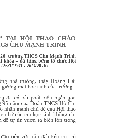
” TẠI HỘI THAO CHÀO
HCS CHU MẠNH TRINH
3/2026, trường THCS Chu Mạnh Trinh
ại khóa – đã tưng bừng tổ chức Hội
6/3/1931 - 26/3/2026).
ởng nhà trường, thầy Hoàng Hải
0 gương mặt học sinh của trường.
g đã có bài phát biểu ngắn gọn
ang 95 năm của Đoàn TNCS Hồ Chí
 cô nhấn mạnh chủ đề của Hội thao
ắc nhở các em học sinh không chỉ
h để tự tin vươn ra biển lớn trong
đầu tiên với trận đấu kéo co "có