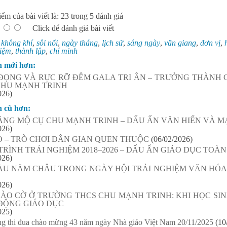
ểm của bài viết là: 23 trong 5 đánh giá
Click để đánh giá bài viết
:
không khí
,
sôi nổi
,
ngày tháng
,
lịch sử
,
sáng ngày
,
văn giang
,
đơn vị
,
niệm
,
thành lập
,
chí minh
n mới hơn:
ĐỌNG VÀ RỰC RỠ ĐÊM GALA TRI ÂN – TRƯỞNG THÀNH C
CHU MẠNH TRINH
026)
n cũ hơn:
ĂNG MỘ CỤ CHU MẠNH TRINH – DẤU ẤN VĂN HIẾN VÀ 
026)
O – TRÒ CHƠI DÂN GIAN QUEN THUỘC
(06/02/2026)
RÌNH TRẢI NGHIỆM 2018–2026 – DẤU ẤN GIÁO DỤC TOÀ
026)
ÀU NĂM CHÂU TRONG NGÀY HỘI TRẢI NGHIỆM VĂN HÓA
026)
HÀO CỜ Ở TRƯỜNG THCS CHU MẠNH TRINH: KHI HỌC SI
ĐỘNG GIÁO DỤC
025)
ng thi đua chào mừng 43 năm ngày Nhà giáo Việt Nam 20/11/2025
(10