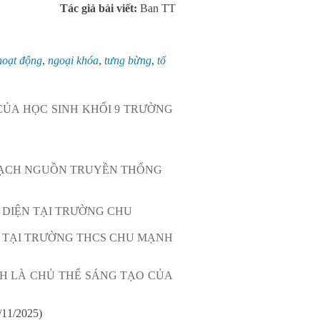
Tác giả bài viết:
Ban TT
hoạt động
,
ngoại khóa
,
tưng bừng
,
tổ
ỦA HỌC SINH KHỐI 9 TRƯỜNG
MẠCH NGUỒN TRUYỀN THỐNG
N DIỆN TẠI TRƯỜNG CHU
 TẠI TRƯỜNG THCS CHU MẠNH
NH LÀ CHỦ THỂ SÁNG TẠO CỦA
/11/2025)