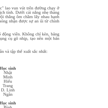
c" lao vun vút trên đường chạy ở
ịch tính. Dưới cái nắng nhẹ tháng
 Đội thắng ôm chầm lấy nhau hạnh
hóng nhận được sự an ủi từ chính
cổ động viên. Không chỉ kèn, băng
ụng cụ gõ nhịp, tạo nên một bản
n và tập thể xuất sắc nhất:
Học sinh
Nhật
Minh
Hiếu
Trang
D. Linh
Ngân
Học sinh
Bình