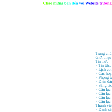
C
h
à
o
m
ừ
n
g
b
ạ
n
đ
ế
n
v
ớ
i
W
e
b
s
i
t
e
t
r
ư
ờ
n
g
Trang chủ
Giới thiệu
Tin Tức
» Tin tức,
» Lịch côn
» Các hoạ
» Phòng t
» Diễn đà
» Sáng tá
» Câu lạc
» Câu lạ
» Câu lạc
» Câu lạc
Thành viê
» Danh sá