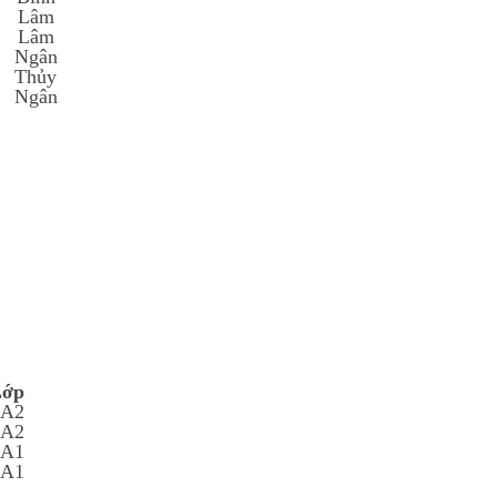
Lâm
Lâm
Ngân
Thủy
Ngân
Lớp
6A2
7A2
8A1
9A1