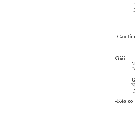
Nguyễn Thị Ngọc Linh -
Lớp 9A3
HS xuất sắc nhất khối 9, điểm
trung bình đạt 9,5
-
Cầu lô
Giải
N
N
G
N
N
-
Kéo co