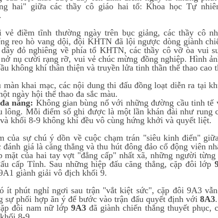
ng hai" giữa các thầy cô giáo hai tổ: Khoa học Tự nh
.
 vẻ điềm tĩnh thường ngày trên bục giảng, các thầy cô nhậ
ếng reo hò vang dội, đội KHTN đã lội ngược dòng giành ch
 dây đỏ nghiêng về phía tổ KHTN, các thầy cô vỡ òa vui s
 nở nụ cười rạng rỡ, vui vẻ chúc mừng đồng nghiệp. Hình ản
bầu không khí thân thiện và truyền lửa tinh thần thể thao cao
 màn khai mạc, các nội dung thi đấu đồng loạt diễn ra tại k
một ngày hội thể thao đa sắc màu.
 đa năng:
Không gian bùng nổ với những đường cầu tinh tế 
 lông. Mỗi điểm số ghi được là một lần khán đài như rung c
 và khối 8-9 không khí đều vô cùng hứng khởi và quyết liệt.
 của sự chú ý dồn về cuộc chạm trán "siêu kinh điển" giữ
 đánh giá là căng thẳng và thu hút đông đảo cổ động viên nh
p mặt của hai tay vợt "đẳng cấp" nhất xã, những người từng
 đấu cấp Tỉnh. Sau những hiệp đấu căng thẳng, cặp đôi lớp
9A1 giành giải vô địch khối 9.
ó ít phút nghỉ ngơi sau trận "vắt kiệt sức", cặp đôi 9A3 vẫ
ng sự phối hợp ăn ý để bước vào trận đấu quyết định với
8A3
cặp đôi nam nữ lớp
9A3
đã giành chiến thắng thuyết phục, c
khối 8-9.