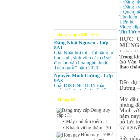
» Đăng n
» Đăng k
» Quên mậ
Tìm kiếm
Liên hệ
Video clip
Tin Tức
Bảng vàng 2020 - 2021
RỰC C
Đặng Nhật Nguyên - Lớp
MỪNG 
8A1
Thứ ba - 31/0
Giải Nhất hội thi "Tài năng trẻ
Trong kh
học sinh, sinh viên các cơ sở
(xã Văn G
đào tạo văn hóa nghệ thuật
thao chà
Toàn quốc" năm 2020
Nguyễn Minh Cương - Lớp
9A3
Đến dự 
Giải DISTINCTION toàn
Dương – 
quốc Kỳ thi Toán Quốc tế
Kangaroo – IKMC 2020
Mở đầu 
Thống kê
Nguyễn Minh Cương - Lớp
nhưng đầ
9A3
Đang truy
Minh với
Giải Ba kỳ thi chọn HSG cấp
cập : 31
năm nay
tỉnh môn Toán.
nỗ lực t
•
Máy chủ tìm kiếm : 1
Bùi Quang Minh - Lớp 9A3
kỷ nguyê
•
Khách viếng thăm : 30
Giải DISTINCTION Toàn
Hôm nay : 5982
quốc Kỳ thi Toán Quốc tế
Sức nóng