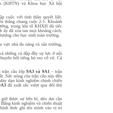
iên (KHTN) và Khoa học Xã hội
p cuộc với tinh thần quyết liệt.
iến thắng chung cuộc 2-1. Khoảnh
ướng, trong khi tổ KHXH dù tiếc
h ấy đã xóa tan mọi khoảng cách,
 thượng cho học sinh toàn trường.
hu vực nhà đa năng và sân trường,
và những cú đập đầy uy lực ở nội
huyển bởi tiếng hò reo cổ vũ. Cả
a trận cầu lớp
9A3 và 9A1
– trận
ất. Sức nóng của trận cầu này đến
 dày dạn kinh nghiệm chinh chiến
9A3
đã xuất sắc vượt qua đối thủ
n giữ được sự bền bỉ, dẻo dai cần
. Bằng kinh nghiệm và chiến thuật
hính thức ghi tên mình vào vị trí