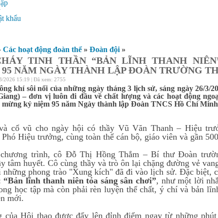
hập
ý
t khẩu
»
Các hoạt động đoàn thể
»
Đoàn đội
»
HÁY TINH THẦN “BẢN LĨNH THANH NIÊN
95 NĂM NGÀY THÀNH LẬP ĐOÀN TRƯỜNG T
3/2026 15:19 | Đã xem: 2755
ông khí sôi nổi của những ngày tháng 3 lịch sử, sáng ngày 26/
iang) – đơn vị luôn đi đầu về chất lượng và các hoạt động ngo
o mừng kỷ niệm 95 năm Ngày thành lập Đoàn TNCS Hồ Chí Minh (2
và cổ vũ cho ngày hội có thầy Vũ Văn Thanh – Hiệu trư
Phó Hiệu trưởng, cùng toàn thể cán bộ, giáo viên và gần 50
chương trình, cô Đỗ Thị Hồng Thắm – Bí thư Đoàn trườn
y tâm huyết. Cô cùng thầy và trò ôn lại chặng đường vẻ v
 những phong trào "Xung kích" đã đi vào lịch sử. Đặc biệt,
:
“Bản lĩnh thanh niên tỏa sáng sân chơi”
, như một lời nh
rong học tập mà còn phải rèn luyện thể chất, ý chí và bản lĩn
n mới.
 của Hội thao được đẩy lên đỉnh điểm ngay từ những phút 