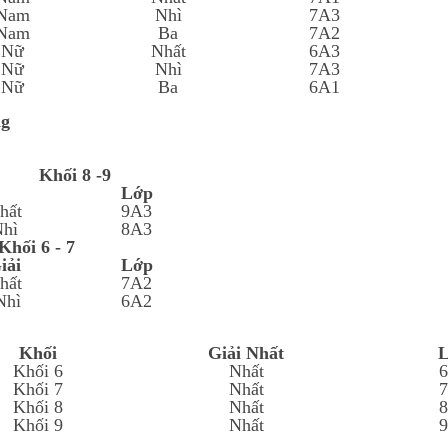
Nam
Nhì
7A3
Nam
Ba
7A2
Nữ
Nhất
6A3
Nữ
Nhì
7A3
Nữ
Ba
6A1
ng
Khối 8 -9
Lớp
hất
9A3
hì
8A3
Khối 6 - 7
iải
Lớp
hất
7A2
hì
6A2
Khối
Giải Nhất
Khối 6
Nhất
Khối 7
Nhất
Khối 8
Nhất
Khối 9
Nhất