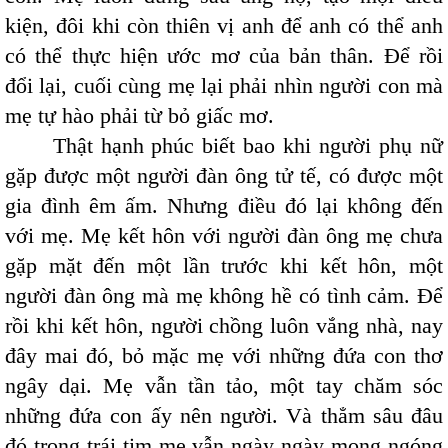
kiện, đôi khi còn thiên vị anh để anh có thể anh
có thể thực hiện ước mơ của bản thân. Để rồi
đổi lại, cuối cùng mẹ lại phải nhìn người con mà
mẹ tự hào phải từ bỏ giấc mơ.
Thật hạnh phúc biết bao khi người phụ nữ
gặp được một người đàn ông tử tế, có được một
gia đình êm ấm. Nhưng điều đó lại không đến
với mẹ. Mẹ kết hôn với người đàn ông mẹ chưa
gặp mặt đến một lần trước khi kết hôn, một
người đàn ông mà mẹ không hề có tình cảm. Để
rồi khi kết hôn, người chồng luôn vắng nhà, nay
đây mai đó, bỏ mặc mẹ với những đứa con thơ
ngây dại. Mẹ vẫn tần tảo, một tay chăm sóc
những đứa con ấy nên người. Và thẳm sâu đâu
đó trong trái tim mẹ vẫn ngày ngày mong ngóng