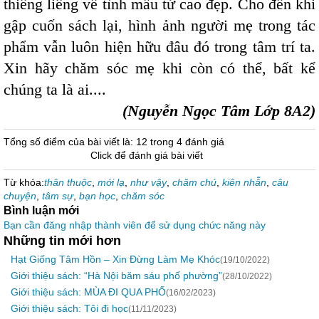
thiêng liêng về tình mẫu tử cao đẹp. Cho đến khi
gập cuốn sách lại, hình ảnh người mẹ trong tác
phẩm vẫn luôn hiện hữu đâu đó trong tâm trí ta.
Xin hãy chăm sóc mẹ khi còn có thể, bất kể
chúng ta là ai....
(Nguyễn Ngọc Tâm Lớp 8A2)
Tổng số điểm của bài viết là: 12 trong 4 đánh giá
Click để đánh giá bài viết
Từ khóa:
thân thuộc
,
mới lạ
,
như vậy
,
chăm chú
,
kiên nhẫn
,
câu
chuyện
,
tâm sự
,
bạn học
,
chăm sóc
Bình luận mới
Bạn cần đăng nhập thành viên để sử dụng chức năng này
Những tin mới hơn
Hạt Giống Tâm Hồn – Xin Đừng Làm Mẹ Khóc
(19/10/2022)
Giới thiệu sách: “Hà Nội băm sáu phố phường”
(28/10/2022)
Giới thiệu sách: MÙA ĐI QUA PHỐ
(16/02/2023)
Giới thiệu sách: Tôi đi học
(11/11/2023)