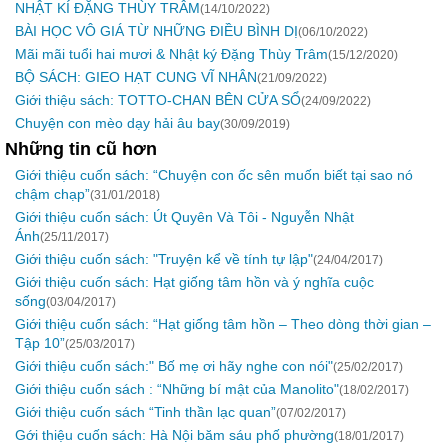
NHẬT KÍ ĐẶNG THÙY TRÂM
(14/10/2022)
BÀI HỌC VÔ GIÁ TỪ NHỮNG ĐIỀU BÌNH DỊ
(06/10/2022)
Mãi mãi tuổi hai mươi & Nhật ký Đặng Thùy Trâm
(15/12/2020)
BỘ SÁCH: GIEO HẠT CUNG VĨ NHÂN
(21/09/2022)
Giới thiệu sách: TOTTO-CHAN BÊN CỬA SỔ
(24/09/2022)
Chuyện con mèo dạy hải âu bay
(30/09/2019)
Những tin cũ hơn
Giới thiệu cuốn sách: “Chuyện con ốc sên muốn biết tại sao nó
chậm chạp”
(31/01/2018)
Giới thiệu cuốn sách: Út Quyên Và Tôi - Nguyễn Nhật
Ánh
(25/11/2017)
Giới thiệu cuốn sách: "Truyện kể về tính tự lập"
(24/04/2017)
Giới thiệu cuốn sách: Hạt giống tâm hồn và ý nghĩa cuộc
sống
(03/04/2017)
Giới thiệu cuốn sách: “Hạt giống tâm hồn – Theo dòng thời gian –
Tập 10”
(25/03/2017)
Giới thiệu cuốn sách:" Bố mẹ ơi hãy nghe con nói"
(25/02/2017)
Giới thiệu cuốn sách : “Những bí mật của Manolito"
(18/02/2017)
Giới thiệu cuốn sách “Tinh thần lạc quan”
(07/02/2017)
Gới thiệu cuốn sách: Hà Nội băm sáu phố phường
(18/01/2017)