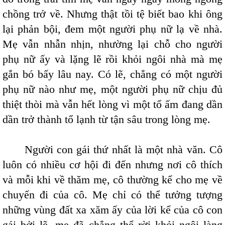
chồng trở về. Nhưng thật tồi tệ biết bao khi ông
lại phản bội, đem một người phụ nữ lạ về nhà.
Mẹ vẫn nhẫn nhịn, nhường lại chỗ cho người
phụ nữ ấy và lặng lẽ rồi khỏi ngôi nhà mà mẹ
gắn bó bấy lâu nay. Có lẽ, chẳng có một người
phụ nữ nào như mẹ, một người phụ nữ chịu đủ
thiệt thòi mà vẫn hết lòng vì một tổ ấm đang dần
dần trở thành tổ lạnh từ tận sâu trong lòng mẹ.
Người con gái thứ nhất là một nhà văn. Cô
luôn có nhiều cơ hội đi đến nhưng nơi cô thích
và mỗi khi về thăm mẹ, cô thường kể cho mẹ về
chuyến đi của cô. Mẹ chỉ có thể tưởng tượng
những vùng đất xa xăm ấy của lời kể của cô con
gái bởi lẽ, mẹ đã chẳng thể rời khỏi ngôi làng