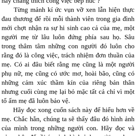
hay chăng thích công việc bếp núc ?"
Từng mảnh kí ức vụn vỡ xen lẫn hiện thực
đau thương để rồi mỗi thành viên trong gia đình
mới chợt nhận ra sự hi sinh cao cả của mẹ, một
người mẹ từ lâu luôn đứng phía sau họ. Sâu
trong thâm tâm những con người đó luôn cho
rằng đó là công việc, trách nhiệm đơn thuần của
mẹ. Có ai đâu biết rằng mẹ cũng là một người
phụ nữ, mẹ cũng có ước mơ, hoài bão, cũng có
những cảm xúc thầm kín của riêng bản thân
nhưng cuối cùng mẹ lại bỏ mặc tất cả chỉ vì một
tổ ấm mẹ đã luôn bảo vệ.
Hãy đọc xong cuốn sách này để hiểu hơn về
mẹ. Chắc hẳn, chúng ta sẽ thấy đâu đó hình ảnh
của mình trong những người con. Hãy đọc và