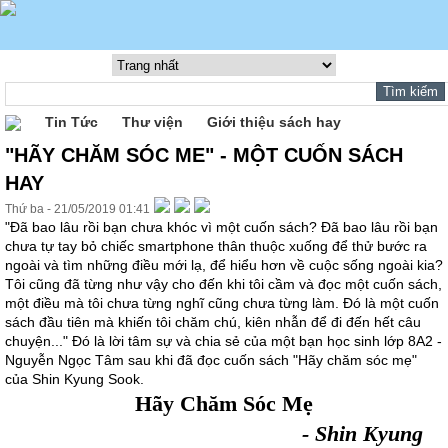
Tin Tức
Thư viện
Giới thiệu sách hay
"HÃY CHĂM SÓC ME" - MỘT CUỐN SÁCH
HAY
Thứ ba - 21/05/2019 01:41
"Đã bao lâu rồi bạn chưa khóc vì một cuốn sách? Đã bao lâu rồi bạn
chưa tự tay bỏ chiếc smartphone thân thuộc xuống để thử bước ra
ngoài và tìm những điều mới lạ, để hiểu hơn về cuộc sống ngoài kia?
Tôi cũng đã từng như vậy cho đến khi tôi cầm và đọc một cuốn sách,
một điều mà tôi chưa từng nghĩ cũng chưa từng làm. Đó là một cuốn
sách đầu tiên mà khiến tôi chăm chú, kiên nhẫn để đi đến hết câu
chuyện..." Đó là lời tâm sự và chia sẻ của một bạn học sinh lớp 8A2 -
Nguyễn Ngọc Tâm sau khi đã đọc cuốn sách "Hãy chăm sóc mẹ"
của Shin Kyung Sook.
Hãy Chăm Sóc M
ẹ
- Shin Kyung