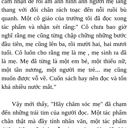
cảm nhận để rồi ám ảnh hình ảnh người mẹ lang
thang với đôi chân rách toạc đến nỗi ruồi bù
quanh. Một cô giáo của trường tôi đã đọc xong
tác phẩm và nhận xét rằng:" Cô chưa bao giờ
nghĩ rằng mẹ cũng từng chập chững những bước
đầu tiên, mẹ cũng lên ba, rồi mười hai, hai mươi
tuổi. Cô luôn cho rằng mẹ là mẹ , mẹ sinh ra đã
là mẹ. Mẹ đã từng là một em bé, một thiếu nữ,
một tân nương, một người mẹ trẻ... mẹ cũng
muốn được vỗ về. Cuốn sách hay nên đọc và tốn
khá nhiều nước mắt."
Vậy mới thấy, "Hãy chăm sóc mẹ" đã chạm
đến những trái tim của người đọc. Một tác phẩm
chân thật mà đầy tính nhân văn, một tác phẩm