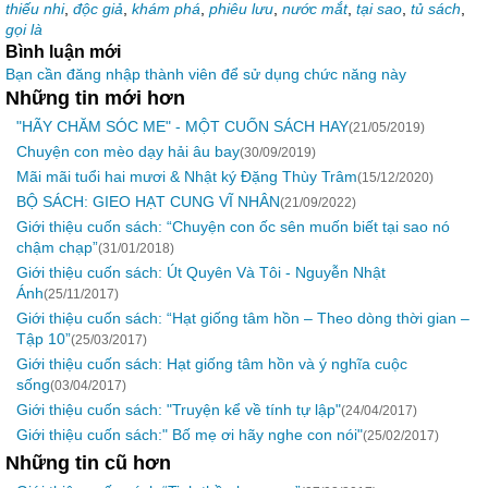
thiếu nhi
,
độc giả
,
khám phá
,
phiêu lưu
,
nước mắt
,
tại sao
,
tủ sách
,
gọi là
Bình luận mới
Bạn cần đăng nhập thành viên để sử dụng chức năng này
Những tin mới hơn
"HÃY CHĂM SÓC ME" - MỘT CUỐN SÁCH HAY
(21/05/2019)
Chuyện con mèo dạy hải âu bay
(30/09/2019)
Mãi mãi tuổi hai mươi & Nhật ký Đặng Thùy Trâm
(15/12/2020)
BỘ SÁCH: GIEO HẠT CUNG VĨ NHÂN
(21/09/2022)
Giới thiệu cuốn sách: “Chuyện con ốc sên muốn biết tại sao nó
chậm chạp”
(31/01/2018)
Giới thiệu cuốn sách: Út Quyên Và Tôi - Nguyễn Nhật
Ánh
(25/11/2017)
Giới thiệu cuốn sách: “Hạt giống tâm hồn – Theo dòng thời gian –
Tập 10”
(25/03/2017)
Giới thiệu cuốn sách: Hạt giống tâm hồn và ý nghĩa cuộc
sống
(03/04/2017)
Giới thiệu cuốn sách: "Truyện kể về tính tự lập"
(24/04/2017)
Giới thiệu cuốn sách:" Bố mẹ ơi hãy nghe con nói"
(25/02/2017)
Những tin cũ hơn