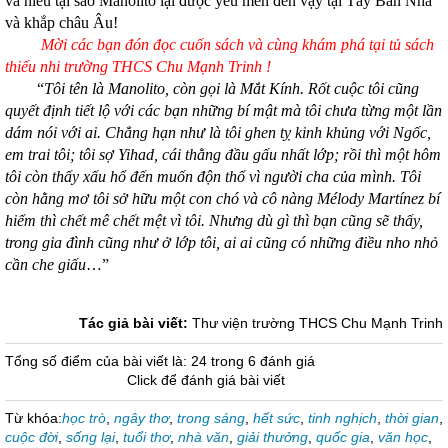
và hiểu tại sao Manolito lại được yêu mến đến vậy tại Tây Ban Nha
và khắp châu Âu!
Mời các bạn đón đọc cuốn sách và cùng khám phá tại tủ sách
thiếu nhi trường THCS Chu Mạnh Trinh !
“
Tôi tên là Manolito, còn gọi là Mắt Kính. Rốt cuộc tôi cũng
quyết định tiết lộ với các bạn những bí mật mà tôi chưa từng một lần
dám nói với ai. Chẳng hạn như là tôi ghen tỵ kinh khủng với Ngốc,
em trai tôi; tôi sợ Yihad, cái thằng đầu gấu nhất lớp; rồi thì một hôm
tôi còn thấy xấu hổ đến muốn độn thổ vì người cha của mình. Tôi
còn hằng mơ tôi sở hữu một con chó và cô nàng Mélody Martínez bí
hiểm thì chết mê chết mệt vì tôi. Nhưng dù gì thì bạn cũng sẽ thấy,
trong gia đình cũng như ở lớp tôi, ai ai cũng có những điều nho nhỏ
cần che giấu
…”
Tác giả bài viết:
Thư viện trường THCS Chu Mạnh Trinh
Tổng số điểm của bài viết là: 24 trong 6 đánh giá
Click để đánh giá bài viết
Từ khóa:
học trò
,
ngây thơ
,
trong sáng
,
hết sức
,
tinh nghịch
,
thời gian
,
cuộc đời
,
sống lại
,
tuổi thơ
,
nhà văn
,
giải thưởng
,
quốc gia
,
văn học
,