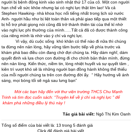
người bị bệnh động kinh vào sinh nhật thứ 17 của cô. Một con người
hạn chế về sức khỏe nhưng lại có nghị lực thật lớn lao! Và cả
Stephen Hawking- nhà khoa học nổi tiếng nhất trong lịch sử nước
Anh- người hầu như bị liệt toàn thân và phải giao tiếp qua một thiết
bị hỗ trợ phát giọng nói cũng đã trở thành thiên tài của thế kỉ nhờ
vào nghị lực phi thường của mình......Tất cả đã có được thành công
của riêng mình là nhờ vào ý chí và nghị lực.
Vì vậy, dù cuộc sống khó khăn có thế nào đi nữa thì chúng
ta đừng nên nản lòng, hãy vững tâm bước tiếp về phía trước và
khám phá bao điều còn đang chờ đợi chúng ta. Hãy dám nghĩ, dám
quyết định và lựa chọn con đường đi cho chính bản thân mình, đừng
nên nản lòng. Kiến thức, niềm tin, lòng nhiệt huyết và sự quyết tâm ,
kiên trì vượt khó sẽ là những người bạn đồng hành không thể thiếu
của mỗi người chúng ta trên con đường đời ấy. “ Hãy hướng về ánh
sáng, mọi bóng tối sẽ ngả sau lưng bạn”
Mời các bạn hãy đến với thư viện trường THCS Chu Mạnh
Trinh và tìm đọc cuốn sách: “Truyện kể về ý chí và nghị lực ” để
khám phá những điều lý thú này !
Tác giả bài viết:
Ngô Thị Kim Oanh
Tổng số điểm của bài viết là: 13 trong 5 đánh giá
Click để đánh giá bài viết