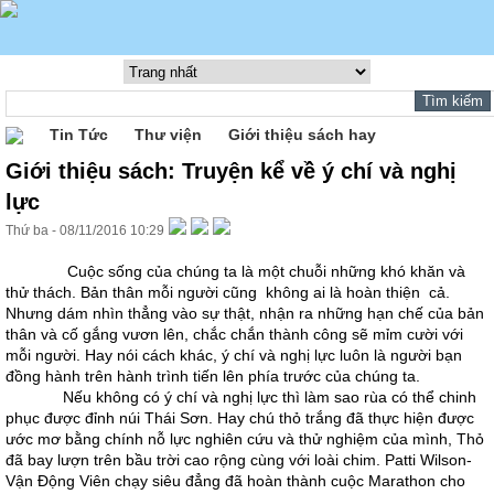
Tin Tức
Thư viện
Giới thiệu sách hay
Giới thiệu sách: Truyện kể về ý chí và nghị
lực
Thứ ba - 08/11/2016 10:29
Cuộc sống của chúng ta là một chuỗi những khó khăn và
thử thách. Bản thân mỗi người cũng không ai là hoàn thiện cả.
Nhưng dám nhìn thẳng vào sự thật, nhận ra những hạn chế của bản
thân và cố gắng vươn lên, chắc chắn thành công sẽ mỉm cười với
mỗi người. Hay nói cách khác, ý chí và nghị lực luôn là người bạn
đồng hành trên hành trình tiến lên phía trước của chúng ta.
Nếu không có ý chí và nghị lực thì làm sao rùa có thể chinh
phục được đỉnh núi Thái Sơn. Hay chú thỏ trắng đã thực hiện được
ước mơ bằng chính nỗ lực nghiên cứu và thử nghiệm của mình, Thỏ
đã bay lượn trên bầu trời cao rộng cùng với loài chim. Patti Wilson-
Vận Động Viên chạy siêu đẳng đã hoàn thành cuộc Marathon cho