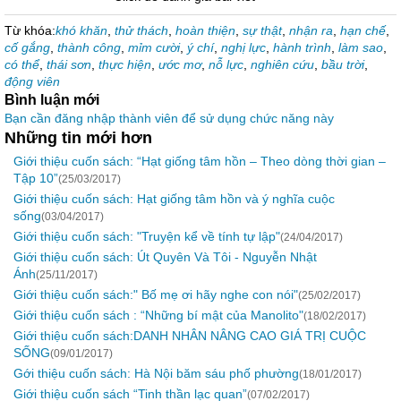
Từ khóa:
khó khăn
,
thử thách
,
hoàn thiện
,
sự thật
,
nhận ra
,
hạn chế
,
cố gắng
,
thành công
,
mỉm cười
,
ý chí
,
nghị lực
,
hành trình
,
làm sao
,
có thể
,
thái sơn
,
thực hiện
,
ước mơ
,
nỗ lực
,
nghiên cứu
,
bầu trời
,
động viên
Bình luận mới
Bạn cần đăng nhập thành viên để sử dụng chức năng này
Những tin mới hơn
Giới thiệu cuốn sách: “Hạt giống tâm hồn – Theo dòng thời gian –
Tập 10”
(25/03/2017)
Giới thiệu cuốn sách: Hạt giống tâm hồn và ý nghĩa cuộc
sống
(03/04/2017)
Giới thiệu cuốn sách: "Truyện kể về tính tự lập"
(24/04/2017)
Giới thiệu cuốn sách: Út Quyên Và Tôi - Nguyễn Nhật
Ánh
(25/11/2017)
Giới thiệu cuốn sách:" Bố mẹ ơi hãy nghe con nói"
(25/02/2017)
Giới thiệu cuốn sách : “Những bí mật của Manolito"
(18/02/2017)
Giới thiệu cuốn sách:DANH NHÂN NÂNG CAO GIÁ TRỊ CUỘC
SỐNG
(09/01/2017)
Gới thiệu cuốn sách: Hà Nội băm sáu phố phường
(18/01/2017)
Giới thiệu cuốn sách “Tinh thần lạc quan”
(07/02/2017)