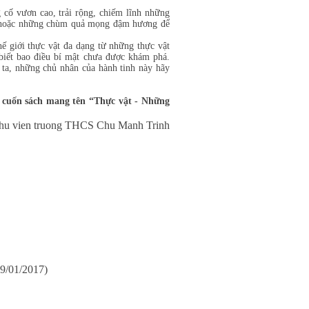
vươn cao, trải rộng, chiếm lĩnh những
sỡ hoặc những chùm quả mọng đậm hương để
hế giới thực vật đa dạng từ những thực vật
 biết bao điều bí mật chưa được khám phá.
 ta, những chủ nhân của hành tinh này hãy
 cuốn sách mang tên “Thực vật - Những
hu vien truong THCS Chu Manh Trinh
09/01/2017)