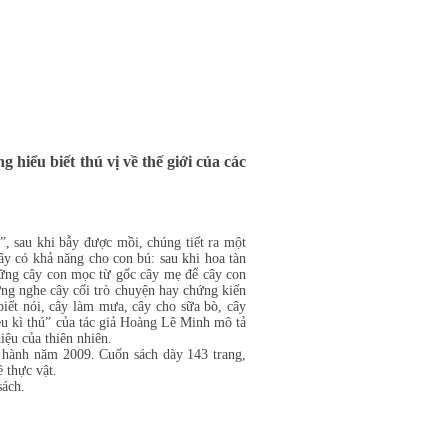
hiểu biết thú vị về thế giới của các
, sau khi bẫy được mồi, chúng tiết ra một
cây có khả năng cho con bú: sau khi hoa tàn
những cây con mọc từ gốc cây mẹ để cây con
từng nghe cây cối trò chuyện hay chứng kiến
biết nói, cây làm mưa, cây cho sữa bò, cây
ều kì thú” của tác giả Hoàng Lê Minh mô tả
iệu của thiên nhiên.
ành năm 2009. Cuốn sách dày 143 trang,
 thực vật.
ách.