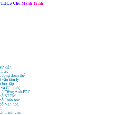
T
H
C
S
C
h
u
M
ạ
n
h
T
r
i
n
h
 sự kiện
g tác
t động đoàn thể
ư vấn tâm lý
n học tập
c và Cảm nhận
 bộ Tiếng Anh FEC
c bộ STEM
 bộ Toán học
 bộ Văn học
n
ch thành viên