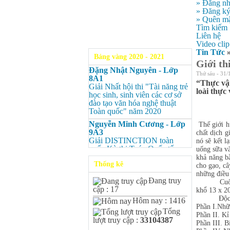
» Đăng n
» Đăng k
» Quên mậ
Tìm kiếm
Liên hệ
Video clip
Tin Tức
Bảng vàng 2020 - 2021
Giới th
Đặng Nhật Nguyên - Lớp
Thứ sáu - 31/
8A1
“Thực vật
Giải Nhất hội thi "Tài năng trẻ
loài thực 
học sinh, sinh viên các cơ sở
đào tạo văn hóa nghệ thuật
Toàn quốc" năm 2020
Nguyễn Minh Cương - Lớp
Thế giới h
9A3
chất dịch g
Giải DISTINCTION toàn
nó sẽ kết l
quốc Kỳ thi Toán Quốc tế
uống sữa và
Kangaroo – IKMC 2020
khả năng bắ
Thống kê
cho gạo, câ
Nguyễn Minh Cương - Lớp
những điều 
9A3
Đang truy
Cuốn sách 
Giải Ba kỳ thi chọn HSG cấp
cập : 17
khổ 13 x 20
tỉnh môn Toán.
Độc giả có
Hôm nay : 1416
Bùi Quang Minh - Lớp 9A3
Phần I.Nhữn
Tổng
Giải DISTINCTION Toàn
Phần II. Kỉ
lượt truy cập :
33104387
quốc Kỳ thi Toán Quốc tế
Phần III. B