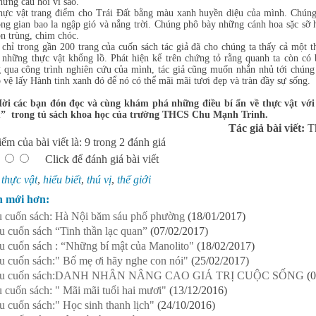
ững câu hỏi vì sao.
trang điểm cho Trái Đất bằng màu xanh huyền diệu của mình. Chúng cố 
ng gian bao la ngập gió và nắng trời. Chúng phô bày những cánh hoa sặc 
n trùng, chim chóc.
 chỉ trong gần 200 trang của cuốn sách tác giả đã cho chúng ta thấy cả một t
 những thực vật khổng lồ. Phát hiện kể trên chứng tỏ rằng quanh ta còn có
 qua công trình nghiên cứu của mình, tác giả cũng muốn nhắn nhủ tới chúng
 vệ lấy Hành tinh xanh đó để nó có thể mãi mãi tươi đẹp và tràn đầy sự sống.
 các bạn đón đọc và cùng khám phá những điều bí ẩn về thực vật với
hú” trong tủ sách khoa học của trường THCS Chu Mạnh Trinh.
Tác giả bài viết:
T
ểm của bài viết là: 9 trong 2 đánh giá
Click để đánh giá bài viết
:
thực vật
,
hiểu biết
,
thú vị
,
thế giới
n mới hơn:
u cuốn sách: Hà Nội băm sáu phố phường
(18/01/2017)
ệu cuốn sách “Tinh thần lạc quan”
(07/02/2017)
ệu cuốn sách : “Những bí mật của Manolito"
(18/02/2017)
ệu cuốn sách:" Bố mẹ ơi hãy nghe con nói"
(25/02/2017)
hiệu cuốn sách:DANH NHÂN NÂNG CAO GIÁ TRỊ CUỘC SỐNG
(
u cuốn sách: " Mãi mãi tuổi hai mươi"
(13/12/2016)
ệu cuốn sách:" Học sinh thanh lịch"
(24/10/2016)