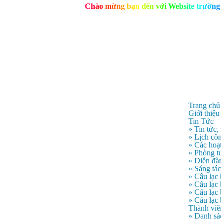
C
h
à
o
m
ừ
n
g
b
ạ
n
đ
ế
n
v
ớ
i
W
e
b
s
i
t
e
t
r
ư
ờ
n
g
Trang chủ
Giới thiệu
Tin Tức
» Tin tức,
» Lịch côn
» Các hoạ
» Phòng t
» Diễn đà
» Sáng tá
» Câu lạc
» Câu lạ
» Câu lạc
» Câu lạc
Thành viê
» Danh sá