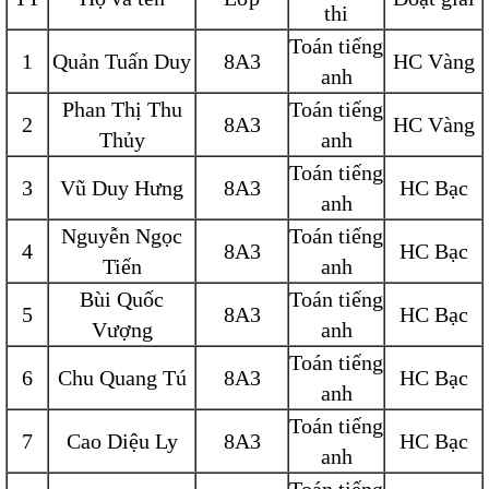
thi
Toán tiếng
1
Quản Tuấn Duy
8A3
HC Vàng
anh
Phan Thị Thu
Toán tiếng
2
8A3
HC Vàng
Thủy
anh
Toán tiếng
3
Vũ Duy Hưng
8A3
HC Bạc
anh
Nguyễn Ngọc
Toán tiếng
4
8A3
HC Bạc
Tiến
anh
Bùi Quốc
Toán tiếng
5
8A3
HC Bạc
Vượng
anh
Toán tiếng
6
Chu Quang Tú
8A3
HC Bạc
anh
Toán tiếng
7
Cao Diệu Ly
8A3
HC Bạc
anh