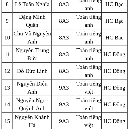
Toán tiếng
8
Lê Tuấn Nghĩa
8A3
HC Bạc
anh
Đặng Minh
Toán tiếng
9
8A3
HC Bạc
Quân
anh
Chu Vũ Nguyên
Toán tiếng
10
8A3
HC Bạc
Anh
anh
Nguyễn Trung
Toán tiếng
11
8A3
HC Đồng
Đức
anh
Toán tiếng
12
Đỗ Đức Linh
8A3
HC Đồng
anh
Nguyễn Diệu
Toán tiếng
13
9A3
HC Đồng
Anh
việt
Nguyễn Ngọc
Toán tiếng
14
9A3
HC Đồng
Quỳnh Anh
việt
Nguyễn Khánh
Toán tiếng
15
9A3
HC Đồng
Hà
việt