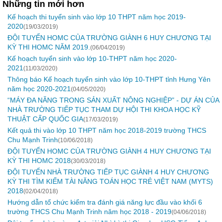
Những tin mới hơn
Kế hoạch thi tuyển sinh vào lớp 10 THPT năm học 2019-
2020
(19/03/2019)
ĐỘI TUYỂN HOMC CỦA TRƯỜNG GIÀNH 6 HUY CHƯƠNG TẠI
KỲ THI HOMC NĂM 2019.
(06/04/2019)
Kế hoạch tuyển sinh vào lớp 10-THPT năm học 2020-
2021
(11/03/2020)
Thông báo Kế hoạch tuyển sinh vào lớp 10-THPT tỉnh Hưng Yên
năm học 2020-2021
(04/05/2020)
“MÁY ĐA NĂNG TRONG SẢN XUẤT NÔNG NGHIỆP” - DỰ ÁN CỦA
NHÀ TRƯỜNG TIẾP TỤC THAM DỰ HỘI THI KHOA HỌC KỸ
THUẬT CẤP QUỐC GIA
(17/03/2019)
Kết quả thi vào lớp 10 THPT năm học 2018-2019 trường THCS
Chu Mạnh Trinh
(10/06/2018)
ĐỘI TUYỂN HOMC CỦA TRƯỜNG GIÀNH 4 HUY CHƯƠNG TẠI
KỲ THI HOMC 2018
(30/03/2018)
ĐỘI TUYỂN NHÀ TRƯỜNG TIẾP TỤC GIÀNH 4 HUY CHƯƠNG
KỲ THI TÌM KIẾM TÀI NĂNG TOÁN HỌC TRẺ VIỆT NAM (MYTS)
2018
(02/04/2018)
Hướng dẫn tổ chức kiểm tra đánh giá năng lực đầu vào khối 6
trường THCS Chu Mạnh Trinh năm học 2018 - 2019
(04/06/2018)