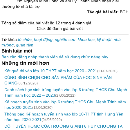
Em Nguyễn Minh Long và em Lý Thanh Nhàn nhận giải
thưởng từ nhà tài trợ
Tác giả bài viết:
BGH
Tổng số điểm của bài viết là: 12 trong 4 đánh giá
Click để đánh giá bài viết
Từ khóa:
tổ chức
,
hoạt động
,
nghiên cứu
,
khoa học
,
kỹ thuật
,
nhà
trường
,
quan tâm
Bình luận mới
Bạn cần đăng nhập thành viên để sử dụng chức năng này
Những tin mới hơn
Kết quả thi vào lớp 10 THPT năm học 2020 - 2021
(21/07/2020)
CÙNG BÌNH CHỌN CHO SẢN PHẨM CỦA HỌC SINH VĂN
GIANG
(08/12/2020)
Danh sách học sinh trúng tuyển vào lớp 6 trường THCS Chu Mạnh
Trinh năm học 2022 – 2023
(27/06/2022)
Kế hoạch tuyển sinh vào lớp 6 trường THCS Chu Mạnh Trinh năm
học 2020-2021
(12/06/2020)
Thông báo Kế hoạch tuyển sinh vào lớp 10-THPT tỉnh Hưng Yên
năm học 2020-2021
(04/05/2020)
ĐỘI TUYỂN HOMC CỦA TRƯỜNG GIÀNH 6 HUY CHƯƠNG TẠI