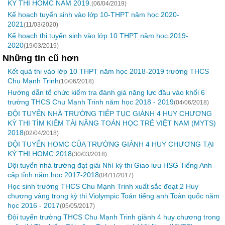
KỲ THI HOMC NĂM 2019.
(06/04/2019)
Kế hoạch tuyển sinh vào lớp 10-THPT năm học 2020-
2021
(11/03/2020)
Kế hoạch thi tuyển sinh vào lớp 10 THPT năm học 2019-
2020
(19/03/2019)
Những tin cũ hơn
Kết quả thi vào lớp 10 THPT năm học 2018-2019 trường THCS
Chu Mạnh Trinh
(10/06/2018)
Hướng dẫn tổ chức kiểm tra đánh giá năng lực đầu vào khối 6
trường THCS Chu Mạnh Trinh năm học 2018 - 2019
(04/06/2018)
ĐỘI TUYỂN NHÀ TRƯỜNG TIẾP TỤC GIÀNH 4 HUY CHƯƠNG
KỲ THI TÌM KIẾM TÀI NĂNG TOÁN HỌC TRẺ VIỆT NAM (MYTS)
2018
(02/04/2018)
ĐỘI TUYỂN HOMC CỦA TRƯỜNG GIÀNH 4 HUY CHƯƠNG TẠI
KỲ THI HOMC 2018
(30/03/2018)
Đội tuyển nhà trường đạt giải Nhì kỳ thi Giao lưu HSG Tiếng Anh
câp tỉnh năm học 2017-2018
(04/11/2017)
Học sinh trường THCS Chu Mạnh Trinh xuất sắc đoạt 2 Huy
chương vàng trong kỳ thi Violympic Toán tiếng anh Toàn quốc năm
học 2016 - 2017
(05/05/2017)
Đội tuyển trường THCS Chu Mạnh Trinh giành 4 huy chương trong