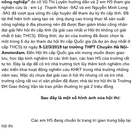
nông nghiệp”
do cô Vũ Thị Luyện hướng dẫn và 2 em HS tham gia
nghiên cứu là : em Lý Thanh Nhàn -9A2 và em Nguyễn Minh Long
-9A1 đã vượt qua vòng thi cấp huyện để tham dự kỳ thi cấp tỉnh. Đề
tài thể hiện tính sáng tạo và ứng dụng cao trong thực tế sản xuất
nông nghiệp ở địa phương nên đã được Ban giám khảo công nhận
đạt giải Nhì hội thi cấp tỉnh (là giải cao nhất vì Hội thi không có giải
nhất ở bậc THCS). Đồng thời, dự án của trường đã được chọn là
một trong 6 dự án tham dự hội thi cấp Quốc gia (là dự án duy nhất ở
cấp THCS) từ ngày
9-12/3/2019 tại trường THPT Chuyên Hà Nội-
Amsterđam.
Đến Hội thi cấp Quốc gia với mong muốn được giao
lưu, học tập kinh nghiệm từ các tỉnh bạn, các bạn HS của trường rất
tự tin. Đây là dịp để cô trò nhà trường tích lũy thêm kinh nghiệm cho
việc triển khai hoạt động nghiên cứu KHKT trong nhà trường những
năm sau. Mặc dù chưa đạt giải cao ở hội thi nhưng cô và trò nhà
trường cũng rất vui vì sản phẩm đã được nhà tài trợ hội thi là Trường
ĐH Giao thông Vận tải trao phần thưởng trị giá 2 triệu đồng.
Sau đây là một số hình ảnh của hội thi:
Các em HS đang chuẩn bị trang trí gian trưng bầy tại
hội thi