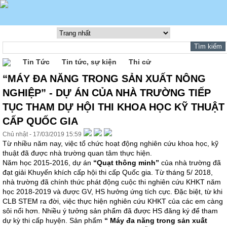
Tin Tức
Tin tức, sự kiện
Thi cử
“MÁY ĐA NĂNG TRONG SẢN XUẤT NÔNG
NGHIỆP” - DỰ ÁN CỦA NHÀ TRƯỜNG TIẾP
TỤC THAM DỰ HỘI THI KHOA HỌC KỸ THUẬT
CẤP QUỐC GIA
Chủ nhật - 17/03/2019 15:59
Từ nhiều năm nay, việc tổ chức hoạt động nghiên cứu khoa học, kỹ
thuật đã được nhà trường quan tâm thực hiện.
Năm học 2015-2016, dự án
“Quạt thông minh”
của nhà trường đã
đạt giải Khuyến khích cấp hội thi cấp Quốc gia. Từ tháng 5/ 2018,
nhà trường đã chính thức phát động cuộc thi nghiên cứu KHKT năm
học 2018-2019 và được GV, HS hưởng ứng tích cực. Đặc biệt, từ khi
CLB STEM ra đời, việc thực hiện nghiên cứu KHKT của các em càng
sôi nổi hơn. Nhiều ý tưởng sản phẩm đã được HS đăng ký để tham
dự kỳ thi cấp huyện. Sản phẩm
“ Máy đa năng trong sản xuất