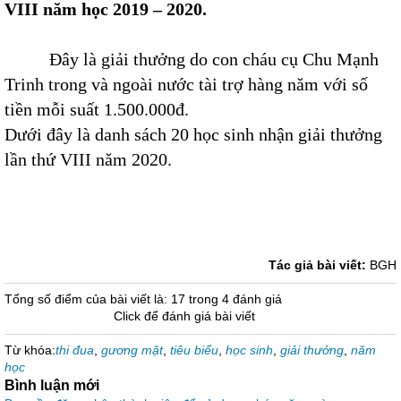
VII
I
năm học 201
9
– 20
20
.
Đây là giải thưởng do con cháu cụ Chu Mạnh
Trinh trong và ngoài nước tài trợ hàng năm với số
tiền mỗi suất 1.500.000đ.
Dưới đây là danh sách 20 học sinh nhận giải thưởng
lần thứ VIII năm 2020.
Tác giả bài viết:
BGH
Tổng số điểm của bài viết là: 17 trong 4 đánh giá
Click để đánh giá bài viết
Từ khóa:
thi đua
,
gương mặt
,
tiêu biểu
,
học sinh
,
giải thưởng
,
năm
học
Bình luận mới