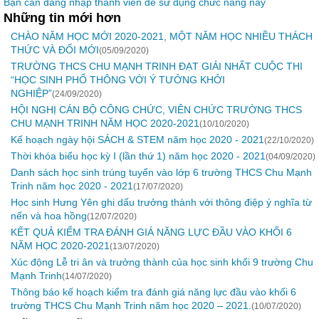
Bạn cần đăng nhập thành viên để sử dụng chức năng này
Những tin mới hơn
CHÀO NĂM HỌC MỚI 2020-2021, MỘT NĂM HỌC NHIỀU THÁCH
THỨC VÀ ĐỔI MỚI
(05/09/2020)
TRƯỜNG THCS CHU MẠNH TRINH ĐẠT GIẢI NHẤT CUỘC THI
“HỌC SINH PHỔ THÔNG VỚI Ý TƯỞNG KHỞI
NGHIỆP”
(24/09/2020)
HỘI NGHỊ CÁN BỘ CÔNG CHỨC, VIÊN CHỨC TRƯỜNG THCS
CHU MẠNH TRINH NĂM HỌC 2020-2021
(10/10/2020)
Kế hoạch ngày hội SÁCH & STEM năm học 2020 - 2021
(22/10/2020)
Thời khóa biểu học kỳ I (lần thứ 1) năm học 2020 - 2021
(04/09/2020)
Danh sách học sinh trúng tuyển vào lớp 6 trường THCS Chu Mạnh
Trinh năm học 2020 - 2021
(17/07/2020)
Học sinh Hưng Yên ghi dấu trưởng thành với thông điệp ý nghĩa từ
nến và hoa hồng
(12/07/2020)
KẾT QUẢ KIỂM TRA ĐÁNH GIÁ NĂNG LỰC ĐẦU VÀO KHỐI 6
NĂM HỌC 2020-2021
(13/07/2020)
Xúc động Lễ tri ân và trưởng thành của học sinh khối 9 trường Chu
Mạnh Trinh
(14/07/2020)
Thông báo kế hoạch kiểm tra đánh giá năng lực đầu vào khối 6
trường THCS Chu Mạnh Trinh năm học 2020 – 2021.
(10/07/2020)